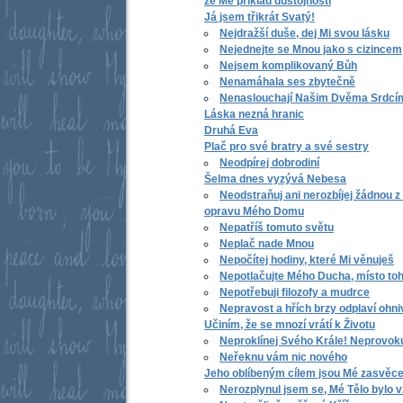
ze Mě příklad důstojnosti
Já jsem třikrát Svatý!
Nejdražší duše, dej Mi svou lásku
Nejednejte se Mnou jako s cizincem
Nejsem komplikovaný Bůh
Nenamáhala ses zbytečně
Nenaslouchají Našim Dvěma Srdcí
Láska nezná hranic
Druhá Eva
Plač pro své bratry a své sestry
Neodpírej dobrodiní
Šelma dnes vyzývá Nebesa
Neodstraňuj ani nerozbíjej žádnou 
opravu Mého Domu
Nepatříš tomuto světu
Neplač nade Mnou
Nepočítej hodiny, které Mi věnuješ
Nepotlačujte Mého Ducha, místo toh
Nepotřebuji filozofy a mudrce
Nepravost a hřích brzy odplaví ohn
Učiním, že se mnozí vrátí k Životu
Neproklínej Svého Krále! Neprovok
Neřeknu vám nic nového
Jeho oblíbeným cílem jsou Mé zasvěc
Nerozplynul jsem se, Mé Tělo bylo 