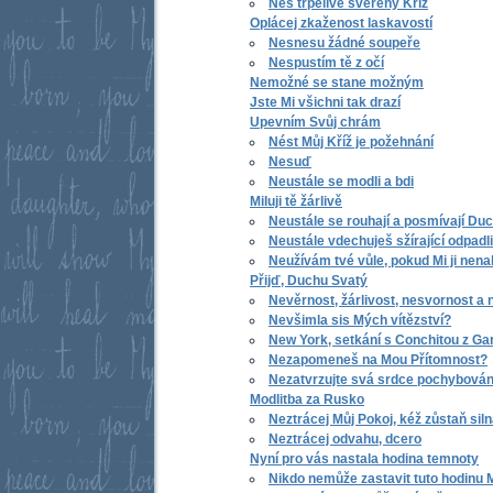
Nes trpělivě svěřený Kříž
Oplácej zkaženost laskavostí
Nesnesu žádné soupeře
Nespustím tě z očí
Nemožné se stane možným
Jste Mi všichni tak drazí
Upevním Svůj chrám
Nést Můj Kříž je požehnání
Nesuď
Neustále se modli a bdi
Miluji tě žárlivě
Neustále se rouhají a posmívají Du
Neustále vdechuješ sžírající odpadli
Neužívám tvé vůle, pokud Mi ji nenab
Přijď, Duchu Svatý
Nevěrnost, žárlivost, nesvornost a 
Nevšimla sis Mých vítězství?
New York, setkání s Conchitou z Ga
Nezapomeneš na Mou Přítomnost?
Nezatvrzujte svá srdce pochybová
Modlitba za Rusko
Neztrácej Můj Pokoj, kéž zůstaň sil
Neztrácej odvahu, dcero
Nyní pro vás nastala hodina temnoty
Nikdo nemůže zastavit tuto hodinu