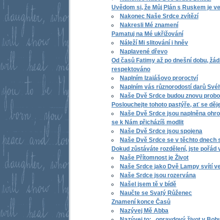
Uvědom si, že Můj Plán s Ruskem je ve
Nakonec Naše Srdce zvítězí
Nakresli Mé znamení
Pamatuj na Mé ukřižování
Náleží Mi slitování i hněv
Naplavené dřevo
Od časů Fatimy až po dnešní dobu, žá
respektováno
Naplním Izaiášovo proroctví
Naplním vás různorodostí darů Sv
Naše Dvě Srdce budou znovu prob
Poslouchejte tohoto pastýře, ať se děj
Naše Dvě Srdce jsou naplněna ohrom
se k Nám přicházíš modlit
Naše Dvě Srdce jsou spojena
Naše Dvě Srdce se v těchto dnech s
Dokud zůstáváte rozdělení, jste pořád
Naše Přítomnost je Život
Naše Srdce jako Dvě Lampy svítí v
Naše Srdce jsou rozervána
Našel jsem tě v bídě
Naučte se Svatý Růženec
Znamení konce Časů
Nazývej Mě Abba
Nazývej to: „opravdový život v Boh