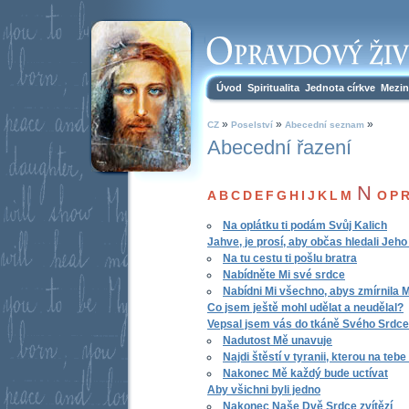
Úvod
Spiritualita
Jednota církve
Mezin
»
»
»
CZ
Poselství
Abecední seznam
Abecední řazení
N
A
B
C
D
E
F
G
H
I
J
K
L
M
O
P
Na oplátku ti podám Svůj Kalich
Jahve, je prosí, aby občas hledali Jeho
Na tu cestu ti pošlu bratra
Nabídněte Mi své srdce
Nabídni Mi všechno, abys zmírnila 
Co jsem ještě mohl udělat a neudělal?
Vepsal jsem vás do tkáně Svého Srdce
Nadutost Mě unavuje
Najdi štěstí v tyranii, kterou na tebe
Nakonec Mě každý bude uctívat
Aby všichni byli jedno
Nakonec Naše Dvě Srdce zvítězí