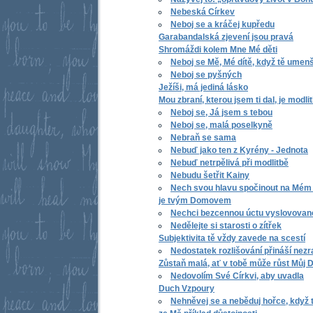
Nebeská Církev
Neboj se a kráčej kupředu
Garabandalská zjevení jsou pravá
Shromáždi kolem Mne Mé děti
Neboj se Mě, Mé dítě, když tě umenš
Neboj se pyšných
Ježíši, má jediná lásko
Mou zbraní, kterou jsem ti dal, je modli
Neboj se, Já jsem s tebou
Neboj se, malá poselkyně
Nebraň se sama
Nebuď jako ten z Kyrény - Jednota
Nebuď netrpělivá při modlitbě
Nebudu šetřit Kainy
Nech svou hlavu spočinout na Mém 
je tvým Domovem
Nechci bezcennou úctu vyslovovano
Nedělejte si starosti o zítřek
Subjektivita tě vždy zavede na scestí
Nedostatek rozlišování přináší nezr
Zůstaň malá, ať v tobě může růst Můj 
Nedovolím Své Církvi, aby uvadla
Duch Vzpoury
Nehněvej se a neběduj hořce, když tě