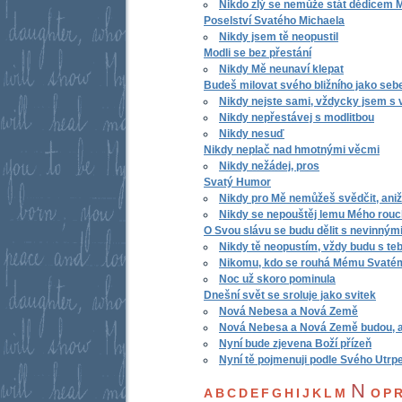
Nikdo zlý se nemůže stát dědicem 
Poselství Svatého Michaela
Nikdy jsem tě neopustil
Modli se bez přestání
Nikdy Mě neunaví klepat
Budeš milovat svého bližního jako se
Nikdy nejste sami, vždycky jsem s 
Nikdy nepřestávej s modlitbou
Nikdy nesuď
Nikdy neplač nad hmotnými věcmi
Nikdy nežádej, pros
Svatý Humor
Nikdy pro Mě nemůžeš svědčit, ani
Nikdy se nepouštěj lemu Mého rou
O Svou slávu se budu dělit s nevinným
Nikdy tě neopustím, vždy budu s te
Nikomu, kdo se rouhá Mému Svaté
Noc už skoro pominula
Dnešní svět se sroluje jako svitek
Nová Nebesa a Nová Země
Nová Nebesa a Nová Země budou, až
Nyní bude zjevena Boží přízeň
Nyní tě pojmenuji podle Svého Utrpe
N
A
B
C
D
E
F
G
H
I
J
K
L
M
O
P