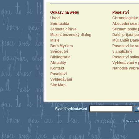
Odkazy na webu
Poselství
Úvod
Chronologické 
Spiritualita
Abecední sez
Jednota církve
Seznam podle j
Mezináboženský dialog
Další přijatá po
Misie
Můj anděl Dani
Beth Myriam
Poselství ke st
Svědectví
v angličtině
Bibliografie
Poselství onlin
Aktuality
Vyhledávání v 
Kontakt
Nahodile vybra
Poselství
Vyhledávání
Site Map
Rychlé vyhledávání
© Vassula