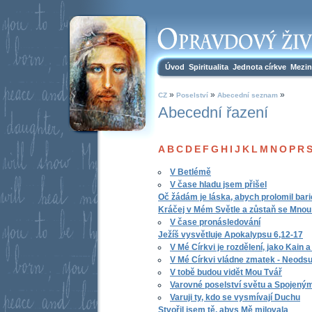
Úvod
Spiritualita
Jednota církve
Mezin
»
»
»
CZ
Poselství
Abecední seznam
Abecední řazení
A
B
C
D
E
F
G
H
I
J
K
L
M
N
O
P
R
V Betlémě
V čase hladu jsem přišel
Oč žádám je láska, abych prolomil bar
Kráčej v Mém Světle a zůstaň se Mnou
V čase pronásledování
Ježíš vysvětluje Apokalypsu 6,12-17
V Mé Církvi je rozdělení, jako Kain a
V Mé Církvi vládne zmatek - Neodsu
V tobě budou vidět Mou Tvář
Varovné poselství světu a Spojený
Varuji ty, kdo se vysmívají Duchu
Stvořil jsem tě, abys Mě milovala