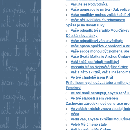
Varujte se Podvodníka
Vaše generace je mrtvá - Jak velice
Vaše modlitby mohou zničit každé z
Vaše oči uvidí Mou Svrchovanost
Spása je na dosah ruky
Vaše odpadlictví zradilo Mou Církev
Dětská slova lásky
Vaše odpadlictví vás usvědčuje
Vaše spása spočívá v obrácení a ve 
Vaše srdce mohou být zlomena, ale 
Vaše Svatá Matka je Archou Úmluv
Vaši kněží potřebují modlitby!
Vassulo Mého Nejsvětějšího Srdce
Važ si této sklizně, važ si našeho m
Ve tvé chudobě jsem Král
Přišel jsem vychovávat tebe a miliony 
Poselství
Ve tvé době sestupuji, abych zapálil
Ve tvé slabosti jsem veleben
Zachovám zárodek nové generace pro p
Ve vašich srdcích znovu zbuduji je
Věda
Vedu vás, abyste zkrášlili Mou Círk
Veleb Mé Jméno stále
Velké soužení Mé Církve