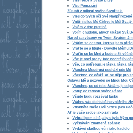
Vize Nebe a Svaté Bitvy
Vize Pomazání
Zůstaň v milosti svého Stvořitele
Vleji do tvých očí Své Nadpřirozené
Vnitřní silou Mé Církve je Můj Svat
Volám v této pustině
Volím chudobu, abych ukázal Svá B
Národ zasvěcený ve Tvém Svatém Jmé
Vrátím se cestou, kterou jsem přiše
Vraťte se a litujte - Dovolte Mému D
Vraťte se ke Mně a budete žít věčně
Vše je nocí pro ty, kdo nechtějí vidět
Vše, co potřebuji, je láska, láska, lá
Všechna Moudrost pochází ode Mě
Všechno, co děláš, ať se děje pro s
Oslavuj Mě a pozvedej se Mnou Mou C
Všechno, co od tebe žádám, je odp
Vstup do radosti svého Pána!
Všude budu rozsévat lásku
Vtáhnu vás do hlubšího vnitřního ži
Vtiskněte Naše Dvě Srdce jako Peč
Ať je vaše srdce jako zahrada
Vybral jsem si tě, abys byla Mým p
Vyčkávání znamená spánek
Vydávej sladkou vůni jako kadidlo