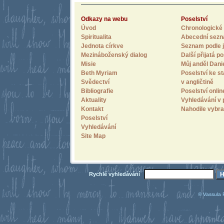
Odkazy na webu
Poselství
Úvod
Chronologické 
Spiritualita
Abecední sez
Jednota církve
Seznam podle j
Mezináboženský dialog
Další přijatá po
Misie
Můj anděl Dani
Beth Myriam
Poselství ke st
Svědectví
v angličtině
Bibliografie
Poselství onlin
Aktuality
Vyhledávání v 
Kontakt
Nahodile vybra
Poselství
Vyhledávání
Site Map
Rychlé vyhledávání
© Vassula