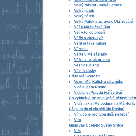
Velký Návrat - Nové Letnice
Velký pátek
Velký pátek
Velký Pátek a zpráva o Ukřižování -
Věř v Má božská Díla
Věř v to, oč prosíš
Věříš v zázraky?
Věřit je také milost
Věrnost
Věřte v Mé zázraky
Věřte v to, oč prosíte
Vesnice Diang
Vězeň Lásky
Ctěte Mé Svátosti
Vezmi Můj Kalich a pij z něho
Viděla jsem Rusko
Viděla jsi Pravdu tváří v tvář
Co vyhlašuji, se splní ještě během tvéh
Vidíš, jak si Mě podmanila Má Horliv
Už jsem do ní vkročil (do Ruska)
Vím, co je pro tvou duši nejlepší
Víra
Miluji vás z celého Svého Srdce
Vize