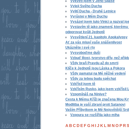
Vykvetl jsem v Jeho Spáse
Vyleji Svého Ducha
Vylití Ducha - Druhé Letnice
Vyrůstej v Mém Duchu
Vysázel jsem tuto Vinici a nazval js
Vystavím tě jako znamení, kterému 
odporovat kvůli Jednotě
Vysvětlení 21. kapitoly Apokalypsy
Ať za vás mluví vaše snášenlivost
Ukázněte i své rty
Vysvoboďme duši
Vzbuď lítost, tvorstvo dřív, než přijd
Vždy braň Pravdu až do smrti
Klíče k Jednotě jsou Láska a Pokora
Vždy pamatuj na Mé něžné vedení
Vždy za tebou budu spěchat
Vzkřísil jsem tě
Vzkřísím Rusko, jako jsem vzkřísil 
Vzpomínáš na Ninive?
Cesta k Mému Kříži je značena Mou Kr
Modlitba je vaší zbraní proti Satanovi
Vaším Příbytkem je Mé Nejsvětější Sr
Vzpoura se rozšířila jako mlha
A
B
C
D
E
F
G
H
I
J
K
L
M
N
O
P
R