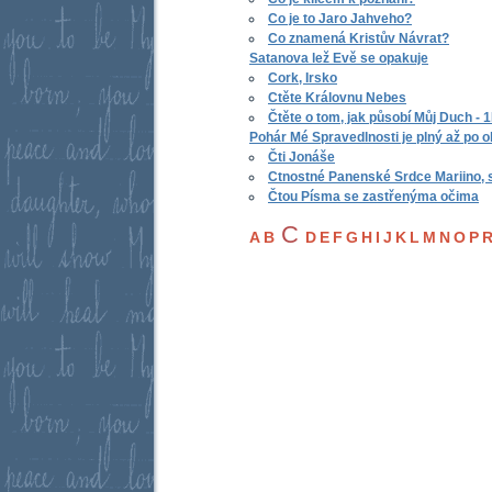
Co je to Jaro Jahveho?
Co znamená Kristův Návrat?
Satanova lež Evě se opakuje
Cork, Irsko
Ctěte Královnu Nebes
Čtěte o tom, jak působí Můj Duch - 
Pohár Mé Spravedlnosti je plný až po o
Čti Jonáše
Ctnostné Panenské Srdce Mariino, 
Čtou Písma se zastřenýma očima
C
A
B
D
E
F
G
H
I
J
K
L
M
N
O
P