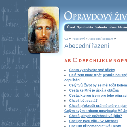
Úvod
Spiritualita
Jednota církve
Mezin
»
»
»
CZ
Poselství
Abecední seznam
Abecední řazení
C
A
B
D
E
F
G
H
I
J
K
L
M
N
O
P
Často vyznávejte své hříchy
Celá zem bude trpět, jestliže neusl
odpuštění
Celý tvůj život by se měl točit kole
Cesta ke Mně je úzká a obtížná
Cesta, kterou jsem pro tebe připravi
Chceš být svatá?
Chceš překročit práh této éry s p
Celým svým srdcem posvěcujte Mé J
Chceš, abych požehnal tvé jídlo?
Chci jen tvou vůli - Sv. Michael
Chci jim připomenout Své Cesty