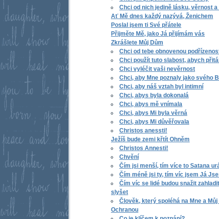
Chci od nich jedině lásku, věrnost a
Ať Mě dnes každý nazývá, Ženichem
Poslal jsem ti Své přátele
Přijměte Mě, jako Já přijímám vás
Zkrášlete Můj Dům
Chci od tebe obnovenou podřízenost
Chci použít tuto slabost, abych přitá
Chci vyléčit vaši nevěrnost
Chci, aby Mne poznaly jako svého 
Chci, aby náš vztah byl intimní
Chci, abys byla dokonalá
Chci, abys mě vnímala
Chci, abys Mi byla věrná
Chci, abys Mi důvěřovala
Christos anessti!
Ježíš bude zemi křtít Ohněm
Christos Annesti!
Chvění
Čím jsi menší, tím více to Satana ur
Čím méně jsi ty, tím víc jsem Já Js
Čím víc se lidé budou snažit zahladi
slyšet
Člověk, který spoléhá na Mne a Můj
Ochranou
Co je klíčem k poznání?