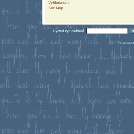
Vyhledávání
Site Map
Rychlé vyhledávání
© Vassula