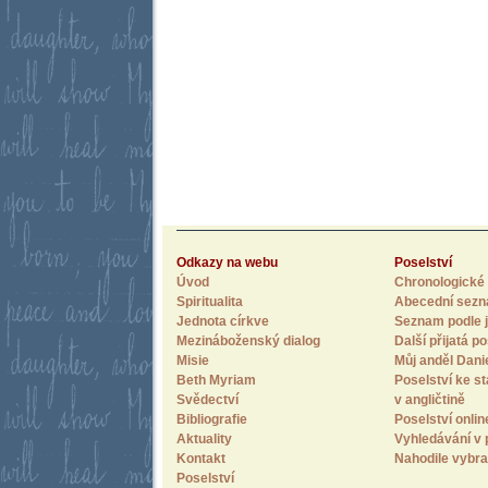
Odkazy na webu
Poselství
Úvod
Chronologické 
Spiritualita
Abecední sez
Jednota církve
Seznam podle j
Mezináboženský dialog
Další přijatá po
Misie
Můj anděl Dani
Beth Myriam
Poselství ke st
Svědectví
v angličtině
Bibliografie
Poselství onlin
Aktuality
Vyhledávání v 
Kontakt
Nahodile vybra
Poselství