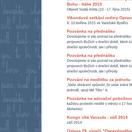
Bohu - Itálie 2015
Objevit Svatá místa (10.- 17. října 2015)
Víkendové setkání rodiny Opra
8.-10.května 2015 ve Valašské Bystřici
Pozvánka na přednášku
Dovolujeme si vás pozvat na přednášku 
projevech Božích v dnešní době, které ná
dnešní společnosti, ale i přírody.
Pozvánka na přednášku
Dovolujeme si vás pozvat na přednášku 
projevech Božích v dnešní době, které ná
dnešní společnosti, ale i přírody.
Pozvání na modlitbu za jednotu
„Vaše obrácení způsobí, že vaše srdce M
jednotě, spojí Mé Tělo.“ Ic
Pozvánka na adorační pobožnos
každou poslední neděli v měsíci v 17 hod
Mohelnici
Kongo vítá Vassulu - září 2014
září 2014
Oslava 29. výročí "Opravdového