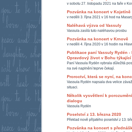
v sobotu 27. listopadu 2021 na faře v Ko
Pozvánka na koncert v Kojetíně
v neděli 3. října 2021 v 16 hod na Masar
Naléhavá výzva od Vassuly
Vassula zasílá tuto naléhavou prosbu
Pozvánka na koncert v Krnově
v neděli 4. října 2020 v 16 hodin na Hla
Publikace paní Vassuly Rydén - 
Opravdový život v Bohu týkajíc
Paní Vassula Rydén vybrala důležitá posel
na své naplnění teprve čekají.
Proroctví, která se nyní, na konc
Vassula Rydén napsala dva velice závažné
situaci.
Několik vysvětlení k porozumě
dialogu
Vassula Rydén
Poselství z 13. března 2020
Překlad nově přijatého poselství z 13. b
Pozvánka na koncert s přednáš