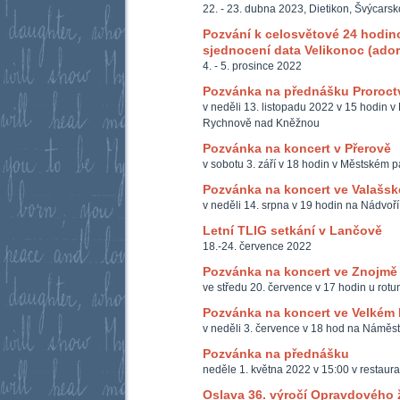
22. - 23. dubna 2023, Dietikon, Švýcarsk
Pozvání k celosvětové 24 hodinov
sjednocení data Velikonoc (ador
4. - 5. prosince 2022
Pozvánka na přednášku Proroct
v neděli 13. listopadu 2022 v 15 hodin v
Rychnově nad Kněžnou
Pozvánka na koncert v Přerově
v sobotu 3. září v 18 hodin v Městském p
Pozvánka na koncert ve Valašsk
v neděli 14. srpna v 19 hodin na Nádvoří 
Letní TLIG setkání v Lančově
18.-24. července 2022
Pozvánka na koncert ve Znojmě
ve středu 20. července v 17 hodin u rotu
Pozvánka na koncert ve Velkém 
v neděli 3. července v 18 hod na Náměst
Pozvánka na přednášku
neděle 1. května 2022 v 15:00 v restaur
Oslava 36. výročí Opravdového 