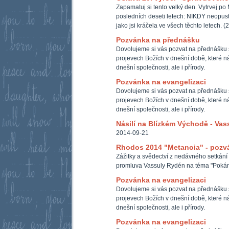
Zapamatuj si tento velký den. Vytrvej po 
posledních deseti letech: NIKDY neopus
jako jsi kráčela ve všech těchto letech. (
Pozvánka na přednášku
Dovolujeme si vás pozvat na přednášku 
projevech Božích v dnešní době, které ná
dnešní společnosti, ale i přírody.
Pozvánka na evangelizaci
Dovolujeme si vás pozvat na přednášku 
projevech Božích v dnešní době, které ná
dnešní společnosti, ale i přírody.
Násilí na Blízkém Východě - Vas
2014-09-21
Rhodos 2014 "Metanoia" - pozvá
Zážitky a svědectví z nedávného setkán
promluva Vassuly Rydén na téma "Pokán
Pozvánka na evangelizaci
Dovolujeme si vás pozvat na přednášku 
projevech Božích v dnešní době, které ná
dnešní společnosti, ale i přírody.
Pozvánka na evangelizaci