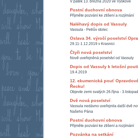
V pátek 13. března 2020 ve Vyškově
Postní duchovní obnova
Přijměte pozvání ke ztišení a rozjímání
Naléhavý dopis od Vassuly
Vassula - Petrův stolec
Oslava 34. výročí poselství Opr
29.11-1.12.2019 v Krasnici
Čtyři nová poselství
Nově uveřejněná poselství od Vassuly
Dopis od Vassuly k letošní pout
19.4.2019
12. ekumenická pouť Opravdové
Řecku!
Objevte zemi svatých 26.října - 3.listop
Dvě nová poselství
Vassula nedávno uveřejnila další dvě nová
Našeho Pána
Postní duchovní obnova
Přijměte pozvání ke ztišení a rozjímání
Pozvánka na setkání