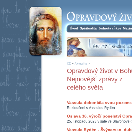
Úvod
Spiritualita
Jednota církve
Mezin
»
»
CZ
Aktuality
Opravdový život v Boh
Nejnovější zprávy z
celého světa
Vassula dokončila svou pozem
Rozloučení s Vassulou Rydén
Oslava 38. výročí poselství Opr
25. listopadu 2023 v sále ve Slavoňově 
Vassula Rydén - Švýcarsko, du