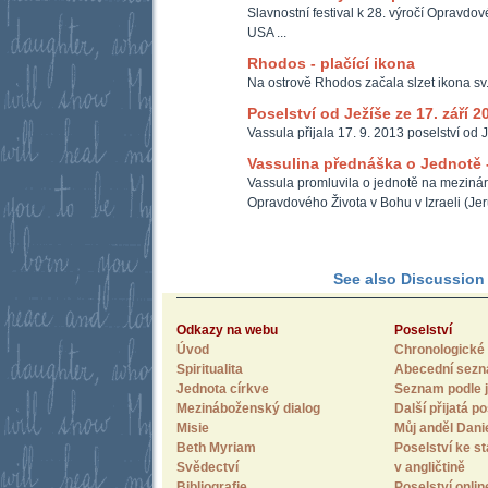
Slavnostní festival k 28. výročí Opravdo
USA ...
Rhodos - plačící ikona
Na ostrově Rhodos začala slzet ikona sv
Poselství od Ježíše ze 17. září 2
Vassula přijala 17. 9. 2013 poselství od J
Vassulina přednáška o Jednotě -
Vassula promluvila o jednotě na meziná
Opravdového Života v Bohu v Izraeli (Je
See also Discussion F
Odkazy na webu
Poselství
Úvod
Chronologické 
Spiritualita
Abecední sez
Jednota církve
Seznam podle j
Mezináboženský dialog
Další přijatá po
Misie
Můj anděl Dani
Beth Myriam
Poselství ke st
Svědectví
v angličtině
Bibliografie
Poselství onlin