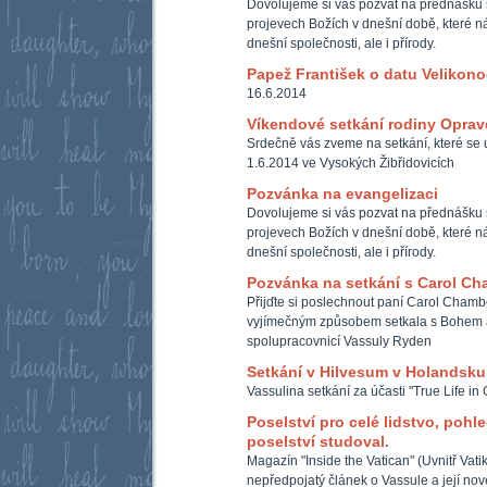
Dovolujeme si vás pozvat na přednášku 
projevech Božích v dnešní době, které ná
dnešní společnosti, ale i přírody.
Papež František o datu Velikono
16.6.2014
Víkendové setkání rodiny Opra
Srdečně vás zveme na setkání, které se u
1.6.2014 ve Vysokých Žibřidovicích
Pozvánka na evangelizaci
Dovolujeme si vás pozvat na přednášku 
projevech Božích v dnešní době, které ná
dnešní společnosti, ale i přírody.
Pozvánka na setkání s Carol Ch
Přijďte si poslechnout paní Carol Chambe
vyjímečným způsobem setkala s Bohem a
spolupracovnicí Vassuly Ryden
Setkání v Hilvesum v Holandsku
Vassulina setkání za účasti "True Life in
Poselství pro celé lidstvo, pohle
poselství studoval.
Magazín "Inside the Vatican" (Uvnitř Vati
nepředpojatý článek o Vassule a její nové