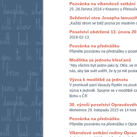
Pozvánka na víkendové setkání
25.-26.června 2016 v Krasnici u Přelouč
Svědectví otce Josepha Ianuzzi
„Každý strom se totiž pozná po vlastním o
Poselství obdržené 13. února 20
2016-02-13
Pozvánka na přednášku
Přijměte pozvánku na přednášku o posel
Modlitba za jednotu křesťanů
"Aby všichni byli jedno jako ty, Otče, ve m
nás, aby tak svět uvěřil, že ty jsi mě posl
Výzva k modlitbě za jednotu
V promluvě paní Vassuly Rydén na pouti
výzva k jednotě. Spojme se v modlitbě z
Bohu v ČR
30. výročí poselství Opravdové
Mohelnice 29. listopadu 2015 ve 14 hod 
Pozvánka na přednášku
Přijměte pozvánku na přednášku o Opra
Víkendové setkání rodiny Opra