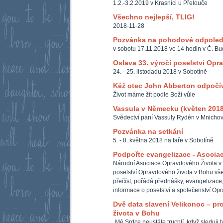
1.2.-3.2.2019 v Krasnici u Přelouče
Všechno nejlepší, TLIG!
2018-11-28
Pozvánka na pohodové odpole
v sobotu 17.11.2018 ve 14 hodin v Č. Bu
Oslava 33. výročí poselství Opr
24. - 25. listodadu 2018 v Sobotíně
Kéž otec John Abberton odpočív
Život máme žít podle Boží vůle
Vassula v Německu (květen 2018
Svědectví paní Vassuly Rydén v Mnichov
Pozvánka na setkání
5. - 8. května 2018 na faře v Sobotíně
Podpořte evangelizace - Asocia
Národní Asociace Opravdového Života v
poselství Opravdového života v Bohu všem
přečíst, pořádá přednášky, evangelizace,
informace o poselství a společenství Op
Dvě data slavení Velikonoc – p
života v Bohu
„Mé Srdce neustále truchlí, když sleduji 