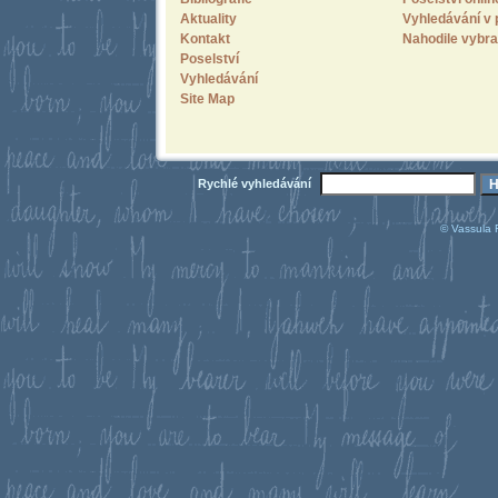
Aktuality
Vyhledávání v 
Kontakt
Nahodile vybra
Poselství
Vyhledávání
Site Map
Rychlé vyhledávání
© Vassula