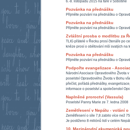
6.-8. listopadu 2015 na faře v Sobotíně
Pozvánka na přednášku
Přijměte pozvání na přednášku o Oprav
Pozvánka na přednášku
Přijměte pozvání na přednášku o Oprav
Zvláštní prosba o modlitbu za 
TLIG přátelé v Řecku prosí čtenáře po ce
kněze prosí o obětování mší svatých na t
Pozvánka na přednášku
Přijměte pozvání na přednášku o Oprav
Podpořte evangelizace - Asocia
Národní Asociace Opravdového Života v
poselství Opravdového Života v Bohu všem
přečíst, pořádá přednášky, evangelizace,
informace o poselství a společenství Op
Naplněné proroctví (Vassula)
Poselství Panny Marie ze 7. ledna 2008
Zemětřesení v Nepálu - volání 
Zemětřesení o síle 7,8 zabilo více než 75
Je postiženo 8 miliónů lidí v celém Nepá
10. Mezinárodní ekumenická po