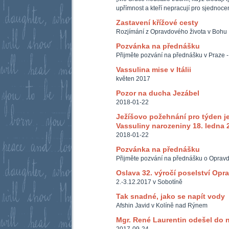
upřímnost a kteří nepracují pro sjednoc
Zastavení křížové cesty
Rozjímání z Opravdového života v Bohu
Pozvánka na přednášku
Přijměte pozvání na přednášku v Praze -
Vassulina mise v Itálii
květen 2017
Pozor na ducha Jezábel
2018-01-22
Ježíšovo požehnání pro týden je
Vassuliny narozeniny 18. ledna 
2018-01-22
Pozvánka na přednášku
Přijměte pozvání na přednášku o Oprav
Oslava 32. výročí poselství Opr
2.-3.12.2017 v Sobotíně
Tak snadné, jako se napít vody
Afshin Javid v Kolíně nad Rýnem
Mgr. René Laurentin odešel do 