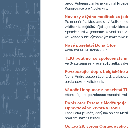
peklo. Autorem článku je kardinál Prospe
Kongregace pro Nauku víry.
Novinky z týdne modliteb za je
Po mnohá léta křesťané slaví Velikonoce 
vzkříšení a nejdůležitější tajemství křesť
Společenství za jednotné slavení data Ve
Velikonoc bude významným krokem ke k
Nové poselství Boha Otce
Poselství ze 14. ledna 2014
TLIG poutníci se společenstvím
Ve Svaté zemi se v roce 2013 setkaly d
Povzbuzující dopis belgického 
Mons. André-Joseph Léonard, arcibiskup 
posílá povzbuzující dopis
Vánoční inspirace z poselství T
Všem přejeme požehnané Vánoční svátky
Dopis otce Petara z Medžugorje 
Opravdového Života v Bohu
Otec Petar je kněz, který má ohlásit Med
před tím, než nastanou.
Oslava 28. výročí Opravdového 