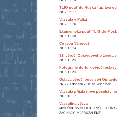
2017-09-24
TLIG pouť do Ruska - zpráva od
2017-06-17
Vassula v Paříži
2017-02-26
Ekumenická pouť TLIG do Mosk
2016-12-30
Co jsou Vánoce?
2016-12-24
31. výročí Opravdového života 
2016-11-28
Fotografie dortu k výročí oslav
2016-11-28
Oslava výročí poselství Opravd
26.-27. listopadu 2016 na Velehradě
Vassula přijala nové poselství o
2016-10-17
Vassulina výzva
MIMOŘÁDNÁ MODLITBA VŠECH CÍRKVÍ 
ZAČÍNAJÍCÍ V JERUZALÉMĚ