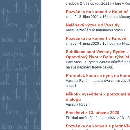
v sobotu 27. listopadu 2021 na faře v Ko
Pozvánka na koncert v Kojetíně
v neděli 3. října 2021 v 16 hod na Masar
Naléhavá výzva od Vassuly
Vassula zasílá tuto naléhavou prosbu
Pozvánka na koncert v Krnově
v neděli 4. října 2020 v 16 hodin na Hla
Publikace paní Vassuly Rydén - 
Opravdový život v Bohu týkajíc
Paní Vassula Rydén vybrala důležitá posel
na své naplnění teprve čekají.
Proroctví, která se nyní, na konc
Vassula Rydén napsala dva velice závažné
situaci.
Několik vysvětlení k porozumě
dialogu
Vassula Rydén
Poselství z 13. března 2020
Překlad nově přijatého poselství z 13. b
Pozvánka na koncert s přednáš