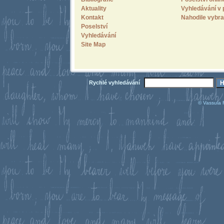
Aktuality
Vyhledávání v 
Kontakt
Nahodile vybra
Poselství
Vyhledávání
Site Map
Rychlé vyhledávání
© Vassula