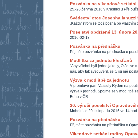
Pozvánka na víkendové setkání
25.-26.června 2016 v Krasnici u Přelouč
Svědectví otce Josepha Ianuzzi
„Každý strom se totiž pozná po vlastním o
Poselství obdržené 13. února 20
2016-02-13
Pozvánka na přednášku
Přijměte pozvánku na přednášku o posel
Modlitba za jednotu křesťanů
"Aby všichni byli jedno jako ty, Otče, ve m
nás, aby tak svět uvěřil, že ty jsi mě posl
Výzva k modlitbě za jednotu
V promluvě paní Vassuly Rydén na pouti
výzva k jednotě. Spojme se v modlitbě z
Bohu v ČR
30. výročí poselství Opravdové
Mohelnice 29. listopadu 2015 ve 14 hod 
Pozvánka na přednášku
Přijměte pozvánku na přednášku o Opra
Víkendové setkání rodiny Opra