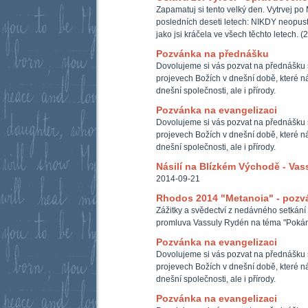
Zapamatuj si tento velký den. Vytrvej po 
posledních deseti letech: NIKDY neopus
jako jsi kráčela ve všech těchto letech. (
Pozvánka na přednášku
Dovolujeme si vás pozvat na přednášku 
projevech Božích v dnešní době, které ná
dnešní společnosti, ale i přírody.
Pozvánka na evangelizaci
Dovolujeme si vás pozvat na přednášku 
projevech Božích v dnešní době, které ná
dnešní společnosti, ale i přírody.
Násilí na Blízkém Východě - Vas
2014-09-21
Rhodos 2014 "Metanoia" - pozvá
Zážitky a svědectví z nedávného setkán
promluva Vassuly Rydén na téma "Pokán
Pozvánka na evangelizaci
Dovolujeme si vás pozvat na přednášku 
projevech Božích v dnešní době, které ná
dnešní společnosti, ale i přírody.
Pozvánka na evangelizaci