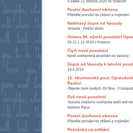
V pátek 13. března 2020 ve Vyškově
Postní duchovní obnova
Přijměte pozvání ke ztišení a rozjímání
Naléhavý dopis od Vassuly
Vassula - Petrův stolec
Oslava 34. výročí poselství Opr
29.11-1.12.2019 v Krasnici
Čtyři nová poselství
Nově uveřejněná poselství od Vassuly
Dopis od Vassuly k letošní pout
19.4.2019
12. ekumenická pouť Opravdové
Řecku!
Objevte zemi svatých 26.října - 3.listop
Dvě nová poselství
Vassula nedávno uveřejnila další dvě nová
Našeho Pána
Postní duchovní obnova
Přijměte pozvání ke ztišení a rozjímání
Pozvánka na setkání