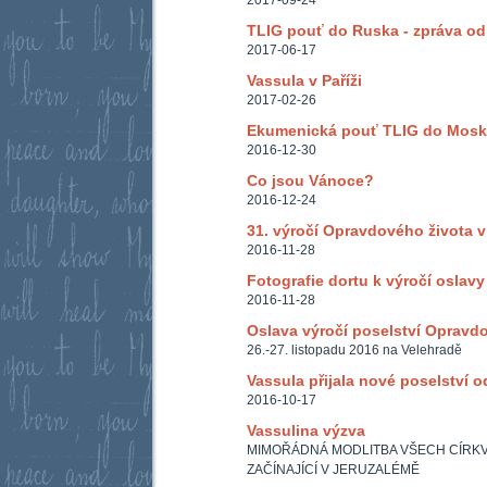
2017-09-24
TLIG pouť do Ruska - zpráva od
2017-06-17
Vassula v Paříži
2017-02-26
Ekumenická pouť TLIG do Mosk
2016-12-30
Co jsou Vánoce?
2016-12-24
31. výročí Opravdového života 
2016-11-28
Fotografie dortu k výročí oslav
2016-11-28
Oslava výročí poselství Opravd
26.-27. listopadu 2016 na Velehradě
Vassula přijala nové poselství o
2016-10-17
Vassulina výzva
MIMOŘÁDNÁ MODLITBA VŠECH CÍRKVÍ 
ZAČÍNAJÍCÍ V JERUZALÉMĚ