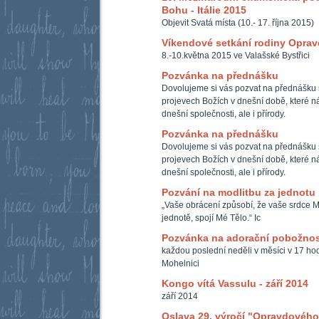
Bohu - Itálie 2015
Objevit Svatá místa (10.- 17. října 2015)
Víkendové setkání rodiny Opra
8.-10.května 2015 ve Valašské Bystřici
Pozvánka na přednášku
Dovolujeme si vás pozvat na přednášku 
projevech Božích v dnešní době, které ná
dnešní společnosti, ale i přírody.
Pozvánka na přednášku
Dovolujeme si vás pozvat na přednášku 
projevech Božích v dnešní době, které ná
dnešní společnosti, ale i přírody.
Pozvání na modlitbu za jednotu
„Vaše obrácení způsobí, že vaše srdce M
jednotě, spojí Mé Tělo.“ Ic
Pozvánka na adorační pobožnos
každou poslední neděli v měsíci v 17 hod
Mohelnici
Kongo vítá Vassulu - září 2014
září 2014
Oslava 29. výročí "Opravdového