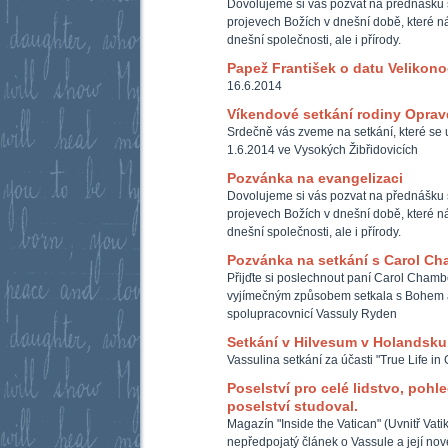
Dovolujeme si vás pozvat na přednášku 
projevech Božích v dnešní době, které ná
dnešní společnosti, ale i přírody.
Papež František o datu Velikono
16.6.2014
Víkendové setkání rodiny Opra
Srdečně vás zveme na setkání, které se u
1.6.2014 ve Vysokých Žibřidovicích
Pozvánka na evangelizaci
Dovolujeme si vás pozvat na přednášku 
projevech Božích v dnešní době, které ná
dnešní společnosti, ale i přírody.
Pozvánka na setkání s Carol Ch
Přijďte si poslechnout paní Carol Chambe
vyjímečným způsobem setkala s Bohem a
spolupracovnicí Vassuly Ryden
Setkání v Hilvesum v Holandsku
Vassulina setkání za účasti "True Life in
Poselství pro celé lidstvo, pohle
poselství studoval.
Magazín "Inside the Vatican" (Uvnitř Vati
nepředpojatý článek o Vassule a její nové