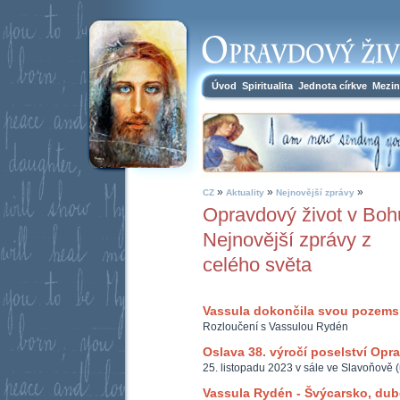
Úvod
Spiritualita
Jednota církve
Mezin
»
»
»
CZ
Aktuality
Nejnovější zprávy
Opravdový život v Boh
Nejnovější zprávy z
celého světa
Vassula dokončila svou pozem
Rozloučení s Vassulou Rydén
Oslava 38. výročí poselství Opr
25. listopadu 2023 v sále ve Slavoňově 
Vassula Rydén - Švýcarsko, du