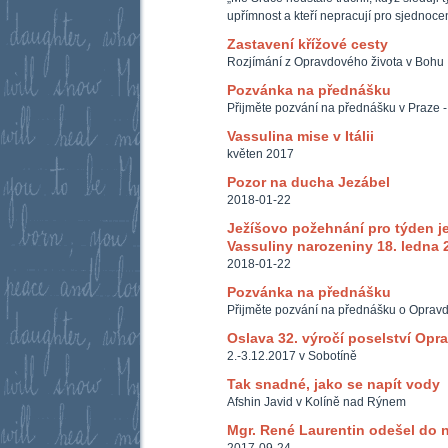
upřímnost a kteří nepracují pro sjednoc
Zastavení křížové cesty
Rozjímání z Opravdového života v Bohu
Pozvánka na přednášku
Přijměte pozvání na přednášku v Praze -
Vassulina mise v Itálii
květen 2017
Pozor na ducha Jezábel
2018-01-22
Ježíšovo požehnání pro týden je
Vassuliny narozeniny 18. ledna 
2018-01-22
Pozvánka na přednášku
Přijměte pozvání na přednášku o Oprav
Oslava 32. výročí poselství Opr
2.-3.12.2017 v Sobotíně
Tak snadné, jako se napít vody
Afshin Javid v Kolíně nad Rýnem
Mgr. René Laurentin odešel do 