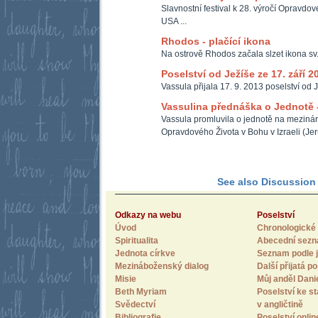
Slavnostní festival k 28. výročí Opravdo
USA ...
Rhodos - plačící ikona
Na ostrově Rhodos začala slzet ikona sv
Poselství od Ježíše ze 17. září 2
Vassula přijala 17. 9. 2013 poselství od J
Vassulina přednáška o Jednotě -
Vassula promluvila o jednotě na meziná
Opravdového Života v Bohu v Izraeli (Je
See also Discussion F
Odkazy na webu
Poselství
Úvod
Chronologické 
Spiritualita
Abecední sez
Jednota církve
Seznam podle j
Mezináboženský dialog
Další přijatá po
Misie
Můj anděl Dani
Beth Myriam
Poselství ke st
Svědectví
v angličtině
Bibliografie
Poselství onlin