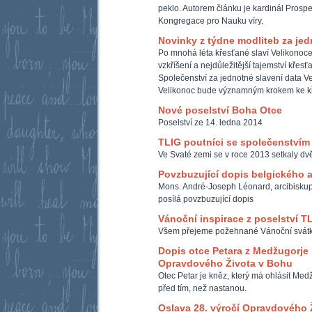
peklo. Autorem článku je kardinál Prospe
Kongregace pro Nauku víry.
Novinky z týdne modliteb za je
Po mnohá léta křesťané slaví Velikonoce 
vzkříšení a nejdůležitější tajemství křesť
Společenství za jednotné slavení data Ve
Velikonoc bude významným krokem ke k
Nové poselství Boha Otce
Poselství ze 14. ledna 2014
TLIG poutníci se společenstvím
Ve Svaté zemi se v roce 2013 setkaly d
Povzbuzující dopis belgického 
Mons. André-Joseph Léonard, arcibiskup 
posílá povzbuzující dopis
Vánoční inspirace z poselství T
Všem přejeme požehnané Vánoční svátky
Dopis otce Petara z Medžugorje 
Opravdového Života v Bohu
Otec Petar je kněz, který má ohlásit Med
před tím, než nastanou.
Oslava 28. výročí Opravdového 