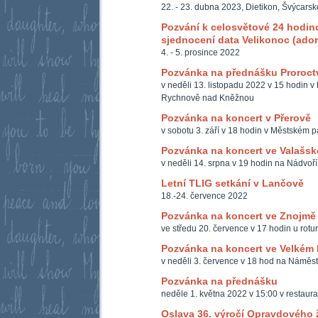
22. - 23. dubna 2023, Dietikon, Švýcarsk
Pozvání k celosvětové 24 hodinov
sjednocení data Velikonoc (ador
4. - 5. prosince 2022
Pozvánka na přednášku Proroct
v neděli 13. listopadu 2022 v 15 hodin v
Rychnově nad Kněžnou
Pozvánka na koncert v Přerově
v sobotu 3. září v 18 hodin v Městském p
Pozvánka na koncert ve Valašsk
v neděli 14. srpna v 19 hodin na Nádvoří 
Letní TLIG setkání v Lančově
18.-24. července 2022
Pozvánka na koncert ve Znojmě
ve středu 20. července v 17 hodin u rotu
Pozvánka na koncert ve Velkém 
v neděli 3. července v 18 hod na Náměst
Pozvánka na přednášku
neděle 1. května 2022 v 15:00 v restaur
Oslava 36. výročí Opravdového 