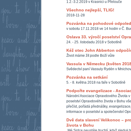
1.2.-3.2.2019 v Krasnici u Přelouče
Všechno nejlepší, TLIG!
2018-11-28
Pozvánka na pohodové odpole
v sobotu 17.11.2018 ve 14 hodin v Č. Bu
Oslava 33. výročí poselství Opr
24. - 25. listodadu 2018 v Sobotíně
Kéž otec John Abberton odpočív
Život máme žít podle Boží vůle
Vassula v Německu (květen 2018
Svědectví paní Vassuly Rydén v Mnichov
Pozvánka na setkání
5. - 8. května 2018 na faře v Sobotíně
Podpořte evangelizace - Asocia
Národní Asociace Opravdového Života v
poselství Opravdového života v Bohu všem
přečíst, pořádá přednášky, evangelizace,
informace o poselství a společenství Op
Dvě data slavení Velikonoc – p
života v Bohu
„Mé Srdce neustále truchlí, když sleduji 