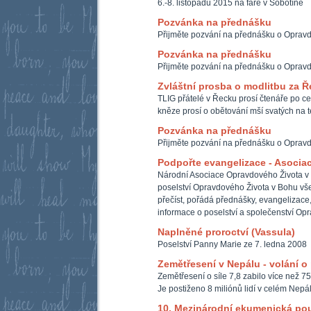
6.-8. listopadu 2015 na faře v Sobotíně
Pozvánka na přednášku
Přijměte pozvání na přednášku o Oprav
Pozvánka na přednášku
Přijměte pozvání na přednášku o Oprav
Zvláštní prosba o modlitbu za 
TLIG přátelé v Řecku prosí čtenáře po ce
kněze prosí o obětování mší svatých na t
Pozvánka na přednášku
Přijměte pozvání na přednášku o Oprav
Podpořte evangelizace - Asocia
Národní Asociace Opravdového Života v
poselství Opravdového Života v Bohu všem
přečíst, pořádá přednášky, evangelizace,
informace o poselství a společenství Op
Naplněné proroctví (Vassula)
Poselství Panny Marie ze 7. ledna 2008
Zemětřesení v Nepálu - volání 
Zemětřesení o síle 7,8 zabilo více než 75
Je postiženo 8 miliónů lidí v celém Nepá
10. Mezinárodní ekumenická po