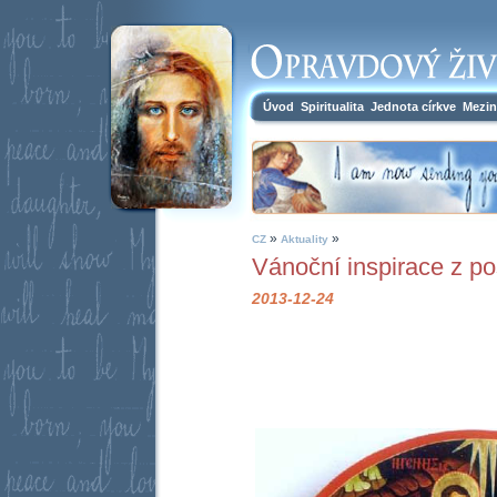
Úvod
Spiritualita
Jednota církve
Mezin
»
»
CZ
Aktuality
Vánoční inspirace z po
2013-12-24