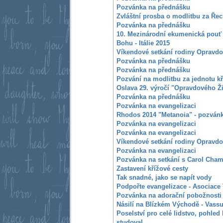
Pozvánka na přednášku
Zvláštní prosba o modlitbu za Ře
Pozvánka na přednášku
10. Mezinárodní ekumenická pouť
Bohu - Itálie 2015
Víkendové setkání rodiny Opravdo
Pozvánka na přednášku
Pozvánka na přednášku
Pozvání na modlitbu za jednotu k
Oslava 29. výročí "Opravdového Ž
Pozvánka na přednášku
Pozvánka na evangelizaci
Rhodos 2014 "Metanoia" - pozvánk
Pozvánka na evangelizaci
Pozvánka na evangelizaci
Víkendové setkání rodiny Opravdo
Pozvánka na evangelizaci
Pozvánka na setkání s Carol Cham
Zastavení křížové cesty
Tak snadné, jako se napít vody
Podpořte evangelizace - Asociace
Pozvánka na adorační pobožnosti
Násilí na Blízkém Východě - Vass
Poselství pro celé lidstvo, pohled 
studoval.