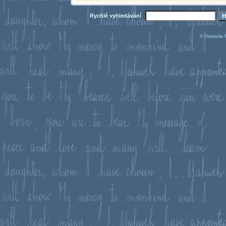
Rychlé vyhledávání
© Vassula