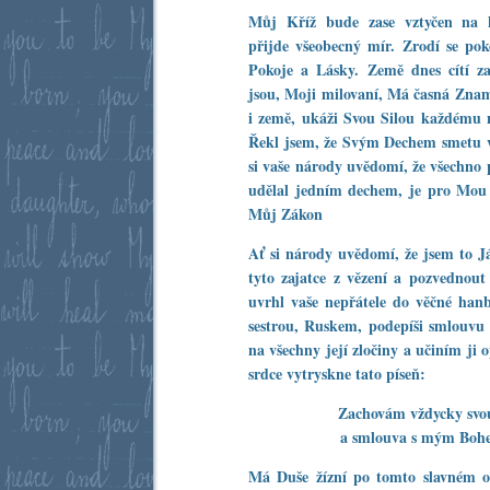
Můj Kříž bude zase vztyčen na k
přijde všeobecný mír. Zrodí se pok
Pokoje a Lásky. Země dnes cítí za
jsou, Moji milovaní, Má časná Znam
i země, ukáži Svou Silou každému 
Řekl jsem, že Svým Dechem smetu vš
si vaše národy uvědomí, že všechno 
udělal jedním dechem, je pro Mou
Můj Zákon
Ať si národy uvědomí, že jsem to Já
tyto zajatce z vězení a pozvednout
uvrhl vaše nepřátele do věčné hanb
sestrou, Ruskem, podepíši smlouv
na všechny její zločiny a učiním ji 
srdce vytryskne tato píseň:
Zachovám vždycky svo
a smlouva s mým Bohe
Má Duše žízní po tomto slavném 