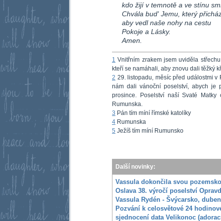
kdo žijí v temnotě a ve stínu sm
Chvála bud' Jemu, který přichá
aby vedl naše nohy na cestu
Pokoje a Lásky.
Amen.
1
Vnitřním zrakem jsem uviděla střechu 
kteří se namáhali, aby znovu dali těžký kř
2
29. listopadu, měsíc před událostmi 
nám dali vánoční poselství, abych je 
prosince. Poselství naší Svaté Matk
Rumunska.
3
Pán tím míní římské katolíky
4
Rumunska
5
Ježíš tím míní Rumunsko
Další novinky:
Vassula dokončila svou pozemsk
Oslava 38. výročí poselství Oprav
Vassula Rydén - Švýcarsko, duben
Pozvání k celosvětové 24 hodinové
sjednocení data Velikonoc (adorac