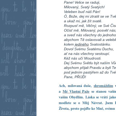
Pane! Velice se raduji,
Milovaný, Svatý Svatých!
Veleben buď náš Pán!
Ó, Bože, dej mi ztratit se ve Tv
a ukaž mi, jak žít svatě.
Rozpusť mě, Věčný, ve Své Čis
Očisť mě, Milovaný, posvěť nás
a sveď nás všechny do jednoh
abychom Tě oslavovali a velebi
kolem
jediného
Svatostánku.
Dovol Svému Svatému Duchu,
ať na nás všechny sestoupí.
Kéž nás učí Moudrosti.
Dej Svému Světlu být naším Vů
abychom přijali Pravdu a byli T
pod jedním pastýřem až do Tv
Pane, PŘIJĎ!
Ach, milovaná duše,
shromáždím
v
a
Mé Vlastní Paže
se stanou vaší
vaším Obydlím. Láska se vrátí jako
modlete se o Můj Návrat. Jsem L
Života, proto pojďte ke Mně, svému 