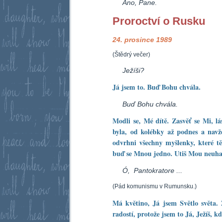
Ano, Pane.
Proroctví o Rusku
24. prosince 1989
(Štědrý večer)
Ježíši?
Já jsem to. Buď Bohu chvála.
Buď Bohu chvála.
Modli se, Mé dítě. Zasvěť se Mi, lá
byla, od kolébky až podnes a nav
odvrhni všechny myšlenky, které t
buď se Mnou jedno. Utiš Mou neuhas
Ó, Pantokratore ...
(Pád komunismu v Rumunsku.)
Má květino, Já jsem Světlo světa. 
radostí, protože jsem to Já, Ježíš, k