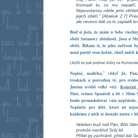
hromadí to, co mu nepatří,
Nepovstanou náhle jeho věřite
jejich obětí." [Abakuk 2,7] Pr
ale nevinní lidé za to zaplatili krv
Buď si jistá, že mám u Sebe všechn
oběti Satanovy zběsilosti. Jsou u M
oběti. Říkám ti, že jeho zuřivost by
musí pustit svou kořist, chtěl zniči
(Ježíš se pak podíval shůry na Rumunsk
5
Neplač, maličká,
vždyť Já, Pán,
troskách a pozvednu tě, pro svě
Jménu uvidíš velké věci.
Konečně 
Mně, svému Spasiteli a žít v Mém
budu pronásledovat vaše nepřátele, 
Neplačte pro děti, které už nejs
každému z nich se dostalo místa v 
Veleben buď náš Pán, Bůh Slit
protože navštívil Svůj lid.
Přišel jej zachránit, přišel dát S