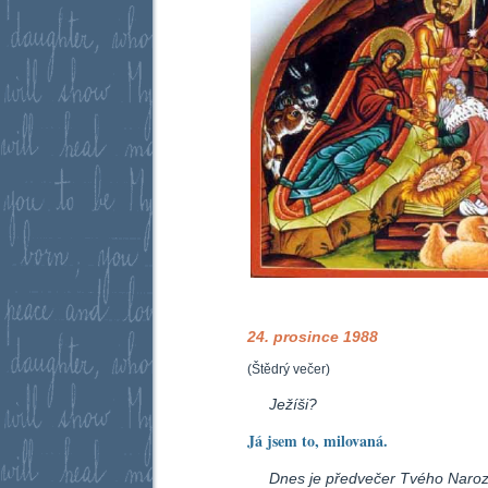
24. prosince 1988
(Štědrý večer)
Ježíši?
Já jsem to, milovaná.
Dnes je předvečer Tvého Naro