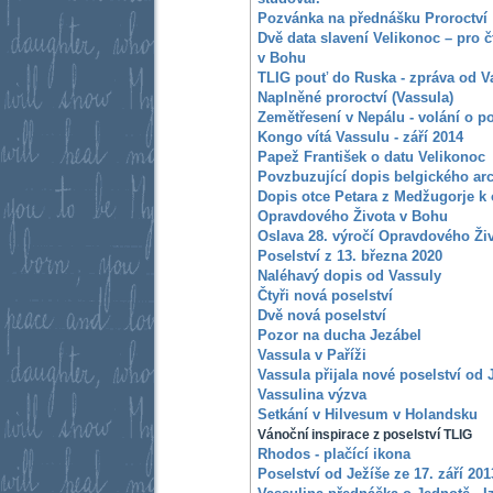
Pozvánka na přednášku Proroctví
Dvě data slavení Velikonoc – pro 
v Bohu
TLIG pouť do Ruska - zpráva od V
Naplněné proroctví (Vassula)
Zemětřesení v Nepálu - volání o 
Kongo vítá Vassulu - září 2014
Papež František o datu Velikonoc
Povzbuzující dopis belgického ar
Dopis otce Petara z Medžugorje k 
Opravdového Života v Bohu
Oslava 28. výročí Opravdového Ži
Poselství z 13. března 2020
Naléhavý dopis od Vassuly
Čtyři nová poselství
Dvě nová poselství
Pozor na ducha Jezábel
Vassula v Paříži
Vassula přijala nové poselství od 
Vassulina výzva
Setkání v Hilvesum v Holandsku
Vánoční inspirace z poselství TLIG
Rhodos - plačící ikona
Poselství od Ježíše ze 17. září 201