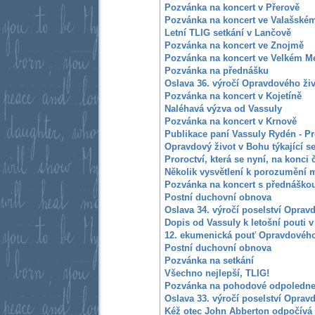
Pozvánka na koncert v Přerově
Pozvánka na koncert ve Valašském
Letní TLIG setkání v Lančově
Pozvánka na koncert ve Znojmě
Pozvánka na koncert ve Velkém Me
Pozvánka na přednášku
Oslava 36. výročí Opravdového ži
Pozvánka na koncert v Kojetíně
Naléhavá výzva od Vassuly
Pozvánka na koncert v Krnově
Publikace paní Vassuly Rydén - Pro
Opravdový život v Bohu týkající s
Proroctví, která se nyní, na konci 
Několik vysvětlení k porozumění
Pozvánka na koncert s přednáško
Postní duchovní obnova
Oslava 34. výročí poselství Oprav
Dopis od Vassuly k letošní pouti 
12. ekumenická pouť Opravdového
Postní duchovní obnova
Pozvánka na setkání
Všechno nejlepší, TLIG!
Pozvánka na pohodové odpoledn
Oslava 33. výročí poselství Oprav
Kéž otec John Abberton odpočívá 