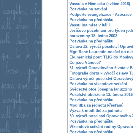
Vassula v Německu (květen 2018)
Pozvánka na setkání
Podpořte evangelizace - Asociace
Pozvánka na přednášku
Vassulina mise v Itálii
Ježíšovo požehnání pro týden jedn
narozeniny 18. ledna 2002
Pozvánka na přednášku
Oslava 32. výročí poselství Oprav
Mgr. René Laurentin odešel do ne
Ekumenická pouť TLIG do Moskvy
Co jsou Vánoce?
31. výročí Opravdového života v 
Fotografie dortu k výročí oslavy T
Oslava výročí poselství Opravdový
Pozvánka na víkendové setkání
Svědectví otce Josepha Ianuzziho
Poselství obdržené 13. února 2016
Pozvánka na přednášku
Modlitba za jednotu křesťanů
Výzva k modlitbě za jednotu
30. výročí poselství Opravdového 
Pozvánka na přednášku
Víkendové setkání rodiny Opravdo
Pozvánka na přednášku