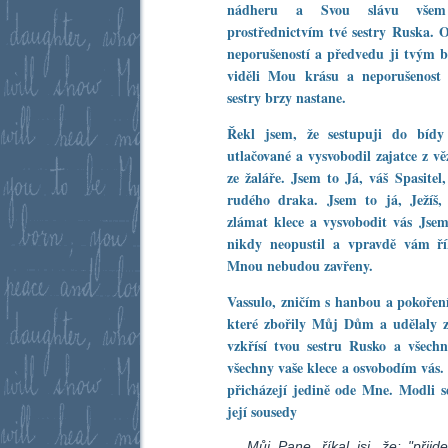
nádheru a Svou slávu vše
prostřednictvím tvé sestry Ruska. 
neporušeností a předvedu ji tvým 
viděli Mou krásu a neporušenost 
sestry brzy nastane.
Řekl jsem, že sestupuji do bídy 
utlačované a vysvobodil zajatce z vě
ze žaláře. Jsem to Já, váš Spasitel
rudého draka. Jsem to já, Ježíš,
zlámat klece a vysvobodit vás Jsem
nikdy neopustil a vpravdě vám ř
Mnou nebudou zavřeny.
Vassulo, zničím s hanbou a pokořením
které zbořily Můj Dům a udělaly z 
vzkřísí tvou sestru Rusko a všec
všechny vaše klece a osvobodím vás. 
přicházejí jedině ode Mne. Modli se
její sousedy
Můj Pane, říkal jsi, že: "přijd