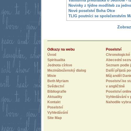
Vassulina přednáška o Jednotě - I
Novinky z týdne modliteb za jedn
Nové poselství Boha Otce
TLIG poutníci se společenstvím M
Zobraz
Odkazy na webu
Poselství
Úvod
Chronologické 
Spiritualita
Abecední sez
Jednota církve
Seznam podle j
Mezináboženský dialog
Další přijatá po
Misie
Můj anděl Dani
Beth Myriam
Poselství ke st
Svědectví
v angličtině
Bibliografie
Poselství onlin
Aktuality
Vyhledávání v 
Kontakt
Nahodile vybra
Poselství
Vyhledávání
Site Map