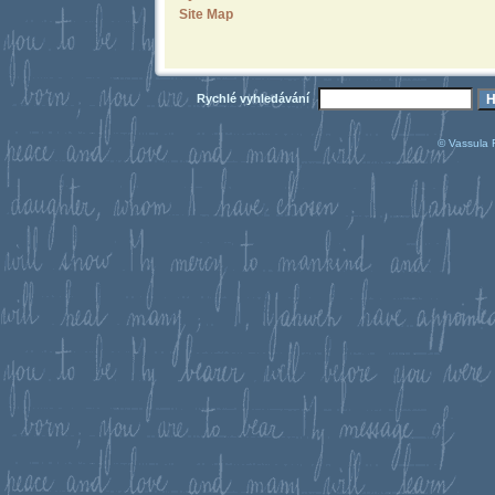
Site Map
Rychlé vyhledávání
© Vassula