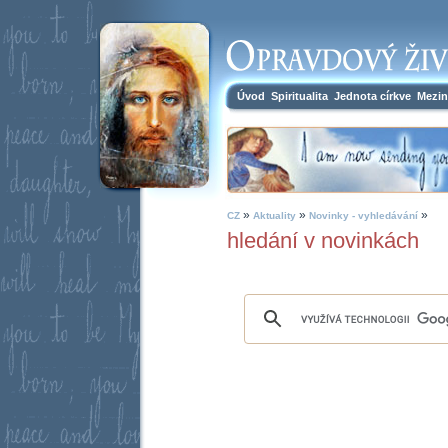
Úvod
Spiritualita
Jednota církve
Mezin
»
»
»
CZ
Aktuality
Novinky - vyhledávání
hledání v novinkách