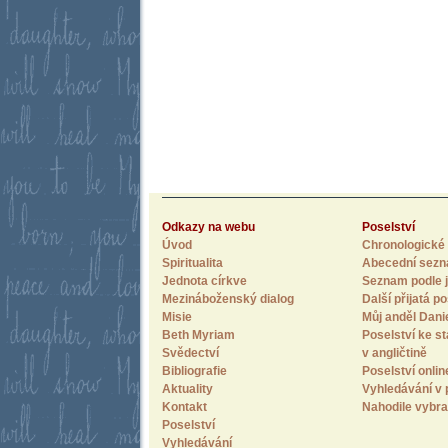
Odkazy na webu
Poselství
Úvod
Chronologické 
Spiritualita
Abecední sez
Jednota církve
Seznam podle j
Mezináboženský dialog
Další přijatá po
Misie
Můj anděl Dani
Beth Myriam
Poselství ke st
Svědectví
v angličtině
Bibliografie
Poselství onlin
Aktuality
Vyhledávání v 
Kontakt
Nahodile vybra
Poselství
Vyhledávání