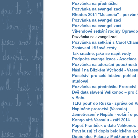
Pozvánka na přednášku
Pozvánka na evangelizaci
Rhodos 2014 "Metanoia" - pozvánk
Pozvánka na evangelizaci
Pozvánka na evangelizaci
Víkendové setkání rodiny Opravdo
Pozvánka na evangelizaci
Pozvánka na setkání s Carol Cham
Zastavení křížové cesty
Tak snadné, jako se napít vody
Podpořte evangelizace - Asociace
Pozvánka na adorační pobožnosti
Násilí na Blízkém Východě - Vass
Poselství pro celé lidstvo, pohled 
studoval.
Pozvánka na přednášku Proroctví
Dvě data slavení Velikonoc – pro 
v Bohu
TLIG pouť do Ruska - zpráva od V
Naplněné proroctví (Vassula)
Zemětřesení v Nepálu - volání o 
Kongo vítá Vassulu - září 2014
Papež František o datu Velikonoc
Povzbuzující dopis belgického ar
Dopis otce Petara z Medžugorje k 