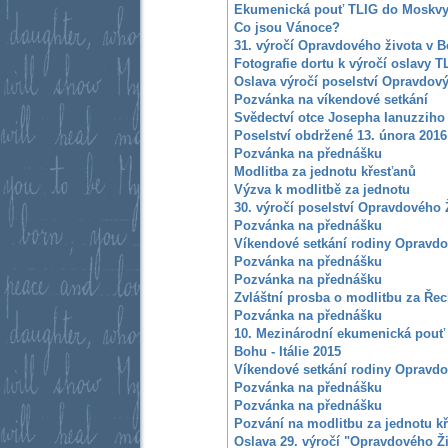
Ekumenická pouť TLIG do Moskvy
Co jsou Vánoce?
31. výročí Opravdového života v 
Fotografie dortu k výročí oslavy T
Oslava výročí poselství Opravdový
Pozvánka na víkendové setkání
Svědectví otce Josepha Ianuzziho
Poselství obdržené 13. února 2016
Pozvánka na přednášku
Modlitba za jednotu křesťanů
Výzva k modlitbě za jednotu
30. výročí poselství Opravdového 
Pozvánka na přednášku
Víkendové setkání rodiny Opravdo
Pozvánka na přednášku
Pozvánka na přednášku
Zvláštní prosba o modlitbu za Ře
Pozvánka na přednášku
10. Mezinárodní ekumenická pouť
Bohu - Itálie 2015
Víkendové setkání rodiny Opravdo
Pozvánka na přednášku
Pozvánka na přednášku
Pozvání na modlitbu za jednotu k
Oslava 29. výročí "Opravdového Ž