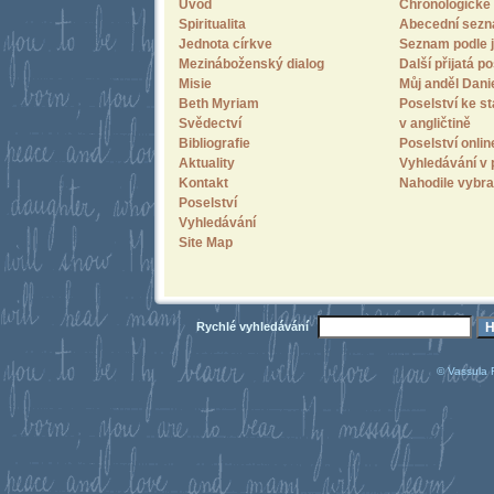
Úvod
Chronologické 
Spiritualita
Abecední sez
Jednota církve
Seznam podle j
Mezináboženský dialog
Další přijatá po
Misie
Můj anděl Dani
Beth Myriam
Poselství ke st
Svědectví
v angličtině
Bibliografie
Poselství onlin
Aktuality
Vyhledávání v 
Kontakt
Nahodile vybra
Poselství
Vyhledávání
Site Map
Rychlé vyhledávání
© Vassula