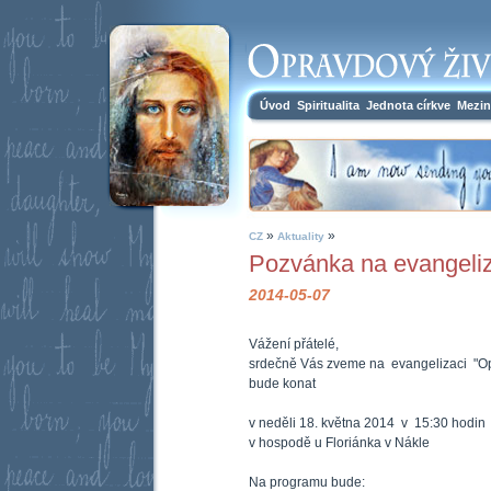
Úvod
Spiritualita
Jednota církve
Mezin
»
»
CZ
Aktuality
Pozvánka na evangeliz
2014-05-07
Vážení přátelé,
srdečně Vás zveme na evangelizaci "Opr
bude konat
v neděli 18. května 2014 v 15:30 hodin
v hospodě u Floriánka v Nákle
Na programu bude: