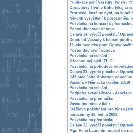
Publikace paní Vassuly Rydén - Pro
Opravdový život v Bohu týkající s
Proroctví, která se nyní, na konci 
Několik vysvětlení k porozumění
Pozvánka na koncert s přednáško
Postní duchovní obnova
Oslava 34. výročí poselství Oprav
Dopis od Vassuly k letošní pouti 
12. ekumenická pouť Opravdového
Postní duchovní obnova
Pozvánka na setkání
Všechno nejlepší, TLIG!
Pozvánka na pohodové odpoledn
Oslava 33. výročí poselství Oprav
Kéž otec John Abberton odpočívá 
Vassula v Německu (květen 2018)
Pozvánka na setkání
Podpořte evangelizace - Asociace
Pozvánka na přednášku
Vassulina mise v Itálii
Ježíšovo požehnání pro týden jedn
narozeniny 18. ledna 2002
Pozvánka na přednášku
Oslava 32. výročí poselství Oprav
Mgr. René Laurentin odešel do ne