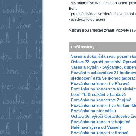
- seznámení se vznikem a obsahem pose
Bohu
- promítání videa, ve kterém hovoří pan
- svědectví o obrácení
Všichni jsou srdečně zváni! Pozvěte i sv
Další novinky:
Vassula dokončila svou pozemsk
Oslava 38. výročí poselství Oprav
Vassula Rydén - Švýcarsko, duben
Pozvání k celosvětové 24 hodinové
sjednocení data Velikonoc (adorac
Pozvánka na koncert v Přerově
Pozvánka na koncert ve Valašském
Letní TLIG setkání v Lančově
Pozvánka na koncert ve Znojmě
Pozvánka na koncert ve Velkém Me
Pozvánka na přednášku
Oslava 36. výročí Opravdového ži
Pozvánka na koncert v Kojetíně
Naléhavá výzva od Vassuly
Pozvánka na koncert v Krnově