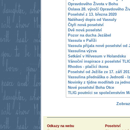
Opravdového Života v Bohu
Oslava 28. výročí Opravdového Ži
Poselství z 13. března 2020
Naléhavý dopis od Vassuly
Čtyři nová poselství
Dvě nová poselství
Pozor na ducha Jezábel
Vassula v Paříži
Vassula přijala nové poselství od 
Vassulina výzva
Setkání v Hilvesum v Holandsku
Vánoční inspirace z poselství TLI
Rhodos - plačící ikona
Poselství od Ježíše ze 17. září 201
Vassulina přednáška o Jednotě - I
Novinky z týdne modliteb za jedn
Nové poselství Boha Otce
TLIG poutníci se společenstvím M
Zobraz
Odkazy na webu
Poselství