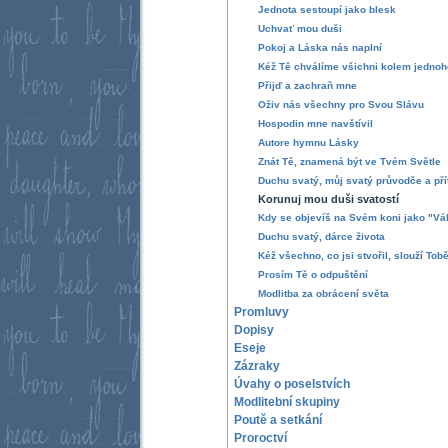
Jednota sestoupí jako blesk
Uchvať mou duši
Pokoj a Láska nás naplní
Kéž Tě chválíme všichni kolem jednoh
Přijď a zachraň mne
Oživ nás všechny pro Svou Slávu
Hospodin mne navštívil
Autore hymnu Lásky
Znát Tě, znamená být ve Tvém Světle
Duchu svatý, můj svatý průvodče a přít
Korunuj mou duši svatostí
Kdy se objevíš na Svém koni jako "Vá
Duchu svatý, dárce života
Kéž všechno, co jsi stvořil, slouží Tobě
Prosím Tě o odpuštění
Modlitba za obrácení světa
Promluvy
Dopisy
Eseje
Zázraky
Úvahy o poselstvích
Modlitební skupiny
Poutě a setkání
Proroctví