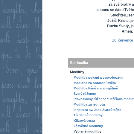
za své bratry a
a stanu se částí Tvéh
Stvořiteli, js
Ježíši Kriste, j
Duchu Svatý, j
Amen.
10. července
Spiritualita
Modlitby
Modlitba pokání a vysvobození
Modlitba za obrácení světa
Modlitba Páně v aramejštině
Svatý růženec
Pravoslavný růženec “Ježíšova modli
Modlitba za jednotu
Inspirace sv. Jana Zlatoústého
Tři denní modlitby
Křižová cesta
Zásvětné modlitby
Vybrané modlitby