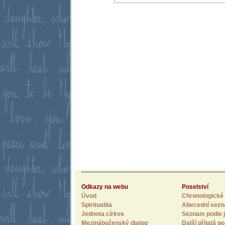
Odkazy na webu
Poselství
Úvod
Chronologické 
Spiritualita
Abecední sez
Jednota církve
Seznam podle j
Mezináboženský dialog
Další přijatá po