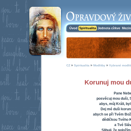
Úvod
Spiritualita
Jednota církve
Mezin
»
»
»
CZ
Spiritualita
Modlitby
Vybrané modlit
Korunuj mou du
Pane Nebe
posvěcuj mou duši, S
abys, můj Králi, by
Dej mé duši korun
abych se při Tvém Bož
dědičkou Tvého K
a Tvé Sláv
Slibuji, že položím