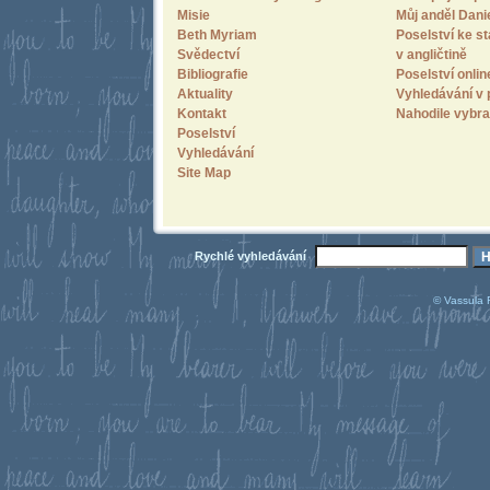
Misie
Můj anděl Dani
Beth Myriam
Poselství ke st
Svědectví
v angličtině
Bibliografie
Poselství onlin
Aktuality
Vyhledávání v 
Kontakt
Nahodile vybra
Poselství
Vyhledávání
Site Map
Rychlé vyhledávání
© Vassula