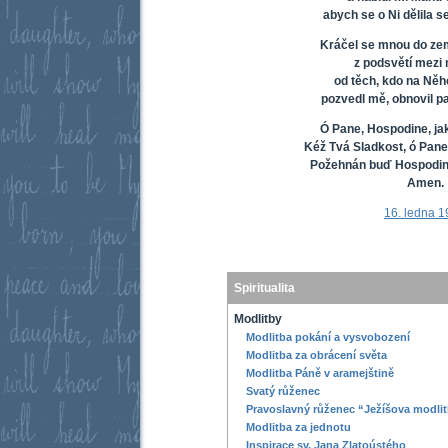
abych se o Ni dělila s
Kráčel se mnou do ze
z podsvětí mezi
od těch, kdo na Něh
pozvedl mě, obnovil 
Ó Pane, Hospodine, ja
Kéž Tvá Sladkost, ó Pane
Požehnán buď Hospodine
Amen.
16. ledna 
Spiritualita
Modlitby
Modlitba pokání a vysvobození
Modlitba za obrácení světa
Modlitba Páně v aramejštině
Svatý růženec
Pravoslavný růženec “Ježíšova modli
Modlitba za jednotu
Inspirace sv. Jana Zlatoústého