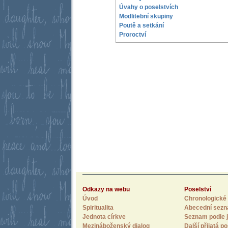
Úvahy o poselstvích
Modlitební skupiny
Poutě a setkání
Proroctví
Odkazy na webu
Poselství
Úvod
Chronologické 
Spiritualita
Abecední sez
Jednota církve
Seznam podle j
Mezináboženský dialog
Další přijatá po