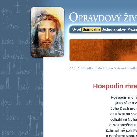
Úvod
Spiritualita
Jednota církve
Mezin
»
»
»
CZ
Spiritualita
Modlitby
Vybrané modlit
Hospodin mne 
Hospodin mě na
jako závan v
Jeho Duch mě 
a ukázal mi Sv
odhalil mi Něh
a Nekonečnou D
Zahrnul mě pak P
a nabídl mi Manu v