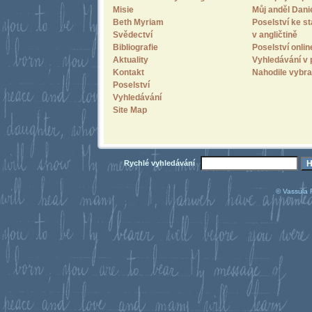
Misie
Můj anděl Dani
Beth Myriam
Poselství ke st
Svědectví
v angličtině
Bibliografie
Poselství onlin
Aktuality
Vyhledávání v 
Kontakt
Nahodile vybra
Poselství
Vyhledávání
Site Map
Rychlé vyhledávání
© Vassula