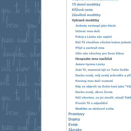
Tři denní modlitby
Křižová cesta
Zásvětné modlitby
Vybrané modlitby
Jednota sestoupí jako blesk
Uchvať mou duši
Pokoj a Láska nás naplní
Kéž Tě chválíme všichni kolem jednoh
Přijď a zachraň mne
Oživ nás všechny pro Svou Slávu
Hospodin mne navštívil
Autore hymnu Lásky
Znát Tě, znamená být ve Tvém Světle
Duchu svatý, můj svatý průvodče a přít
Korunuj mou duši svatostí
Kdy se objevíš na Svém koni jako "Vá
Duchu svatý, dárce života
Kéž všechno, co jsi stvořil, slouží Tobě
Prosím Tě o odpuštění
Modlitba za obrácení světa
Promluvy
Dopisy
Eseje
Zázraky