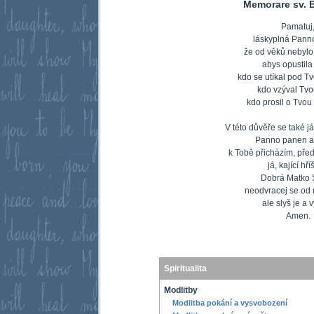
Memorare sv. 
Pamatuj
láskyplná Pann
že od věků nebylo
abys opustila
kdo se utíkal pod T
kdo vzýval Tv
kdo prosil o Tvou
V této důvěře se také j
Panno panen a
k Tobě přicházím, před
já, kající hří
Dobrá Matko 
neodvracej se od 
ale slyš je a v
Amen.
Spiritualita
Modlitby
Modlitba pokání a vysvobození