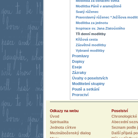
Modlitba za obrácení světa
Modlitba Páně v aramejštině
Svatý růženec
Pravoslavný růženec “Ježíšova modli
Modlitba za jednotu
Inspirace sv. Jana Zlatoústého
Tři denní modlitby
Křižová cesta
Zásvětné modlitby
Vybrané modlitby
Promluvy
Dopisy
Eseje
Zázraky
Úvahy o poselstvích
Modlitební skupiny
Poutě a setkání
Proroctví
Odkazy na webu
Poselství
Úvod
Chronologické 
Spiritualita
Abecední sez
Jednota církve
Seznam podle j
Mezináboženský dialog
Další přijatá po