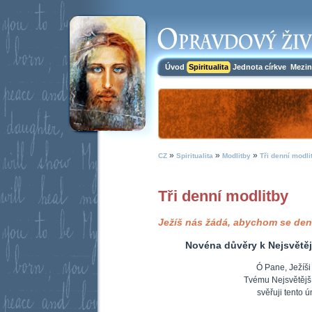
Úvod
Spiritualita
Jednota církve
Mezin
»
»
»
CZ
Spiritualita
Modlitby
Tři denní modli
Tři denní modlitby
Ježíš nás žádá, abychom se denn
Novéna důvěry k Nejsvětěj
Ó Pane, Ježíši 
Tvému Nejsvětějš
svěřuji tento úm