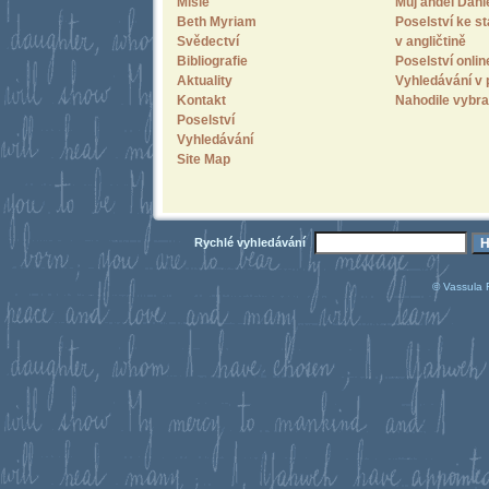
Misie
Můj anděl Dani
Beth Myriam
Poselství ke st
Svědectví
v angličtině
Bibliografie
Poselství onlin
Aktuality
Vyhledávání v 
Kontakt
Nahodile vybra
Poselství
Vyhledávání
Site Map
Rychlé vyhledávání
© Vassula