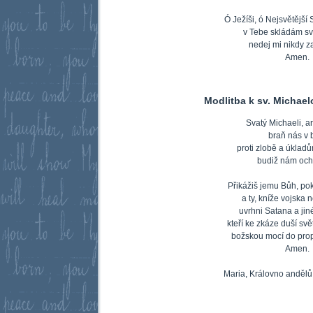
Ó Ježíši, ó Nejsvětější
v Tebe skládám sv
nedej mi nikdy z
Amen.
Modlitba k sv. Michael
Svatý Michaeli, a
braň nás v b
proti zlobě a úkla
budiž nám och
Přikážiš jemu Bůh, po
a ty, kníže vojska
uvrhni Satana a jin
kteří ke zkáze duší sv
božskou mocí do prop
Amen.
Maria, Královno andělů,