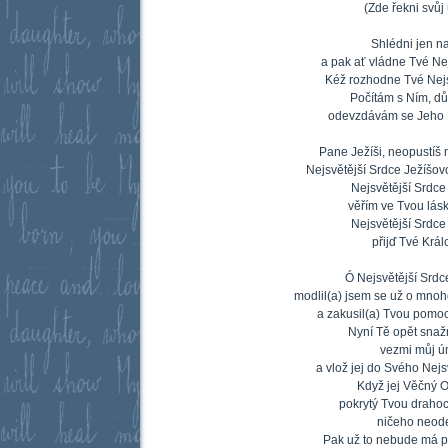
(Zde řekni svůj
Shlédni jen n
a pak ať vládne Tvé Nej
Kéž rozhodne Tvé Nejs
Počítám s Ním, dů
odevzdávám se Jeho M
Pane Ježíši, neopustíš 
Nejsvětější Srdce Ježíšovo
Nejsvětější Srdce
věřím ve Tvou lás
Nejsvětější Srdce
přijď Tvé Králo
Ó Nejsvětější Srdc
modlil(a) jsem se už o mnoh
a zakusil(a) Tvou pomoc,
Nyní Tě opět snaž
vezmi můj ú
a vlož jej do Svého Nejs
Když jej Věčný O
pokrytý Tvou drahoc
ničeho neod
Pak už to nebude má pr