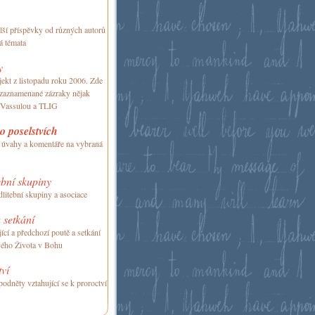
alší příspěvky od různých autorů
á témata
y
ekt z listopadu roku 2006. Zde
 zaznamenané zázraky nějak
 Vassulou a TLIG
o poselstvích
 úvahy a komentáře na vybraná
bní skupiny
itební skupiny a asociace
 setkání
ící a předchozí poutě a setkání
ého Života v Bohu
ví
podněty vztahující se k proroctví