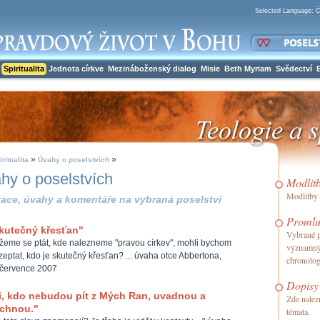
Spiritualita
Jednota církve
Mezináboženský dialog
Misie
Beth Myriam
Svědectví
»
»
iritualita
Úvahy o poselstvích
hy o poselstvích
Modlit
Modlitby 
ace, úvahy a komentáře na vybraná poselství
Promlu
kutečný křesťan"
Vybrané p
eme se ptát, kde nalezneme "pravou církev", mohli bychom
významný
zeptat, kdo je skutečný křesťan? ... úvaha otce Abbertona,
chronolog
.července 2007
Dopisy
i, kdo nebudou pít z Mých Ran, uvadnou a
Zde nalez
chnou."
témata.