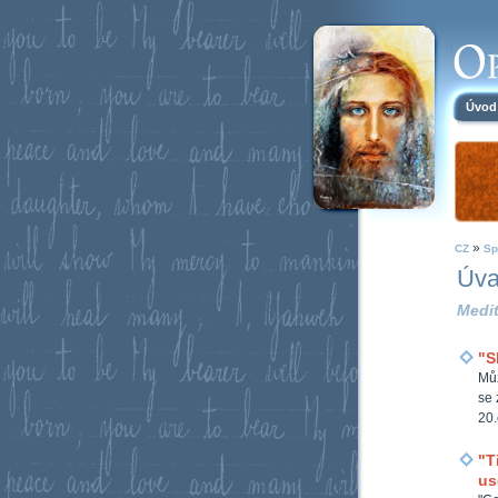
Úvod
»
CZ
Sp
Úva
Medit
"S
Můž
se 
20
"T
us