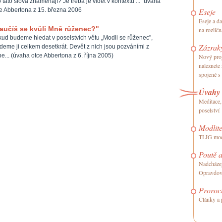
 tato slova znamenají? Je třeba je vidět v kontextu ..." úvaha
e Abbertona z 15. března 2006
Eseje
Eseje a d
aučíš se kvůli Mně růženec?"
na rozličn
ud budeme hledat v poselstvích větu „Modli se růženec",
Zázrak
deme ji celkem desetkrát. Devět z nich jsou pozváními z
e... (úvaha otce Abbertona z 6. října 2005)
Nový proj
naleznete
spojené s
Úvahy 
Meditace,
poselství
Modlite
TLIG modl
Poutě a
Nadcházej
Opravdov
Proroct
Články a 