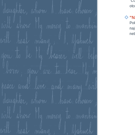
"Co
otc
"N
Pok
naj
neb