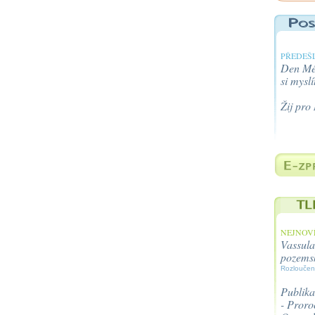
PŘEDEŠL
Den Méh
si myslí
Žij pro
NEJNOVĚ
Vassula
pozems
Rozloučen
Publika
- Proroc