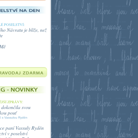
É POSELSTVÍ:
o Návratu je blíže, než
te
 Mě
JŠÍ ZPRÁVY:
 dokončila svou
kou pouť
í s Vassulou Rydén
ce paní Vassuly Rydén
tví v poselství