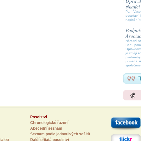
Opravdo
týkajíc
Paní Vassu
poselství, 
naplnění t
Podpořt
Asocia
Národní A
Bohu pomáh
Opravdové
je chtějí k
přednášky,
pomáhá šíř
společenst
Poselství
Chronologické řazení
Abecední seznam
Seznam podle jednotlivých sešitů
ialog
Další přijatá poselství