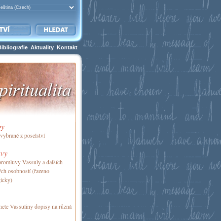
Bibliografie
Aktuality
Kontakt
by
vybrané z poselství
vy
romluvy Vassuly a dalších
ch osobností (řazeno
icky)
nete Vassuliny dopisy na různá