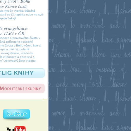
vý život v Bohu
í se Konce časů
la Rydén vybrala důležitá
která se již naplnila nebo na své
eprve čekají.
e evangelizace -
ce TLIG v ČR
sociace Opravdového Života v
á zpřístupnit poselství
ho života v Bohu všem, kdo si
oupit a přečíst, pořádá
 evangelizace, svědectví,
it informace o poselství a
ví Opravdový život v Bohu