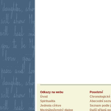
Odkazy na webu
Poselství
Úvod
Chronologické 
Spiritualita
Abecední sez
Jednota církve
Seznam podle j
Mezináboženský dialog
Další přijatá po