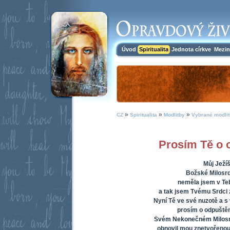
Úvod
Spiritualita
Jednota církve
Mezin
»
»
»
CZ
Spiritualita
Modlitby
Vybrané modlit
Prosím Tě o 
Můj Ježíš
Božské Milosrd
neměla jsem v Te
a tak jsem Tvému Srdci 
Nyní Tě ve své nuzotě a 
prosím o odpuštěn
Svém Nekonečném Milosrd
obnovil mou znetvořenou