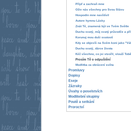
Přijď a zachraň mne
Oživ nás všechny pro Svou Slávu
Hospodin mne navštívil
Autore hymnu Lásky
Znát Tě, znamená být ve Tvém Světle
Duchu svatý, můj svatý průvodče a přít
Korunuj mou duši svatostí
Kdy se objevíš na Svém koni jako "Vá
Duchu svatý, dárce života
Kéž všechno, co jsi stvořil, slouží Tobě
Prosím Tě o odpuštění
Modlitba za obrácení světa
Promluvy
Dopisy
Eseje
Zázraky
Úvahy o poselstvích
Modlitební skupiny
Poutě a setkání
Proroctví