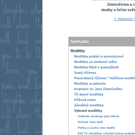
Znetvořenou a 
skutky a řečmi svět
2. listopadu
Spiritualita
Modlitby
Modlitba pokání a vysvobození
Modlitba za obrácení světa
Modlitba Páně v aramejštině
Svatý růženec
Pravoslavný růženec “Ježíšova modli
Modlitba za jednotu
Inspirace sv. Jana Zlatoústého
Tři denní modlitby
Křižová cesta
Zásvětné modlitby
Vybrané modlitby
Jednota sestoupí jako blesk
Uchvať mou duši
Pokoj a Láska nás naplní
Kéž Tě chválíme všichni kolem jednoh