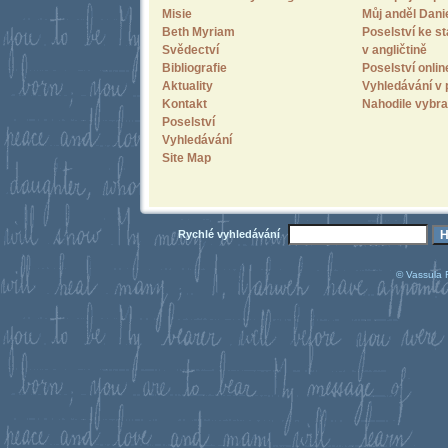
Misie
Můj anděl Dani
Beth Myriam
Poselství ke st
Svědectví
v angličtině
Bibliografie
Poselství onlin
Aktuality
Vyhledávání v 
Kontakt
Nahodile vybra
Poselství
Vyhledávání
Site Map
Rychlé vyhledávání
© Vassula