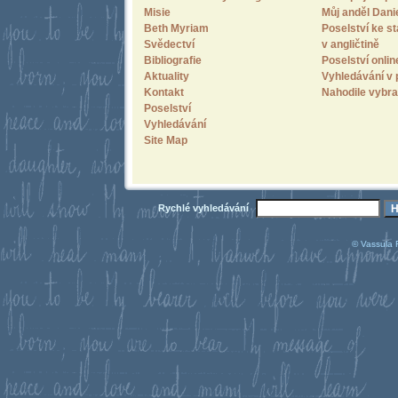
Misie
Můj anděl Dani
Beth Myriam
Poselství ke st
Svědectví
v angličtině
Bibliografie
Poselství onlin
Aktuality
Vyhledávání v 
Kontakt
Nahodile vybra
Poselství
Vyhledávání
Site Map
Rychlé vyhledávání
© Vassula