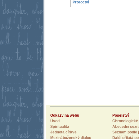
Proroctví
Odkazy na webu
Poselství
Úvod
Chronologické 
Spiritualita
Abecední sez
Jednota církve
Seznam podle j
Mezináboženský dialog
Další přijatá po