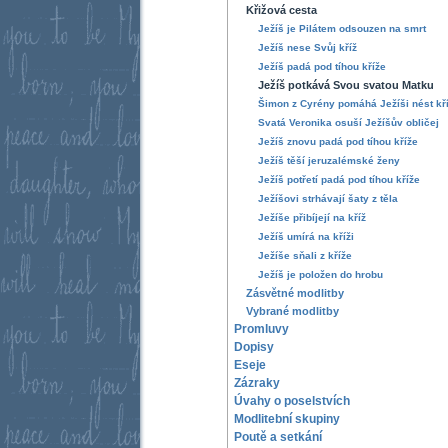
Křižová cesta
Ježíš je Pilátem odsouzen na smrt
Ježíš nese Svůj kříž
Ježíš padá pod tíhou kříže
Ježíš potkává Svou svatou Matku
Šimon z Cyrény pomáhá Ježíši nést kř
Svatá Veronika osuší Ježíšův obličej
Ježíš znovu padá pod tíhou kříže
Ježíš těší jeruzalémské ženy
Ježíš potřetí padá pod tíhou kříže
Ježíšovi strhávají šaty z těla
Ježíše přibíjejí na kříž
Ježíš umírá na kříži
Ježíše sňali z kříže
Ježíš je položen do hrobu
Zásvětné modlitby
Vybrané modlitby
Promluvy
Dopisy
Eseje
Zázraky
Úvahy o poselstvích
Modlitební skupiny
Poutě a setkání