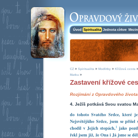
Úvod
Spiritualita
Jednota církve
Mezin
»
»
»
CZ
Spiritualita
Modlitby
Křižová cesta
»
Matku
Zastavení křížové ces
Rozjímání
z Opravdového života
4. Ježíš potkává Svou svatou M
do tohoto Svatého Srdce, které 
Nejsvětějšího Srdce, jsem se přiše
1
chodil v Jejích stopách,
jako pozd
řekl jsem již, že Ona i Já jsme se děl