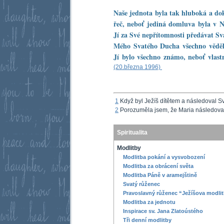
Naše jednota byla tak hluboká a dok
řeč, neboť jediná domluva byla v N
Jí za Své nepřítomnosti předávat Svá
Mého Svatého Ducha všechno věděl
Jí bylo všechno známo, neboť vlastn
(20.března 1996)
1
Když byl Ježíš dítětem a následoval S
2
Porozuměla jsem, že Maria následoval
Spiritualita
Modlitby
Modlitba pokání a vysvobození
Modlitba za obrácení světa
Modlitba Páně v aramejštině
Svatý růženec
Pravoslavný růženec “Ježíšova modli
Modlitba za jednotu
Inspirace sv. Jana Zlatoústého
Tři denní modlitby