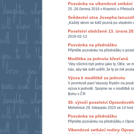
Pozvánka na víkendové setkání
25.-26.června 2016 v Krasnici u Přelouč
Svědectví otce Josepha Ianuzzi
„Každý strom se totiž pozná po vlastním o
Poselství obdržené 13. února 20
2016-02-13
Pozvánka na přednášku
Přijměte pozvánku na přednášku o posel
Modlitba za jednotu křesťanů
"Aby všichni byli jedno jako ty, Otče, ve m
nás, aby tak svět uvěřil, že ty jsi mě posl
Výzva k modlitbě za jednotu
V promluvě paní Vassuly Rydén na pouti
výzva k jednotě. Spojme se v modlitbě z
Bohu v ČR
30. výročí poselství Opravdové
Mohelnice 29. listopadu 2015 ve 14 hod 
Pozvánka na přednášku
Přijměte pozvánku na přednášku o Opra
Víkendové setkání rodiny Opra