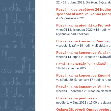
22. - 23. dubna 2023, Dietikon, Švýcarsk
Pozvání k celosvětové 24 hodinov
sjednocení data Velikonoc (ador
4. - 5. prosince 2022
Pozvánka na přednášku Proroct
v neděli 13. listopadu 2022 v 15 hodin v
Rychnově nad Kněžnou
Pozvánka na koncert v Přerově
v sobotu 3. září v 18 hodin v Městském p
Pozvánka na koncert ve Valašsk
v neděli 14. srpna v 19 hodin na Nádvoří 
Letní TLIG setkání v Lančově
18.-24. července 2022
Pozvánka na koncert ve Znojmě
ve středu 20. července v 17 hodin u rotu
Pozvánka na koncert ve Velkém 
v neděli 3. července v 18 hod na Náměst
Pozvánka na přednášku
neděle 1. května 2022 v 15:00 v restaur
Oslava 36. výročí Opravdového 