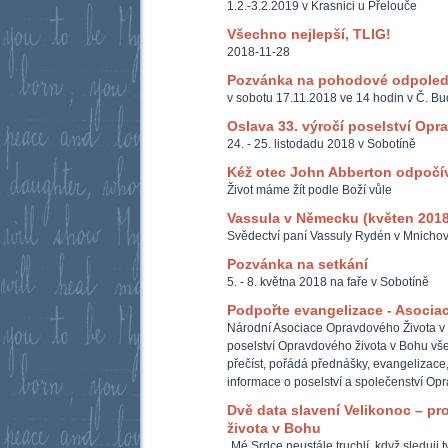
1.2.-3.2.2019 v Krasnici u Přelouče
Všechno nejlepší, TLIG!
2018-11-28
Pozvánka na pohodové odpole
v sobotu 17.11.2018 ve 14 hodin v Č. Bu
Oslava 33. výročí poselství Opr
24. - 25. listodadu 2018 v Sobotíně
Kéž otec John Abberton odpočív
Život máme žít podle Boží vůle
Vassula v Německu (květen 2018
Svědectví paní Vassuly Rydén v Mnichov
Pozvánka na setkání
5. - 8. května 2018 na faře v Sobotíně
Podpořte evangelizace - Asocia
Národní Asociace Opravdového Života v
poselství Opravdového života v Bohu všem
přečíst, pořádá přednášky, evangelizace,
informace o poselství a společenství Op
Dvě data slavení Velikonoc – p
života v Bohu
„Mé Srdce neustále truchlí, když sleduji 