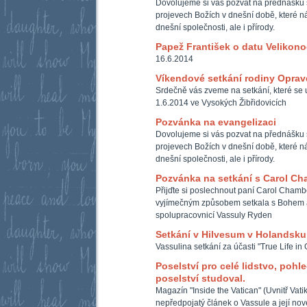
Dovolujeme si vás pozvat na přednášku 
projevech Božích v dnešní době, které ná
dnešní společnosti, ale i přírody.
Papež František o datu Velikono
16.6.2014
Víkendové setkání rodiny Opra
Srdečně vás zveme na setkání, které se u
1.6.2014 ve Vysokých Žibřidovicích
Pozvánka na evangelizaci
Dovolujeme si vás pozvat na přednášku 
projevech Božích v dnešní době, které ná
dnešní společnosti, ale i přírody.
Pozvánka na setkání s Carol Ch
Přijďte si poslechnout paní Carol Chambe
vyjímečným způsobem setkala s Bohem a
spolupracovnicí Vassuly Ryden
Setkání v Hilvesum v Holandsku
Vassulina setkání za účasti "True Life in
Poselství pro celé lidstvo, pohle
poselství studoval.
Magazín "Inside the Vatican" (Uvnitř Vati
nepředpojatý článek o Vassule a její nové