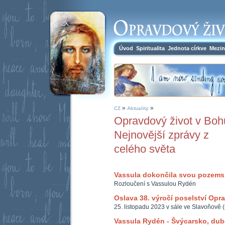
Úvod
Spiritualita
Jednota církve
Mezin
»
»
CZ
Aktuality
Opravdový život v Boh
Nejnovější zprávy z
celého světa
Vassula dokončila svou pozem
Rozloučení s Vassulou Rydén
Oslava 38. výročí poselství Opr
25. listopadu 2023 v sále ve Slavoňově 
Vassula Rydén - Švýcarsko, du