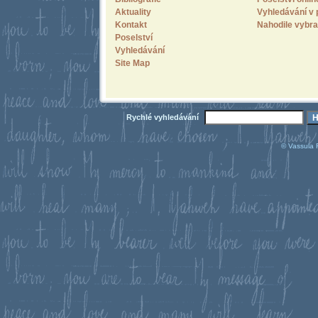
Aktuality
Vyhledávání v 
Kontakt
Nahodile vybra
Poselství
Vyhledávání
Site Map
Rychlé vyhledávání
© Vassula