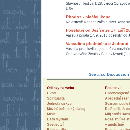
Slavnostní festival k 28. výročí Opravdo
USA ...
Rhodos - plačící ikona
Na ostrově Rhodos začala slzet ikona sv
Poselství od Ježíše ze 17. září 2
Vassula přijala 17. 9. 2013 poselství od J
Vassulina přednáška o Jednotě -
Vassula promluvila o jednotě na meziná
Opravdového Života v Bohu v Izraeli (Je
See also Discussion F
Odkazy na webu
Poselství
Úvod
Chronologické 
Spiritualita
Abecední sez
Jednota církve
Seznam podle j
Mezináboženský dialog
Další přijatá po
Misie
Můj anděl Dani
Beth Myriam
Poselství ke st
Svědectví
v angličtině
Bibliografie
Poselství onlin