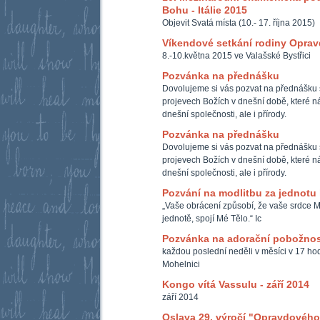
Bohu - Itálie 2015
Objevit Svatá místa (10.- 17. října 2015)
Víkendové setkání rodiny Opra
8.-10.května 2015 ve Valašské Bystřici
Pozvánka na přednášku
Dovolujeme si vás pozvat na přednášku 
projevech Božích v dnešní době, které ná
dnešní společnosti, ale i přírody.
Pozvánka na přednášku
Dovolujeme si vás pozvat na přednášku 
projevech Božích v dnešní době, které ná
dnešní společnosti, ale i přírody.
Pozvání na modlitbu za jednotu
„Vaše obrácení způsobí, že vaše srdce M
jednotě, spojí Mé Tělo.“ Ic
Pozvánka na adorační pobožnos
každou poslední neděli v měsíci v 17 hod
Mohelnici
Kongo vítá Vassulu - září 2014
září 2014
Oslava 29. výročí "Opravdového