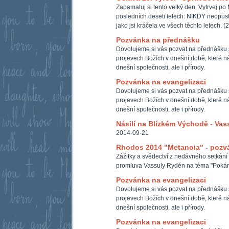
Zapamatuj si tento velký den. Vytrvej po 
posledních deseti letech: NIKDY neopus
jako jsi kráčela ve všech těchto letech. (
Pozvánka na přednášku
Dovolujeme si vás pozvat na přednášku 
projevech Božích v dnešní době, které ná
dnešní společnosti, ale i přírody.
Pozvánka na evangelizaci
Dovolujeme si vás pozvat na přednášku 
projevech Božích v dnešní době, které ná
dnešní společnosti, ale i přírody.
Násilí na Blízkém Východě - Vas
2014-09-21
Rhodos 2014 "Metanoia" - pozvá
Zážitky a svědectví z nedávného setkán
promluva Vassuly Rydén na téma "Pokán
Pozvánka na evangelizaci
Dovolujeme si vás pozvat na přednášku 
projevech Božích v dnešní době, které ná
dnešní společnosti, ale i přírody.
Pozvánka na evangelizaci