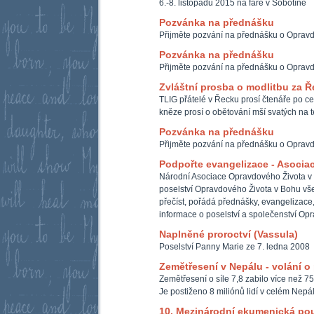
6.-8. listopadu 2015 na faře v Sobotíně
Pozvánka na přednášku
Přijměte pozvání na přednášku o Oprav
Pozvánka na přednášku
Přijměte pozvání na přednášku o Oprav
Zvláštní prosba o modlitbu za 
TLIG přátelé v Řecku prosí čtenáře po ce
kněze prosí o obětování mší svatých na t
Pozvánka na přednášku
Přijměte pozvání na přednášku o Oprav
Podpořte evangelizace - Asocia
Národní Asociace Opravdového Života v
poselství Opravdového Života v Bohu všem
přečíst, pořádá přednášky, evangelizace,
informace o poselství a společenství Op
Naplněné proroctví (Vassula)
Poselství Panny Marie ze 7. ledna 2008
Zemětřesení v Nepálu - volání 
Zemětřesení o síle 7,8 zabilo více než 75
Je postiženo 8 miliónů lidí v celém Nepá
10. Mezinárodní ekumenická po