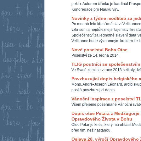
peklo. Autorem článku je kardinál Prospe
Kongregace pro Nauku víry.
Novinky z týdne modliteb za je
Po mnohá léta křesťané slaví Velikonoce 
vzkříšení a nejdůležitější tajemství křesť
Společenství za jednotné slavení data Ve
Velikonoc bude významným krokem ke k
Nové poselství Boha Otce
Poselství ze 14. ledna 2014
TLIG poutníci se společenstvím
Ve Svaté zemi se v roce 2013 setkaly d
Povzbuzující dopis belgického 
Mons. André-Joseph Léonard, arcibiskup 
posílá povzbuzující dopis
Vánoční inspirace z poselství T
Všem přejeme požehnané Vánoční svátky
Dopis otce Petara z Medžugorje 
Opravdového Života v Bohu
Otec Petar je kněz, který má ohlásit Med
před tím, než nastanou.
Oslava 28. výročí Opravdového 