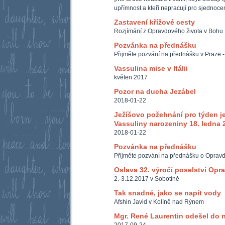
upřímnost a kteří nepracují pro sjednoc
Zastavení křížové cesty
Rozjímání z Opravdového života v Bohu
Pozvánka na přednášku
Přijměte pozvání na přednášku v Praze -
Vassulina mise v Itálii
květen 2017
Pozor na ducha Jezábel
2018-01-22
Ježíšovo požehnání pro týden je
Vassuliny narozeniny 18. ledna 
2018-01-22
Pozvánka na přednášku
Přijměte pozvání na přednášku o Oprav
Oslava 32. výročí poselství Opr
2.-3.12.2017 v Sobotíně
Tak snadné, jako se napít vody
Afshin Javid v Kolíně nad Rýnem
Mgr. René Laurentin odešel do 