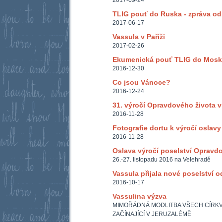
2017-09-24
TLIG pouť do Ruska - zpráva od
2017-06-17
Vassula v Paříži
2017-02-26
Ekumenická pouť TLIG do Mosk
2016-12-30
Co jsou Vánoce?
2016-12-24
31. výročí Opravdového života 
2016-11-28
Fotografie dortu k výročí oslav
2016-11-28
Oslava výročí poselství Opravd
26.-27. listopadu 2016 na Velehradě
Vassula přijala nové poselství o
2016-10-17
Vassulina výzva
MIMOŘÁDNÁ MODLITBA VŠECH CÍRKVÍ 
ZAČÍNAJÍCÍ V JERUZALÉMĚ