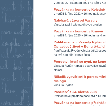
v sobotu 27. listopadu 2021 na faře v Ko
Pozvánka na koncert v Kojetíně
v neděli 3. října 2021 v 16 hod na Masar
Naléhavá výzva od Vassuly
Vassula zasílá tuto naléhavou prosbu
Pozvánka na koncert v Krnově
v neděli 4. října 2020 v 16 hodin na Hla
Publikace paní Vassuly Rydén - 
Opravdový život v Bohu týkajíc
Paní Vassula Rydén vybrala důležitá posel
na své naplnění teprve čekají.
Proroctví, která se nyní, na konc
Vassula Rydén napsala dva velice závažné
situaci.
Několik vysvětlení k porozumě
dialogu
Vassula Rydén
Poselství z 13. března 2020
Překlad nově přijatého poselství z 13. b
Pozvánka na koncert s přednáš