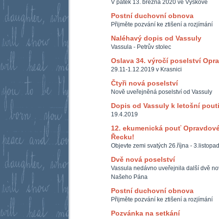
V pátek 13. března 2020 ve Vyškově
Postní duchovní obnova
Přijměte pozvání ke ztišení a rozjímání
Naléhavý dopis od Vassuly
Vassula - Petrův stolec
Oslava 34. výročí poselství Opr
29.11-1.12.2019 v Krasnici
Čtyři nová poselství
Nově uveřejněná poselství od Vassuly
Dopis od Vassuly k letošní pout
19.4.2019
12. ekumenická pouť Opravdové
Řecku!
Objevte zemi svatých 26.října - 3.listop
Dvě nová poselství
Vassula nedávno uveřejnila další dvě nová
Našeho Pána
Postní duchovní obnova
Přijměte pozvání ke ztišení a rozjímání
Pozvánka na setkání