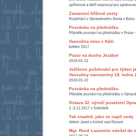
upřímnost a kteří nepracují pro sjednoc
Zastavení křížové cesty
Rozjímání z Opravdového života v Bohu
Pozvánka na přednášku
Přijměte pozvání na přednášku v Praze -
Vassulina mise v Itálii
květen 2017
Pozor na ducha Jezábel
2018-01-22
Ježíšovo požehnání pro týden je
Vassuliny narozeniny 18. ledna 
2018-01-22
Pozvánka na přednášku
Přijměte pozvání na přednášku o Oprav
Oslava 32. výročí poselství Opr
2.-3.12.2017 v Sobotíně
Tak snadné, jako se napít vody
Afshin Javid v Kolíně nad Rýnem
Mgr. René Laurentin odešel do 