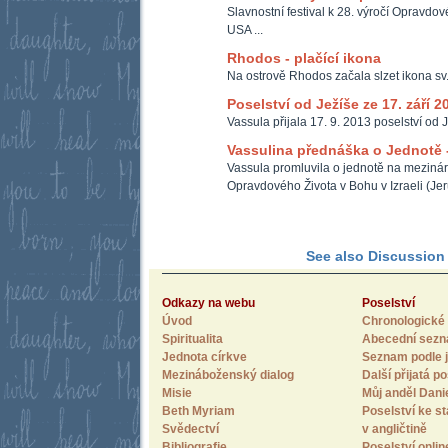
Slavnostní festival k 28. výročí Opravdo
USA ...
Rhodos - plačící ikona
Na ostrově Rhodos začala slzet ikona sv
Poselství od Ježíše ze 17. září 2
Vassula přijala 17. 9. 2013 poselství od J
Vassulina přednáška o Jednotě -
Vassula promluvila o jednotě na meziná
Opravdového Života v Bohu v Izraeli (Je
See also Discussion F
Odkazy na webu
Poselství
Úvod
Chronologické 
Spiritualita
Abecední sez
Jednota církve
Seznam podle j
Mezináboženský dialog
Další přijatá po
Misie
Můj anděl Dani
Beth Myriam
Poselství ke st
Svědectví
v angličtině
Bibliografie
Poselství onlin