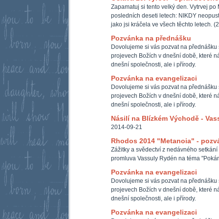
Zapamatuj si tento velký den. Vytrvej po 
posledních deseti letech: NIKDY neopus
jako jsi kráčela ve všech těchto letech. (
Pozvánka na přednášku
Dovolujeme si vás pozvat na přednášku 
projevech Božích v dnešní době, které ná
dnešní společnosti, ale i přírody.
Pozvánka na evangelizaci
Dovolujeme si vás pozvat na přednášku 
projevech Božích v dnešní době, které ná
dnešní společnosti, ale i přírody.
Násilí na Blízkém Východě - Vas
2014-09-21
Rhodos 2014 "Metanoia" - pozvá
Zážitky a svědectví z nedávného setkán
promluva Vassuly Rydén na téma "Pokán
Pozvánka na evangelizaci
Dovolujeme si vás pozvat na přednášku 
projevech Božích v dnešní době, které ná
dnešní společnosti, ale i přírody.
Pozvánka na evangelizaci