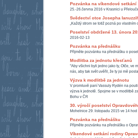
Pozvánka na víkendové setkání
25.-26.června 2016 v Krasnici u Přelouč
Svědectví otce Josepha Ianuzzi
„Každý strom se totiž pozná po vlastním o
Poselství obdržené 13. února 20
2016-02-13
Pozvánka na přednášku
Přijměte pozvánku na přednášku o posel
Modlitba za jednotu křesťanů
"Aby všichni byli jedno jako ty, Otče, ve m
nás, aby tak svět uvěřil, že ty jsi mě posl
Výzva k modlitbě za jednotu
V promluvě paní Vassuly Rydén na pouti
výzva k jednotě. Spojme se v modlitbě z
Bohu v ČR
30. výročí poselství Opravdové
Mohelnice 29. listopadu 2015 ve 14 hod 
Pozvánka na přednášku
Přijměte pozvánku na přednášku o Opra
Víkendové setkání rodiny Opra