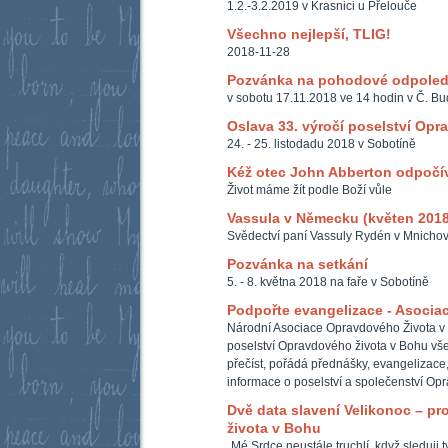
1.2.-3.2.2019 v Krasnici u Přelouče
Všechno nejlepší, TLIG!
2018-11-28
Pozvánka na pohodové odpole
v sobotu 17.11.2018 ve 14 hodin v Č. Bu
Oslava 33. výročí poselství Opr
24. - 25. listodadu 2018 v Sobotíně
Kéž otec John Abberton odpočív
Život máme žít podle Boží vůle
Vassula v Německu (květen 2018
Svědectví paní Vassuly Rydén v Mnichov
Pozvánka na setkání
5. - 8. května 2018 na faře v Sobotíně
Podpořte evangelizace - Asocia
Národní Asociace Opravdového Života v
poselství Opravdového života v Bohu všem
přečíst, pořádá přednášky, evangelizace,
informace o poselství a společenství Op
Dvě data slavení Velikonoc – p
života v Bohu
„Mé Srdce neustále truchlí, když sleduji 