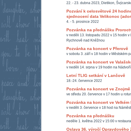
22. - 23. dubna 2023, Dietikon, Švýcarsk
Pozvání k celosvětové 24 hodinov
sjednocení data Velikonoc (ador
4. - 5. prosince 2022
Pozvánka na přednášku Proroct
v neděli 13. listopadu 2022 v 15 hodin v
Rychnově nad Kněžnou
Pozvánka na koncert v Přerově
v sobotu 3. září v 18 hodin v Městském p
Pozvánka na koncert ve Valašsk
v neděli 14. srpna v 19 hodin na Nádvoří 
Letní TLIG setkání v Lančově
18.-24. července 2022
Pozvánka na koncert ve Znojmě
ve středu 20. července v 17 hodin u rotu
Pozvánka na koncert ve Velkém 
v neděli 3. července v 18 hod na Náměst
Pozvánka na přednášku
neděle 1. května 2022 v 15:00 v restaur
Oslava 36. výročí Opravdového 