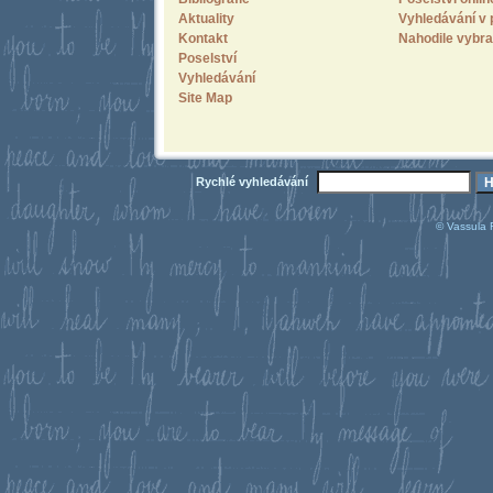
Aktuality
Vyhledávání v 
Kontakt
Nahodile vybra
Poselství
Vyhledávání
Site Map
Rychlé vyhledávání
© Vassula