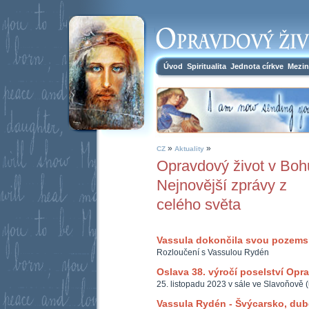
Úvod
Spiritualita
Jednota církve
Mezin
»
»
CZ
Aktuality
Opravdový život v Boh
Nejnovější zprávy z
celého světa
Vassula dokončila svou pozem
Rozloučení s Vassulou Rydén
Oslava 38. výročí poselství Opr
25. listopadu 2023 v sále ve Slavoňově 
Vassula Rydén - Švýcarsko, du