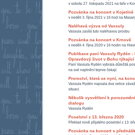
v sobotu 27. listopadu 2021 na faře v Ko
Pozvánka na koncert v Kojetíně
v neděli 3. října 2021 v 16 hod na Masar
Naléhavá výzva od Vassuly
Vassula zasílá tuto naléhavou prosbu
Pozvánka na koncert v Krnově
v neděli 4. října 2020 v 16 hodin na Hla
Publikace paní Vassuly Rydén - 
Opravdový život v Bohu týkajíc
Paní Vassula Rydén vybrala důležitá posel
na své naplnění teprve čekají.
Proroctví, která se nyní, na konc
Vassula Rydén napsala dva velice závažné
situaci.
Několik vysvětlení k porozumě
dialogu
Vassula Rydén
Poselství z 13. března 2020
Překlad nově přijatého poselství z 13. b
Pozvánka na koncert s přednáš