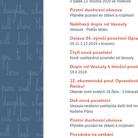
V pátek 13. března 2020 ve Vyškově
Postní duchovní obnova
Přijměte pozvání ke ztišení a rozjímání
Naléhavý dopis od Vassuly
Vassula - Petrův stolec
Oslava 34. výročí poselství Opr
29.11-1.12.2019 v Krasnici
Čtyři nová poselství
Nově uveřejněná poselství od Vassuly
Dopis od Vassuly k letošní pout
19.4.2019
12. ekumenická pouť Opravdové
Řecku!
Objevte zemi svatých 26.října - 3.listop
Dvě nová poselství
Vassula nedávno uveřejnila další dvě nová
Našeho Pána
Postní duchovní obnova
Přijměte pozvání ke ztišení a rozjímání
Pozvánka na setkání