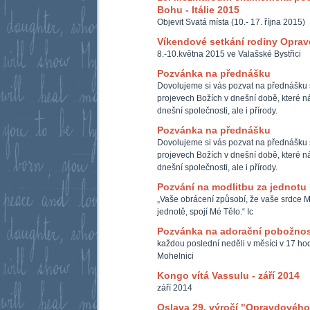
Bohu - Itálie 2015
Objevit Svatá místa (10.- 17. října 2015)
Víkendové setkání rodiny Opra
8.-10.května 2015 ve Valašské Bystřici
Pozvánka na přednášku
Dovolujeme si vás pozvat na přednášku 
projevech Božích v dnešní době, které ná
dnešní společnosti, ale i přírody.
Pozvánka na přednášku
Dovolujeme si vás pozvat na přednášku 
projevech Božích v dnešní době, které ná
dnešní společnosti, ale i přírody.
Pozvání na modlitbu za jednotu
„Vaše obrácení způsobí, že vaše srdce M
jednotě, spojí Mé Tělo.“ Ic
Pozvánka na adorační pobožnos
každou poslední neděli v měsíci v 17 hod
Mohelnici
Kongo vítá Vassulu - září 2014
září 2014
Oslava 29. výročí "Opravdového