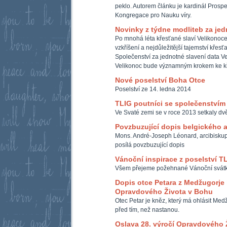
peklo. Autorem článku je kardinál Prospe
Kongregace pro Nauku víry.
Novinky z týdne modliteb za je
Po mnohá léta křesťané slaví Velikonoce 
vzkříšení a nejdůležitější tajemství křesť
Společenství za jednotné slavení data Ve
Velikonoc bude významným krokem ke k
Nové poselství Boha Otce
Poselství ze 14. ledna 2014
TLIG poutníci se společenstvím
Ve Svaté zemi se v roce 2013 setkaly d
Povzbuzující dopis belgického 
Mons. André-Joseph Léonard, arcibiskup 
posílá povzbuzující dopis
Vánoční inspirace z poselství T
Všem přejeme požehnané Vánoční svátky
Dopis otce Petara z Medžugorje 
Opravdového Života v Bohu
Otec Petar je kněz, který má ohlásit Med
před tím, než nastanou.
Oslava 28. výročí Opravdového 