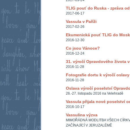
2017-09-24
TLIG pouť do Ruska - zpráva od
2017-06-17
Vassula v Paříži
2017-02-26
Ekumenická pouť TLIG do Mosk
2016-12-30
Co jsou Vánoce?
2016-12-24
31. výročí Opravdového života 
2016-11-28
Fotografie dortu k výročí oslav
2016-11-28
Oslava výročí poselství Opravd
26.-27. listopadu 2016 na Velehradě
Vassula přijala nové poselství o
2016-10-17
Vassulina výzva
MIMOŘÁDNÁ MODLITBA VŠECH CÍRKVÍ 
ZAČÍNAJÍCÍ V JERUZALÉMĚ