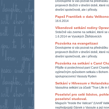
Dovolujeme si vás pozvat na přednášku 
projevech Božích v dnešní době, které ná
dnešní společnosti, ale i přírody.
Papež František o datu Velikono
16.6.2014
Víkendové setkání rodiny Opra
Srdečně vás zveme na setkání, které se u
1.6.2014 ve Vysokých Žibřidovicích
Pozvánka na evangelizaci
Dovolujeme si vás pozvat na přednášku 
projevech Božích v dnešní době, které ná
dnešní společnosti, ale i přírody.
Pozvánka na setkání s Carol Ch
Přijďte si poslechnout paní Carol Chambe
vyjímečným způsobem setkala s Bohem a
spolupracovnicí Vassuly Ryden
Setkání v Hilvesum v Holandsku
Vassulina setkání za účasti "True Life in
Poselství pro celé lidstvo, pohle
poselství studoval.
Magazín "Inside the Vatican" (Uvnitř Vati
nepředpojatý článek o Vassule a její nové