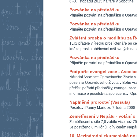
6.-8. listopadu 2015 na faře v Sobotíně
Pozvánka na přednášku
Přijměte pozvání na přednášku o Oprav
Pozvánka na přednášku
Přijměte pozvání na přednášku o Oprav
Zvláštní prosba o modlitbu za 
TLIG přátelé v Řecku prosí čtenáře po ce
kněze prosí o obětování mší svatých na t
Pozvánka na přednášku
Přijměte pozvání na přednášku o Oprav
Podpořte evangelizace - Asocia
Národní Asociace Opravdového Života v
poselství Opravdového Života v Bohu všem
přečíst, pořádá přednášky, evangelizace,
informace o poselství a společenství Op
Naplněné proroctví (Vassula)
Poselství Panny Marie ze 7. ledna 2008
Zemětřesení v Nepálu - volání 
Zemětřesení o síle 7,8 zabilo více než 75
Je postiženo 8 miliónů lidí v celém Nepá
10. Mezinárodní ekumenická po