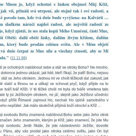
 se Mnou je, když ochotně s láskou obejmeš Můj Kříž,
 jak víš, přináší svá utrpení, ale stejně tak i své radosti, a
tě povede tam, kde tvá duše bude vyvýšena: na Kalvárii …
 sladkém náručí najdeš radost, ale největší radostí ze
je, když zjistíš, že ses stala kopií Mého Umučení, částí Mne,
ší Oběti: další obětí lásky, dalším živým křížem, dalším
em, který bude prodán celému světu. Ale v Mém objetí
vá duše čerpat ze Mne sílu a všechny ctnosti, aby se Mi
ala."
(
11.11.98
)
lidí je ochotných nabídnout sebe a stát se otroky Boha? Ne mnoho.
dokonce jednou ukázal, jak lidé, kteří říkají, že patří Bohu, nejsou
 stát se Jeho otrokem. Jednou mi ve chvíli těžkosti dal zakusit, jak
dé slabí a třesou se a utíkají se schovat pryč, když přijde na to
se tváří tvář Kříži. V té těžké chvíli mi byla do tváře vmetena tato
'ale ty jsi Ježíšovým otrokem, ne já', stejně jako Ježíšovi učedníci
, když přišli Římané zajmout Ho, nechali Ho úplně samotného v
eho nepřátel. Jak málo skutečně přijímá boží otroctví a Kříž ...
oji svobodu Bohu znamená nabídnout Bohu sebe jako Jeho otrok
označen Jeho znamením, kterým je Kříž, jako znamení, že jste Mu
voji svobodu. Jestli říkáte, že jste následovníci Ježíše, dovolte
 Pánu, aby vás prodal jako otroka celému světu, jako On byl