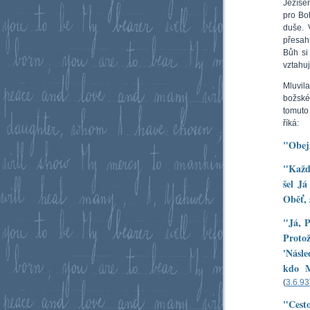
Ježíšem
pro Bo
duše. 
přesah
Bůh si
vztahu
Mluvil
božské
tomuto
říká:
"Obej
"Každý
šel Já
Oběť, 
"Já, P
Proto
'Násl
kdo M
(
3.6.93
"Cesto