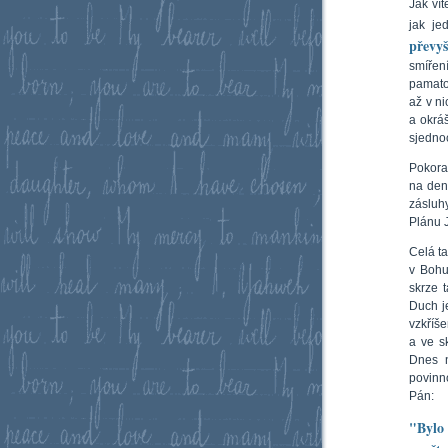
Jak ví
jak je
převy
smíření
pamato
až v ni
a okrá
sjednoc
Pokora
na den
zásluh
Plánu J
Celá t
v Bohu
skrze 
Duch j
vzkříš
a ve s
Dnes n
povinn
Pán:
"Bylo