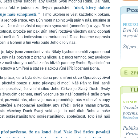
te, Ježíš užívá slabosti, aby ukázal Svou mocnou Ruku. Dal nám,
"úkol, který dalece
dnou řekl v jednom ze Svých poselství:
šuje naše schopnosti."
Tímto úkolem je vést každého k pokání,
 a jednotě srdce. Aby Bůh mohl naplnit Svůj plán v nás, musíme si
PŘEDEŠL
vat, že máme zůstat naprosto vymazáni (umenšeni) a vypařit se
Den Méh
cotnost, protože jen pak Bůh, který rozdává všechny dary, obohatí
si myslí
šlí naši duši s královskou marnotratností. Takto budeme naprosto
eni s Bohem a tím větší bude Jeho dílo v nás.
Žij pro
 je, když jsme zmenšeni v nic. Nikdy bychom neměli zapomenout
, kdy nás pozvedl z prachu hříchu a z moci temnot, bez jakékoliv
y z naší strany a udělal z nás blízké partnery Svého Spasitelného
ednoty a Smíření a stát se sladkou vůní šířící poznání Boha.
ato práce, která byla dokončena pro smíření skrze Opravdový život
 přichází pouze z Jeho překypující mocí. Náš Pán to říká jasně
tato poselství, že vnitřní silou Jeho Církve je Svatý Duch. Svatý
e živoucím dechem, který vdechuje do naší odumřelé duše pravé
ení, pozvedá nás, obnovuje nás a proměňuje nás v ohnivé sloupy
NEJNOVĚ
kutečné a nebojácné apoštoly, aby střežili svět a hlásali pravdu.
Vassula
ás všechny Duch Svatý volá a je to náš dluh Bohu a naše
pozems
ost pokřesťanštit tuto odkřesťanštěnou společnost. Toto říká náš
Rozloučen
Publika
 předpovězeno, že na konci časů Naše Dvě Srdce povolají
- Proroc