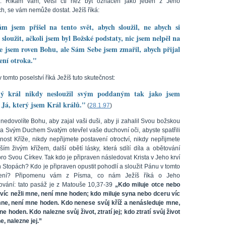
. Říkám vám, větší cti než být označen jako jeden z Jeho
ch, se vám nemůže dostat. Ježíš říká:
m jsem přišel na tento svět, abych sloužil, ne abych si
 sloužit, ačkoli jsem byl Božské podstaty, nic jsem nelpěl na
e jsem roven Bohu, ale Sám Sebe jsem zmařil, abych přijal
ení otroka."
v tomto poselství říká Ježíš tuto skutečnost:
ý král nikdy nesloužil svým poddaným tak jako jsem
l Já, který jsem Král králů."
(
28.1.97
)
nedovolíte Bohu, aby zajal vaši duši, aby ji zahalil Svou božskou
 a Svým Duchem Svatým otevřel vaše duchovní oči, abyste spatřili
nost Kříže, nikdy nepřijmete postavení otroctví, nikdy nepřijmete
ším živým křížem, další obětí lásky, která sdílí díla a obětování
pro Svou Církev. Tak kdo je připraven následovat Krista v Jeho krví
h Stopách? Kdo je připraven opustit pohodlí a sloužit Pánu v tomto
vení? Připomenu vám z Písma, co nám Ježíš říká o Jeho
ování: tato pasáž je z Matouše 10,37-39
„Kdo miluje otce nebo
víc nežli mne, není mne hoden; kdo miluje syna nebo dceru víc
mne, není mne hoden. Kdo nenese svůj kříž a nenásleduje mne,
e hoden. Kdo nalezne svůj život, ztratí jej; kdo ztratí svůj život
, nalezne jej.”