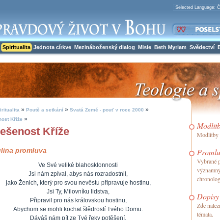
Spiritualita
Jednota církve
Mezináboženský dialog
Misie
Beth Myriam
Svědectví
»
»
»
iritualita
Poutě a setkání
Svatá Země - pouť v roce 2000
»
ost Kříže
Modlit
ešenost Kříže
Modlitby 
lina promluva
Promlu
Vybrané p
Ve Své veliké blahosklonnosti
významný
Jsi nám zpíval, abys nás rozradostnil,
chronolog
jako Ženich, který pro svou nevěstu připravuje hostinu,
Jsi Ty, Milovníku lidstva,
Dopisy
Připravil pro nás královskou hostinu,
Zde nalez
Abychom se mohli kochat štědrostí Tvého Domu.
témata.
Dáváš nám pít ze Tvé řeky potěšení.