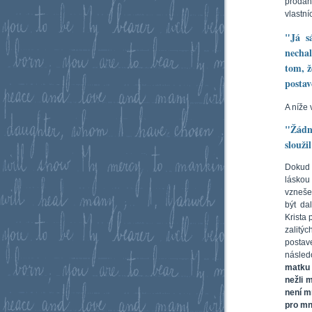
prodán
vlastní
"Já sá
nechal
tom, ž
postav
A níže 
"Žádn
slouži
Dokud 
láskou
vzneše
být dal
Krista 
zalitýc
posta
násled
matku 
nežli 
není mn
pro mne