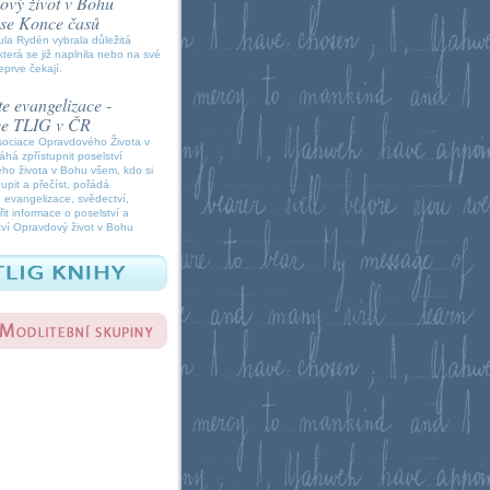
vý život v Bohu
í se Konce časů
la Rydén vybrala důležitá
která se již naplnila nebo na své
eprve čekají.
e evangelizace -
ce TLIG v ČR
sociace Opravdového Života v
á zpřístupnit poselství
ho života v Bohu všem, kdo si
oupit a přečíst, pořádá
 evangelizace, svědectví,
it informace o poselství a
ví Opravdový život v Bohu