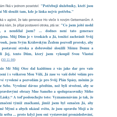
"Potřebuji služebníky, kteří jsou
ám říká v jednom poselství:
í Mi sloužit tam, kde je láska nejvíc potřeba."
říká v agónii, že tato generace Ho vleče k novým Getsemanům. A
"Co jsem ještě mohl
ná nám, že přijal postavení otroka, ptá se:
t, a neudělal jsem? ... dodnes není tato generace
jena. Můj Dům je v troskách a Já, toužící zachránit Svůj
trosek, jsem Svým Královským Žezlem pozvedl proroky, aby
li postavení otroka a dobrovolně sloužili Mému Domu a
ili Jej, tento Dům, který jsem vykoupil Svou Vlastní
"
(
30.11.98
)
ože Mě Můj Otec dal každému z vás jako dar pro vaše
ení i s veškerou Mou Vůlí, Já zase ve vaší době volám pro
vé vyvolené a pozvedám je pro Svůj Plán Spásy, měním je
e Sebe. Vyvolené dávno předtím, než byli stvořeni, aby se
 opravdovými obrazy Mne Samého a spolupracovníky Mého
Lásky.“ A teď poslouchejte toto: Vyznamenávám je tak, že
označeni týmiž značkami, jimiž jsem byl označen Já, aby
lně Mými a abych ukázal světu, že jsou opravdu Moji a že
á setba ... proto když jsou oni vystavováni pronásledování,