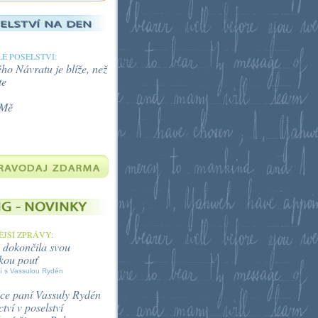
É POSELSTVÍ:
o Návratu je blíže, než
te
 Mě
JŠÍ ZPRÁVY:
 dokončila svou
kou pouť
í s Vassulou Rydén
ce paní Vassuly Rydén
tví v poselství