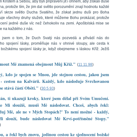
 Kristem a Sebou, aby byli připravení jít i ohněm, aby získali duše
ha, protože tím, že jim dal světlo porozumění znají hodnotu každé
Ví skrze světlo Ducha Svatého, že získat jednu duši pro Boha
uje všechny druhy služeb, které můžeme Bohu prokázat, protože
 cení jedné duše víc než čehokoliv na zemi. Apoštolská mise se
je na každého z nás.
a jsem o tom, že Duch Svatý nás pozvedá a přivádí nás do
ho spojení lásky, proměňuje nás v ohnivé sloupy, ale cesta k
 božskému spojení lásky je, když obejmeme s láskou Kříž. Ježíš
mout Mě znamená obejmout Můj Kříž."
(
11.11.98
)
, kdo je spojen se Mnou, jde stejnou cestou, jakou jsem
 - cestou na Kalvárii. Každý, kdo následuje Svrchovanou
se stává částí Oběti."
(
30.5.93
)
án, ti ukazuji kroky, které jsem dělal při Svém Umučení.
že Mi sloužíš, musíš Mě následovat. Chceš, abych řekl:
eduj Mě, ale ne v Mých Stopách?' To není možné - každý,
i slouží, bude následovat Mé Krví-potřísněné Stopy."
)
u, a řekl bych znovu, jedinou cestou ke sjednocení božské