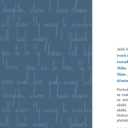
Ježíš ř
tvorů 
rozra
Mého 
Mém J
účastn
Pochvá
ve sva
za smí
věděli,
věděli
hluboc
přečetl