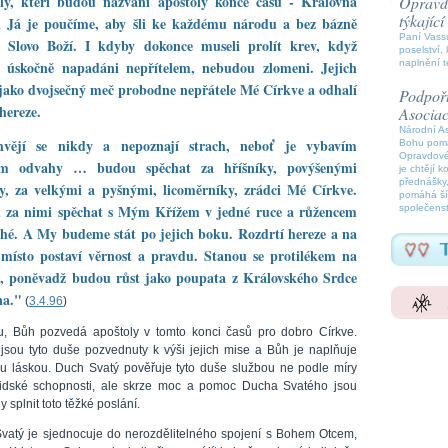
oly, kteří budou nazváni apoštoly konce časů - Královna
Opravdo
týkajíc
i Já je poučíme, aby šli ke každému národu a bez bázně
Paní Vassu
li Slovo Boží. I kdyby dokonce museli prolít krev, když
poselství, 
 úskočně napadáni nepřítelem, nebudou zlomeni. Jejich
naplnění t
jako dvojsečný meč probodne nepřátele Mé Církve a odhalí
Podpořt
 hereze.
Asocia
Národní A
hvějí se nikdy a nepoznají strach, neboť je vybavím
Bohu pomáh
Opravdové
m odvahy … budou spěchat za hříšníky, povýšenými
je chtějí k
přednášky,
y, za velkými a pyšnými, licoměrníky, zrádci Mé Církve.
pomáhá šíř
 za nimi spěchat s Mým Křížem v jedné ruce a růžencem
společenst
hé. A My budeme stát po jejich boku. Rozdrtí hereze a na
 místo postaví věrnost a pravdu. Stanou se protilékem na
u, poněvadž budou růst jako poupata z Královského Srdce
na."
(
3.4.96
)
u, Bůh pozvedá apoštoly v tomto konci časů pro dobro Církve.
í jsou tyto duše pozvednuty k výši jejich mise a Bůh je naplňuje
u láskou. Duch Svatý pověřuje tyto duše službou ne podle míry
 lidské schopnosti, ale skrze moc a pomoc Ducha Svatého jsou
 splnit toto těžké poslání.
vatý je sjednocuje do nerozdělitelného spojení s Bohem Otcem,