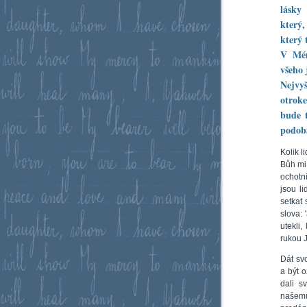
lásky
který,
který 
V Mém
všeho 
Nejvyš
otrok
bude t
podob
Kolik 
Bůh mi 
ochotni
jsou li
setkat 
slova: 
utekli
rukou J
Dát sv
a být 
dali s
našemu