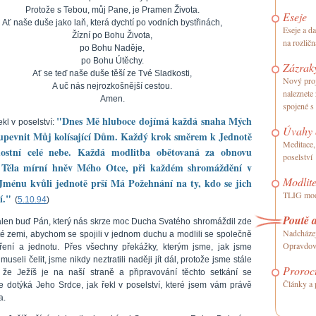
Protože s Tebou, můj Pane, je Pramen Života.
Eseje
Ať naše duše jako laň, která dychtí po vodních bystřinách,
Eseje a d
Žízní po Bohu Života,
na rozličn
po Bohu Naděje,
po Bohu Útěchy.
Zázrak
Ať se teď naše duše těší ze Tvé Sladkosti,
Nový proj
A uč nás nejrozkošnější cestou.
naleznete
Amen.
spojené s
"Dnes Mě hluboce dojímá každá snaha Mých
ekl v poselství:
Úvahy o
upevnit Můj kolísající Dům. Každý krok směrem k Jednotě
Meditace,
dostní celé nebe. Každá modlitba obětovaná za obnovu
poselství
Těla mírní hněv Mého Otce, při každém shromáždění v
Modlite
ménu kvůli jednotě prší Má Požehnání na ty, kdo se jich
TLIG modl
í."
(
5.10.94
)
Poutě a
len buď Pán, který nás skrze moc Ducha Svatého shromáždil zde
Nadcházej
té zemi, abychom se spojili v jednom duchu a modlili se společně
Opravdov
ření a jednotu. Přes všechny překážky, kterým jsme, jak jsme
 museli čelit, jsme nikdy neztratili naději jít dál, protože jsme stále
Proroct
, že Ježíš je na naší straně a připravování těchto setkání se
Články a 
e dotýká Jeho Srdce, jak řekl v poselství, které jsem vám právě
a.