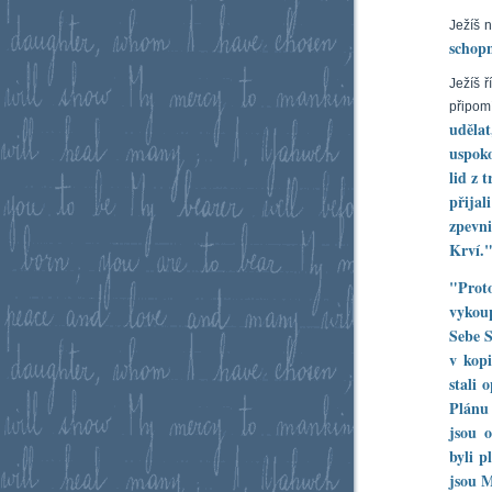
Ježíš n
schopn
Ježíš 
připomí
uděla
uspoko
lid z 
přija
zpevn
Krví.
"Prot
vykoup
Sebe S
v kopi
stali
Plánu 
jsou 
byli p
jsou M