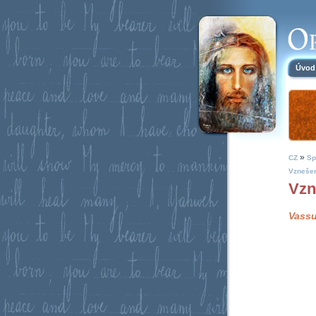
Úvod
»
CZ
Sp
Vznešen
Vzn
Vassu