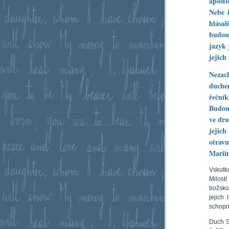
apošt
Nebe 
hlása
budou
jazyk 
jejich
Nezac
duche
řečník
Budou
ve dru
jejich
otrav
Marii
Vskutk
Milost
božsko
jejich
schopny
Duch S