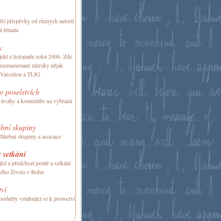
alší příspěvky od různých autorů
á témata
y
ekt z listopadu roku 2006. Zde
 zaznamenané zázraky nějak
 Vassulou a TLIG
 poselstvích
 úvahy a komentáře na vybraná
bní skupiny
itební skupiny a asociace
 setkání
ící a předchozí poutě a setkání
ého Života v Bohu
ví
podněty vztahující se k proroctví