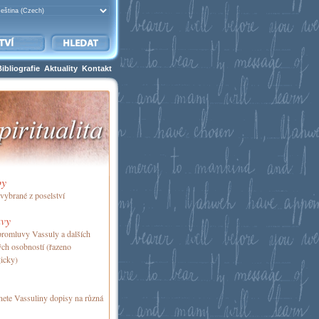
Bibliografie
Aktuality
Kontakt
by
vybrané z poselství
vy
romluvy Vassuly a dalších
ch osobností (řazeno
icky)
nete Vassuliny dopisy na různá