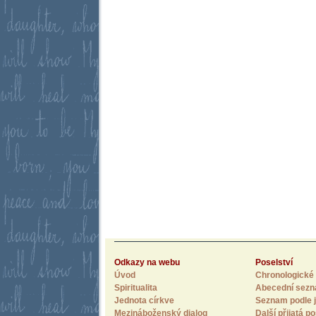
Odkazy na webu
Poselství
Úvod
Chronologické 
Spiritualita
Abecední sez
Jednota církve
Seznam podle j
Mezináboženský dialog
Další přijatá po