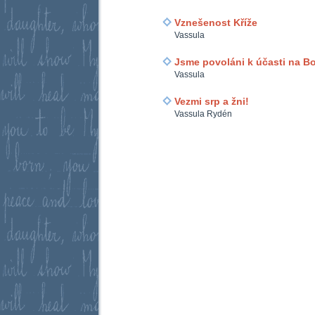
Vznešenost Kříže
Vassula
Jsme povoláni k účasti na Bo
Vassula
Vezmi srp a žni!
Vassula Rydén