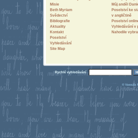
Misie
Můj anděl Dani
Beth Myriam
Poselství ke st
Svědectví
v angličtině
Bibliografie
Poselství onlin
Aktuality
Vyhledávání v 
Kontakt
Nahodile vybra
Poselství
Vyhledávání
Site Map
Rychlé vyhledávání
© Vassula