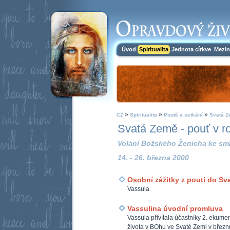
Úvod
Spiritualita
Jednota církve
Mezin
»
»
»
CZ
Spiritualita
Poutě a setkání
Svatá Ze
Svatá Země - pouť v r
Volání Božského Ženicha ke smí
14. - 26. března 2000
Osobní zážitky z pouti do Sv
Vassula
Vassulina úvodní promluva
Vassula přivítala účastníky 2. ekum
života v BOhu ve Svaté Zemi v břez