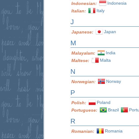
Indonesia
Indonesian:
Italy
Italian:
J
Japan
Japanese:
M
India
Malayalam:
Malta
Maltese:
N
Norway
Norwegian:
P
Poland
Polish:
Brazil
Port
Portuguese:
R
Romania
Romanian: