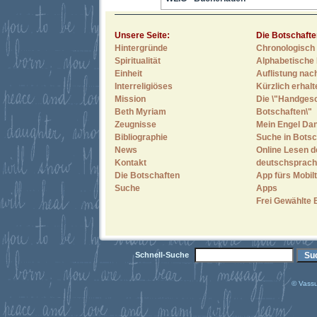
Unsere Seite:
Die Botschafte
Hintergründe
Chronologisch 
Spiritualität
Alphabetische 
Einheit
Auflistung nac
Interreligiöses
Kürzlich erhal
Mission
Die \"Handges
Beth Myriam
Botschaften\"
Zeugnisse
Mein Engel Dan
Bibliographie
Suche in Botsc
News
Online Lesen d
Kontakt
deutschsprach
Die Botschaften
App fürs Mobilt
Suche
Apps
Frei Gewählte 
Schnell-Suche
© Vassu