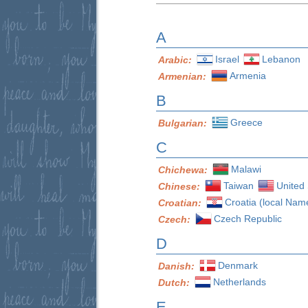
A
Israel
Lebanon
Arabic:
Armenia
Armenian:
B
Greece
Bulgarian:
C
Malawi
Chichewa:
Taiwan
United 
Chinese:
Croatia (local Nam
Croatian:
Czech Republic
Czech:
D
Denmark
Danish:
Netherlands
Dutch:
E