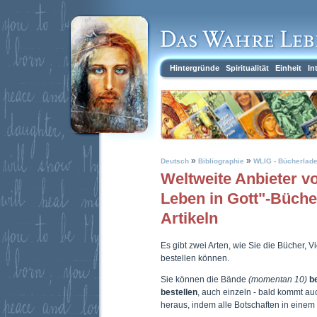
Hintergründe
Spiritualität
Einheit
In
»
»
Deutsch
Bibliographie
WLIG - Bücherlad
Weltweite Anbieter 
Leben in Gott"-Büch
Artikeln
Es gibt zwei Arten, wie Sie die Bücher, 
bestellen können.
Sie können die Bände
(momentan 10)
b
bestellen
, auch einzeln - bald kommt a
heraus, indem alle Botschaften in eine