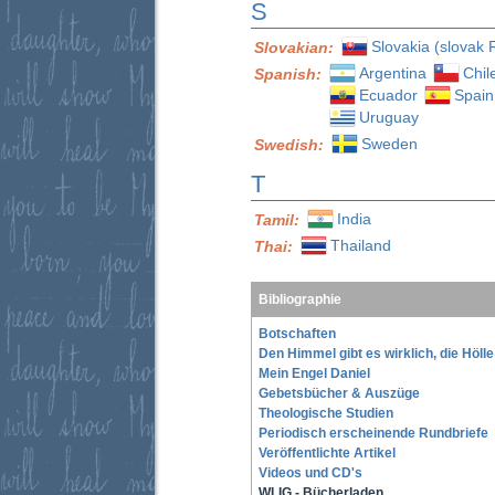
S
Slovakia (slovak 
Slovakian:
Argentina
Chil
Spanish:
Ecuador
Spain
Uruguay
Sweden
Swedish:
T
India
Tamil:
Thailand
Thai:
Bibliographie
Botschaften
Den Himmel gibt es wirklich, die Höll
Mein Engel Daniel
Gebetsbücher & Auszüge
Theologische Studien
Periodisch erscheinende Rundbriefe
Veröffentlichte Artikel
Videos und CD's
WLIG - Bücherladen