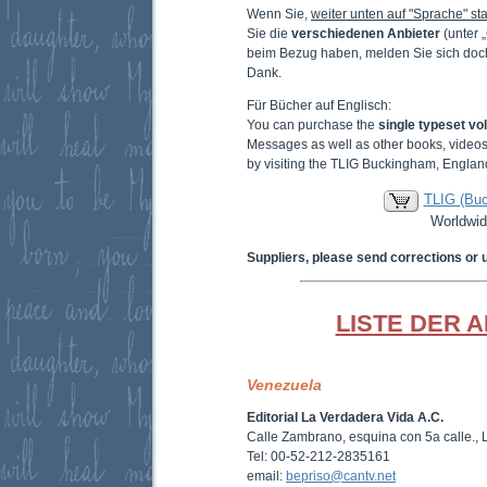
Wenn Sie,
weiter unten auf "Sprache" sta
Sie die
verschiedenen Anbieter
(unter 
beim Bezug haben, melden Sie sich doc
Dank.
Für Bücher auf Englisch:
You can purchase the
single typeset v
Messages as well as other books, video
by visiting the TLIG Buckingham, Englan
TLIG (Bu
Worldwid
Suppliers, please send corrections or 
LISTE DER 
Venezuela
Editorial La Verdadera Vida A.C.
Calle Zambrano, esquina con 5a calle.,
Tel: 00-52-212-2835161
email:
bepriso@cantv.net