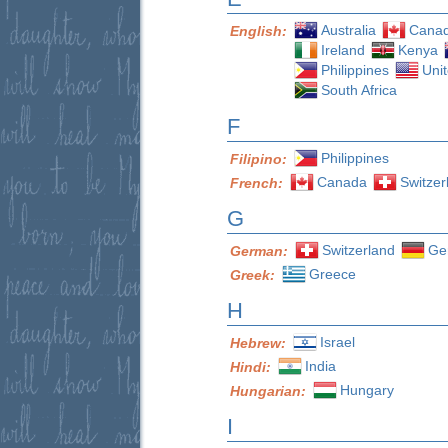
Australia
Cana
English:
Ireland
Kenya
Philippines
Uni
South Africa
F
Philippines
Filipino:
Canada
Switzer
French:
G
Switzerland
Ge
German:
Greece
Greek:
H
Israel
Hebrew:
India
Hindi:
Hungary
Hungarian:
I