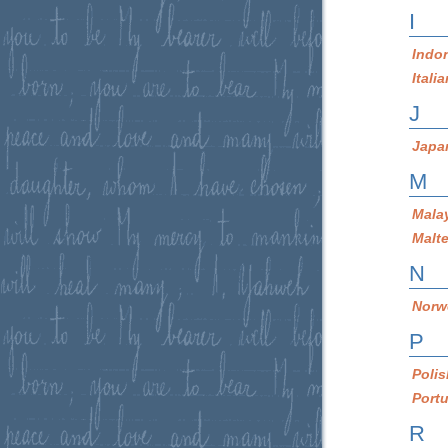
I
Indo
Itali
J
Japa
M
Mala
Malt
N
Norw
P
Poli
Port
R