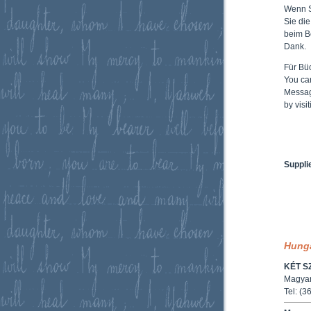
Wenn 
Sie di
beim B
Dank.
Für Büc
You ca
Messag
by vis
Suppli
Hung
KÉT S
Magyar
Tel: (3