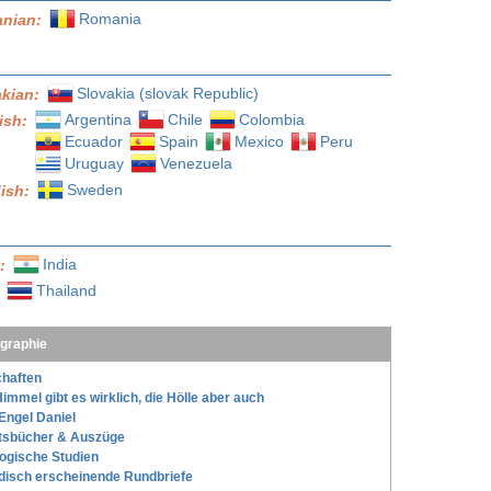
Romania
nian:
Slovakia (slovak Republic)
akian:
Argentina
Chile
Colombia
ish:
Ecuador
Spain
Mexico
Peru
Uruguay
Venezuela
Sweden
ish:
India
l:
Thailand
:
ographie
haften
immel gibt es wirklich, die Hölle aber auch
Engel Daniel
tsbücher & Auszüge
ogische Studien
disch erscheinende Rundbriefe