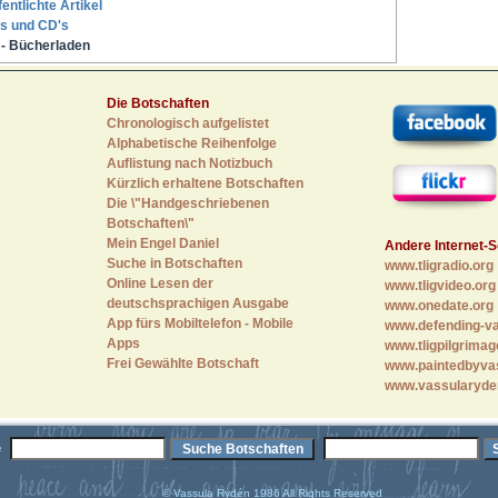
fentlichte Artikel
s und CD's
- Bücherladen
Die Botschaften
Chronologisch aufgelistet
Alphabetische Reihenfolge
Auflistung nach Notizbuch
Kürzlich erhaltene Botschaften
Die \"Handgeschriebenen
Botschaften\"
Mein Engel Daniel
Andere Internet-S
Suche in Botschaften
www.tligradio.org
Online Lesen der
www.tligvideo.org
deutschsprachigen Ausgabe
www.onedate.org
App fürs Mobiltelefon - Mobile
www.defending-va
Apps
www.tligpilgrimag
Frei Gewählte Botschaft
www.paintedbyva
www.vassularyde
e
© Vassula Rydén 1986 All Rights Reserved