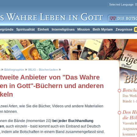
ergründe
Spiritualität
Einheit
Interreligiöses
Mission
Beth Myriam
Zeugnisse
B
»
»
»
h
Bibliographie
WLIG - Bücherladen
tweite Anbieter von "Das Wahre
en in Gott"-Büchern und anderen
Botsch
ikeln
Das Werk 
Bände 1-1
 zwei Arten, wie Sie die Bücher, Videos und andere Materialien
Den Him
len können.
die Höl
nnen die Bände
(momentan 10)
bei jeder Buchhandlung
Vassula R
len
, auch einzeln - bald kommt auch ein Einband auf Deutsch
Augenzeu
, indem alle Botschaften in einem Band zusammengefasst sind.
kommen 