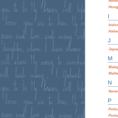
Hind
Hung
I
Indo
Itali
J
Japa
M
Mala
Malt
N
Norw
P
Poli
Port