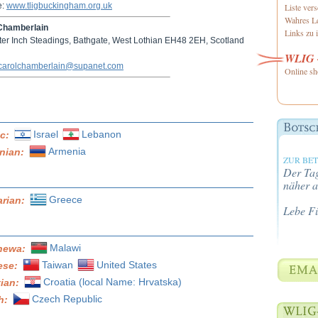
e:
www.tligbuckingham.org.uk
Liste ver
Wahres Le
Chamberlain
Links zu i
ter Inch Steadings, Bathgate, West Lothian EH48 2EH, Scotland
WLIG -
carolchamberlain@supanet.com
Online sh
Israel
Lebanon
ic:
Armenia
nian:
ZUR BE
Der Tag
näher a
Greece
arian:
Lebe F
Malawi
hewa:
Taiwan
United States
ese:
Croatia (local Name: Hrvatska)
tian:
Czech Republic
h: