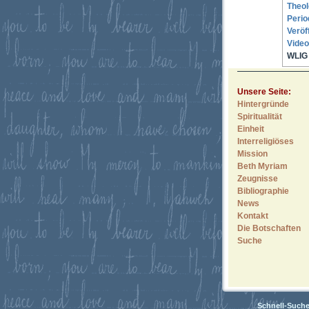
Theol
Perio
Veröf
Video
WLIG 
Unsere Seite:
Hintergründe
Spiritualität
Einheit
Interreligiöses
Mission
Beth Myriam
Zeugnisse
Bibliographie
News
Kontakt
Die Botschaften
Suche
Schnell-Such