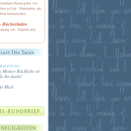
schiedener Herausgeber von
ben in Gott - Materialien, mit
hren Internetseiten
 Bücherladen
opping cart - English only.
TRACHTUNG:
 Meiner Rückkehr ist
ls ihr denkt!
ür Mich