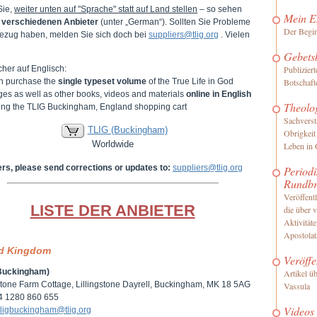
Sie,
weiter unten auf "Sprache" statt auf Land stellen
– so sehen
Mein E
e
verschiedenen Anbieter
(unter „German“). Sollten Sie Probleme
Der Begi
ezug haben, melden Sie sich doch bei
suppliers@tlig.org
. Vielen
Gebets
her auf Englisch:
Publizier
n purchase the
single typeset volume
of the True Life in God
Botschaft
es as well as other books, videos and materials
online in English
Theolo
iting the TLIG Buckingham, England shopping cart
Sachverst
TLIG (Buckingham)
Obrigkeit
Worldwide
Leben in 
ers, please send corrections or updates to:
suppliers@tlig.org
Periodi
Rundbr
Veröffentl
LISTE DER ANBIETER
die über 
Aktivität
Apostolat
ed Kingdom
Veröffe
Buckingham)
Artikel ü
gstone Farm Cottage, Lillingstone Dayrell, Buckingham, MK 18 5AG
Vassula
44 1280 860 655
Videos
tligbuckingham@tlig.org