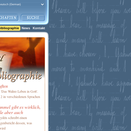
ibliographie
News
Kontakt
aften
'Das Wahre Leben in Gott'.
2 in verschiedenen Sprachen
mel gibt es wirklich,
le aber auch
ydén schreibt einen
genbericht dessen, was
wird