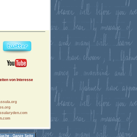
eiten von Interesse
ssula.org
es.org
ssularyden.com
n.com