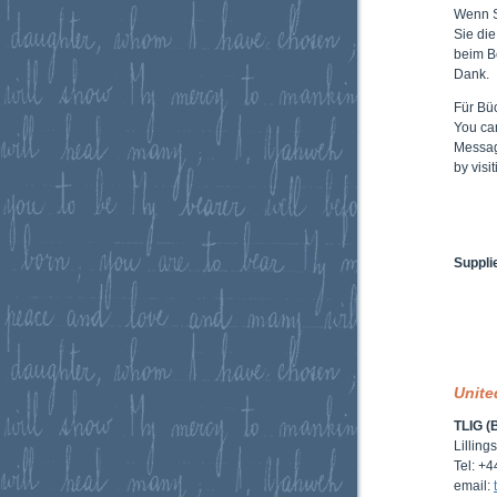
Wenn 
Sie di
beim B
Dank.
Für Büc
You ca
Messag
by vis
Suppli
Unit
TLIG (
Lillin
Tel: +
email: