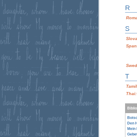
R
Roma
S
Slov
Span
Swed
T
Tami
Thai
Bibli
Botsc
Den H
Mein 
Gebe