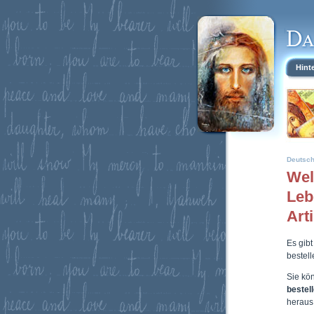
Hint
Deutsc
Wel
Leb
Art
Es gibt
bestel
Sie kö
bestel
heraus