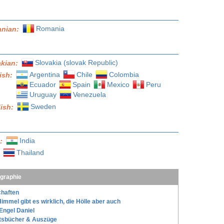
Romania
nian:
Slovakia (slovak Republic)
akian:
Argentina
Chile
Colombia
ish:
Ecuador
Spain
Mexico
Peru
Uruguay
Venezuela
Sweden
ish:
India
l:
Thailand
:
ographie
haften
immel gibt es wirklich, die Hölle aber auch
Engel Daniel
tsbücher & Auszüge