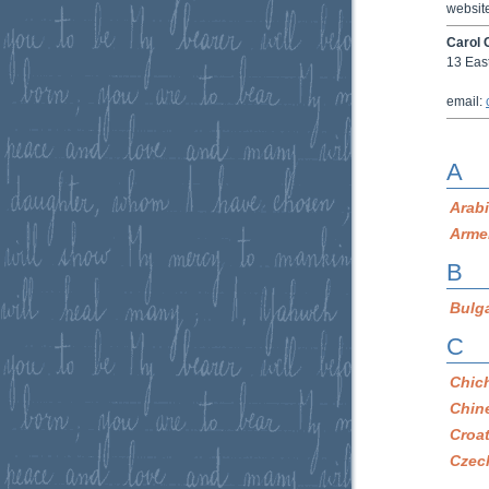
websit
Carol 
13 Eas
email:
A
Arab
Arme
B
Bulg
C
Chic
Chin
Croa
Czec