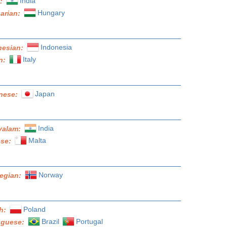
India
i:
Hungary
arian:
Indonesia
nesian:
Italy
an:
Japan
nese:
India
yalam:
Malta
ese:
Norway
egian:
Poland
sh:
Brazil
Portugal
uguese: