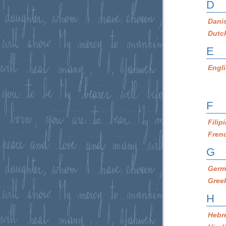
D
Dani
Dutc
E
Engl
F
Filip
Fren
G
Germ
Gree
H
Hebr