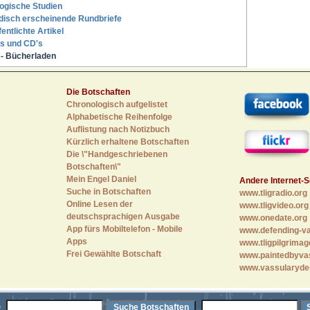
ogische Studien
disch erscheinende Rundbriefe
fentlichte Artikel
s und CD's
- Bücherladen
Die Botschaften
Chronologisch aufgelistet
Alphabetische Reihenfolge
Auflistung nach Notizbuch
Kürzlich erhaltene Botschaften
Die \"Handgeschriebenen
Botschaften\"
Mein Engel Daniel
Andere Internet-S
Suche in Botschaften
www.tligradio.org
Online Lesen der
www.tligvideo.org
deutschsprachigen Ausgabe
www.onedate.org
App fürs Mobiltelefon - Mobile
www.defending-va
Apps
www.tligpilgrimag
Frei Gewählte Botschaft
www.paintedbyva
www.vassularyde
e