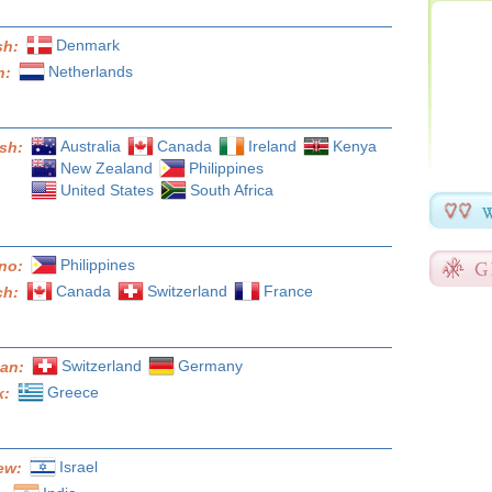
Denmark
sh:
Netherlands
h:
Australia
Canada
Ireland
Kenya
ish:
New Zealand
Philippines
United States
South Africa
Philippines
ino:
Canada
Switzerland
France
ch:
Switzerland
Germany
an:
Greece
k:
Israel
ew: