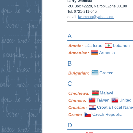
Larry Wambaa
P.O. Box 42229, Nairobi, Zone 00100
Tel: 0721-211-045
email:
lwambaa@yahoo.com
A
Israel
Lebanon
Arabic:
Armenia
Armenian:
B
Greece
Bulgarian:
C
Malawi
Chichewa:
Taiwan
United 
Chinese:
Croatia (local Nam
Croatian:
Czech Republic
Czech:
D