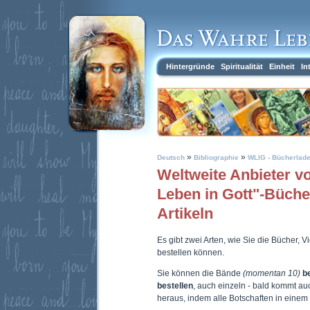
Hintergründe
Spiritualität
Einheit
In
»
»
Deutsch
Bibliographie
WLIG - Bücherlad
Weltweite Anbieter 
Leben in Gott"-Büch
Artikeln
Es gibt zwei Arten, wie Sie die Bücher, 
bestellen können.
Sie können die Bände
(momentan 10)
b
bestellen
, auch einzeln - bald kommt a
heraus, indem alle Botschaften in eine