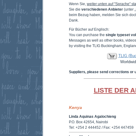
Wenn Sie,
weiter unten auf "Sprache" sta
Sie die
verschiedenen Anbieter
(unter 
beim Bezug haben, melden Sie sich doc
Dank.
Für Bücher auf Englisch:
You can purchase the
single typeset v
Messages as well as other books, video
by visiting the TLIG Buckingham, Englan
TLIG (Bu
Worldwid
Suppliers, please send corrections or 
LISTE DER 
Kenya
Linda Aquinas Agalochieng
P.O. Box 42654, Nairobi
Tel: +254 2 444452 / Fax: +254 447459