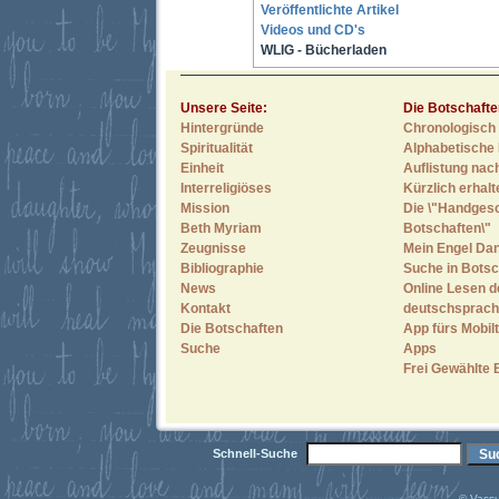
Veröffentlichte Artikel
Videos und CD's
WLIG - Bücherladen
Unsere Seite:
Die Botschafte
Hintergründe
Chronologisch 
Spiritualität
Alphabetische 
Einheit
Auflistung nac
Interreligiöses
Kürzlich erhal
Mission
Die \"Handges
Beth Myriam
Botschaften\"
Zeugnisse
Mein Engel Dan
Bibliographie
Suche in Botsc
News
Online Lesen d
Kontakt
deutschsprach
Die Botschaften
App fürs Mobilt
Suche
Apps
Frei Gewählte 
Schnell-Suche
© Vassu