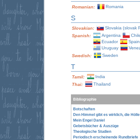
Romania
Romanian:
S
Slovakia (slovak 
Slovakian:
Argentina
Chil
Spanish:
Ecuador
Spain
Uruguay
Vene
Sweden
Swedish:
T
India
Tamil:
Thailand
Thai:
Bibliographie
Botschaften
Den Himmel gibt es wirklich, die Höll
Mein Engel Daniel
Gebetsbücher & Auszüge
Theologische Studien
Periodisch erscheinende Rundbriefe