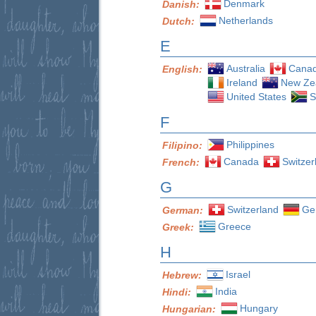
Denmark
Danish:
Netherlands
Dutch:
E
Australia
Cana
English:
Ireland
New Ze
United States
S
F
Philippines
Filipino:
Canada
Switzer
French:
G
Switzerland
Ge
German:
Greece
Greek:
H
Israel
Hebrew:
India
Hindi:
Hungary
Hungarian: