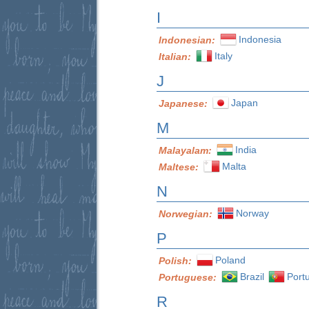
I
Indonesia
Indonesian:
Italy
Italian:
J
Japan
Japanese:
M
India
Malayalam:
Malta
Maltese:
N
Norway
Norwegian:
P
Poland
Polish:
Brazil
Port
Portuguese:
R