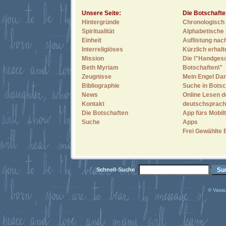
Unsere Seite:
Die Botschafte
Hintergründe
Chronologisch 
Spiritualität
Alphabetische 
Einheit
Auflistung nac
Interreligiöses
Kürzlich erhal
Mission
Die \"Handges
Beth Myriam
Botschaften\"
Zeugnisse
Mein Engel Dan
Bibliographie
Suche in Botsc
News
Online Lesen d
Kontakt
deutschsprach
Die Botschaften
App fürs Mobilt
Suche
Apps
Frei Gewählte 
Schnell-Suche
© Vassu