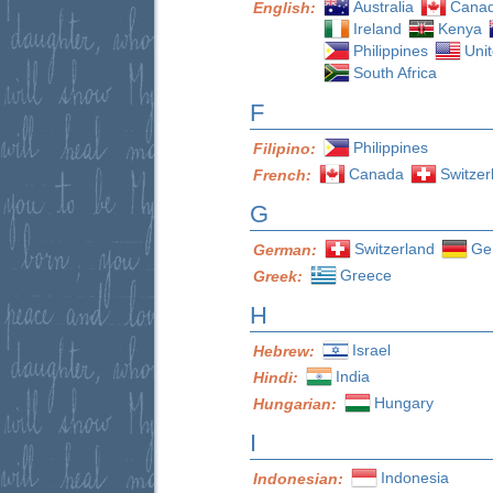
Australia
Cana
English:
Ireland
Kenya
Philippines
Uni
South Africa
F
Philippines
Filipino:
Canada
Switzer
French:
G
Switzerland
Ge
German:
Greece
Greek:
H
Israel
Hebrew:
India
Hindi:
Hungary
Hungarian:
I
Indonesia
Indonesian: