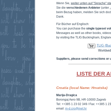
Wenn Sie,
weiter unten auf "Sprache" sta
Sie die
verschiedenen Anbieter
(unter 
beim Bezug haben, melden Sie sich doc
Dank.
Für Bücher auf Englisch:
You can purchase the
single typeset v
Messages as well as other books, video
by visiting the TLIG Buckingham, Englan
TLIG (Bu
Worldwid
Suppliers, please send corrections or 
LISTE DER 
Croatia (local Name: Hrvatska)
Marija-Dragica
Borongaj Aero 9B, HR-10000 Zagreb
Tel: ++385 1 23 02 349 / Fax: ++385 1 2
email:
m-d.cro@inet.hr