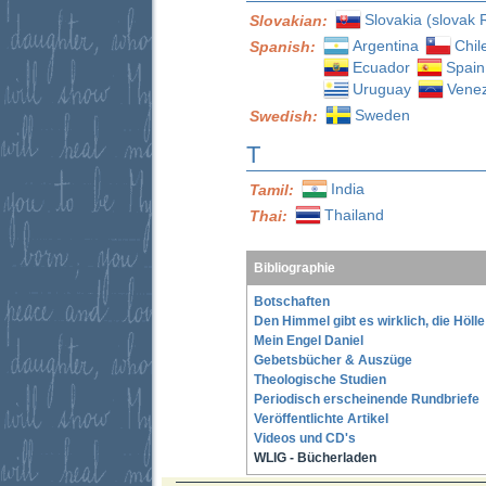
Slovakia (slovak 
Slovakian:
Argentina
Chil
Spanish:
Ecuador
Spain
Uruguay
Vene
Sweden
Swedish:
T
India
Tamil:
Thailand
Thai:
Bibliographie
Botschaften
Den Himmel gibt es wirklich, die Höll
Mein Engel Daniel
Gebetsbücher & Auszüge
Theologische Studien
Periodisch erscheinende Rundbriefe
Veröffentlichte Artikel
Videos und CD's
WLIG - Bücherladen