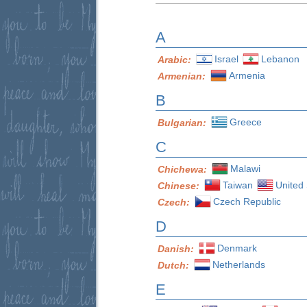
A
Israel
Lebanon
Arabic:
Armenia
Armenian:
B
Greece
Bulgarian:
C
Malawi
Chichewa:
Taiwan
United 
Chinese:
Czech Republic
Czech:
D
Denmark
Danish:
Netherlands
Dutch:
E