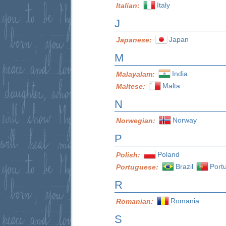
Italy
Italian:
J
Japan
Japanese:
M
India
Malayalam:
Malta
Maltese:
N
Norway
Norwegian:
P
Poland
Polish:
Brazil
Port
Portuguese:
R
Romania
Romanian:
S