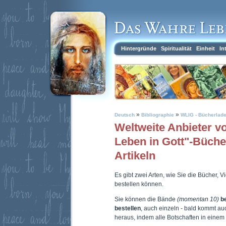
Hintergründe
Spiritualität
Einheit
In
»
»
Deutsch
Bibliographie
WLIG - Bücherlad
Weltweite Anbieter 
Leben in Gott"-Büch
Artikeln
Es gibt zwei Arten, wie Sie die Bücher, 
bestellen können.
Sie können die Bände
(momentan 10)
b
bestellen
, auch einzeln - bald kommt a
heraus, indem alle Botschaften in eine