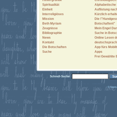
Hintergründe
Chronologisch 
Spiritualität
Alphabetische 
Einheit
Auflistung nac
Interreligiöses
Kürzlich erhal
Mission
Die \"Handges
Beth Myriam
Botschaften\"
Zeugnisse
Mein Engel Dan
Bibliographie
Suche in Botsc
News
Online Lesen d
Kontakt
deutschsprach
Die Botschaften
App fürs Mobilt
Suche
Apps
Frei Gewählte 
Schnell-Suche
© Vassu