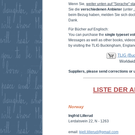
Wenn Sie,
weiter unten auf "Sprache" sta
Sie die
verschiedenen Anbieter
(unter 
beim Bezug haben, melden Sie sich doc
Dank.
Für Bücher auf Englisch:
You can purchase the
single typeset v
Messages as well as other books, video
by visiting the TLIG Buckingham, Englan
TLIG (Bu
Worldwid
Suppliers, please send corrections or 
LISTE DER 
Norway
Ingfrid Lillerud
Lerdalsvein 22, N - 1263
email:
kjell.lillerud@gmail.com