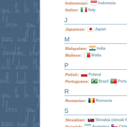
Indonesia
Indonesian:
Italy
Italian:
J
Japan
Japanese:
M
India
Malayalam:
Malta
Maltese:
P
Poland
Polish:
Brazil
Port
Portuguese:
R
Romania
Romanian:
S
Slovakia (slovak 
Slovakian:
Argentina
Chil
Spanish: