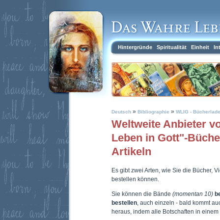
Hintergründe
Spiritualität
Einheit
In
»
»
Deutsch
Bibliographie
WLIG - Bücherlad
Weltweite Anbieter 
Leben in Gott"-Büch
Artikeln
Es gibt zwei Arten, wie Sie die Bücher, 
bestellen können.
Sie können die Bände
(momentan 10)
b
bestellen
, auch einzeln - bald kommt a
heraus, indem alle Botschaften in eine