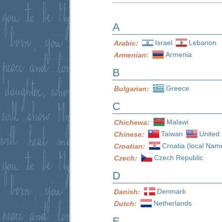
A
Israel
Lebanon
Arabic:
Armenia
Armenian:
B
Greece
Bulgarian:
C
Malawi
Chichewa:
Taiwan
United 
Chinese:
Croatia (local Nam
Croatian:
Czech Republic
Czech:
D
Denmark
Danish:
Netherlands
Dutch:
E