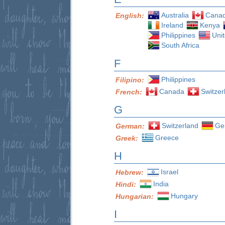
Australia
Cana
English:
Ireland
Kenya
Philippines
Uni
South Africa
F
Philippines
Filipino:
Canada
Switzer
French:
G
Switzerland
Ge
German:
Greece
Greek:
H
Israel
Hebrew:
India
Hindi:
Hungary
Hungarian:
I