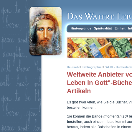
Hintergründe
Spiritualität
Einheit
In
»
»
Deutsch
Bibliographie
WLIG - Bücherlad
Weltweite Anbieter 
Leben in Gott"-Büch
Artikeln
Es gibt zwei Arten, wie Sie die Bücher, 
bestellen können.
Sie können die Bände
(momentan 10)
b
bestellen
, auch einzeln - bald kommt a
heraus, indem alle Botschaften in eine