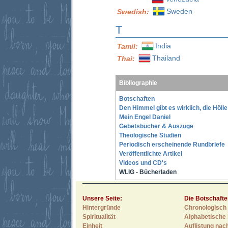
Sweden
Swedish:
T
India
Tamil:
Thailand
Thai:
Bibliographie
Botschaften
Den Himmel gibt es wirklich, die Höll
Mein Engel Daniel
Gebetsbücher & Auszüge
Theologische Studien
Periodisch erscheinende Rundbriefe
Veröffentlichte Artikel
Videos und CD's
WLIG - Bücherladen
Unsere Seite:
Die Botschafte
Hintergründe
Chronologisch 
Spiritualität
Alphabetische 
Einheit
Auflistung nac