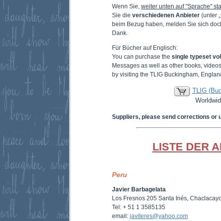
Wenn Sie,
weiter unten auf "Sprache" sta
Sie die
verschiedenen Anbieter
(unter 
beim Bezug haben, melden Sie sich doc
Dank.
Für Bücher auf Englisch:
You can purchase the
single typeset v
Messages as well as other books, video
by visiting the TLIG Buckingham, Englan
TLIG (Bu
Worldwid
Suppliers, please send corrections or 
LISTE DER 
Peru
Javier Barbagelata
Los Fresnos 205 Santa Inés, Chaclacayo
Tel: + 51 1 3585135
email:
javiteres@yahoo.com