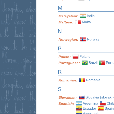
M
India
Malayalam:
Malta
Maltese:
N
Norway
Norwegian:
P
Poland
Polish:
Brazil
Port
Portuguese:
R
Romania
Romanian:
S
Slovakia (slovak 
Slovakian:
Argentina
Chil
Spanish:
Ecuador
Spain
Venezuela