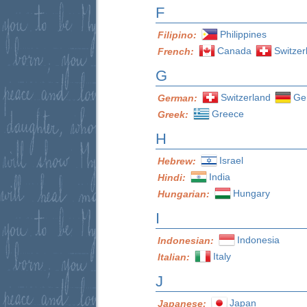
F
Philippines
Filipino:
Canada
Switzer
French:
G
Switzerland
Ge
German:
Greece
Greek:
H
Israel
Hebrew:
India
Hindi:
Hungary
Hungarian:
I
Indonesia
Indonesian:
Italy
Italian:
J
Japan
Japanese: