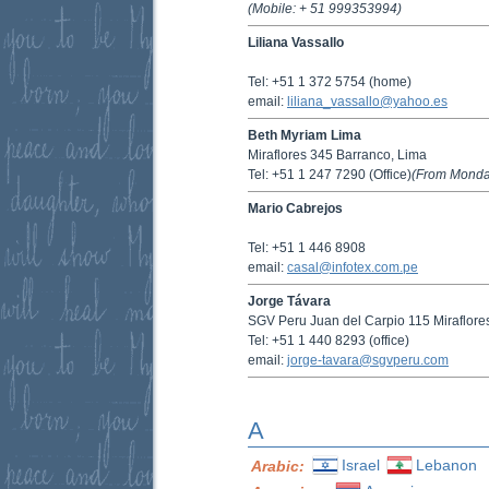
(Mobile: + 51 999353994)
Liliana Vassallo
Tel: +51 1 372 5754 (home)
email:
liliana_vassallo@yahoo.es
Beth Myriam Lima
Miraflores 345 Barranco, Lima
Tel: +51 1 247 7290 (Office)
(From Monday
Mario Cabrejos
Tel: +51 1 446 8908
email:
casal@infotex.com.pe
Jorge Távara
SGV Peru Juan del Carpio 115 Miraflore
Tel: +51 1 440 8293 (office)
email:
jorge-tavara@sgvperu.com
A
Israel
Lebanon
Arabic: