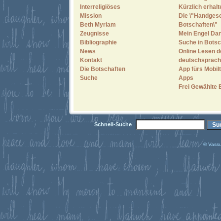
Interreligiöses
Kürzlich erhal
Mission
Die \"Handges
Beth Myriam
Botschaften\"
Zeugnisse
Mein Engel Dan
Bibliographie
Suche in Botsc
News
Online Lesen d
Kontakt
deutschsprach
Die Botschaften
App fürs Mobilt
Suche
Apps
Frei Gewählte 
Schnell-Suche
© Vassu