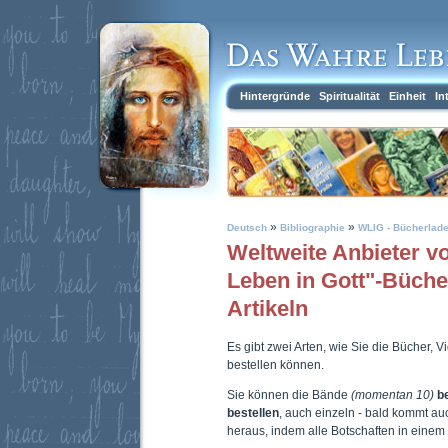
Hintergründe
Spiritualität
Einheit
In
»
»
Deutsch
Bibliographie
WLIG - Bücherlad
Weltweite Anbieter 
Leben in Gott"-Büch
Artikeln
Es gibt zwei Arten, wie Sie die Bücher, 
bestellen können.
Sie können die Bände
(momentan 10)
b
bestellen
, auch einzeln - bald kommt a
heraus, indem alle Botschaften in eine