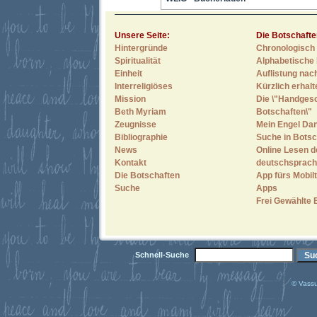
Unsere Seite:
Die Botschafte
Hintergründe
Chronologisch 
Spiritualität
Alphabetische 
Einheit
Auflistung nac
Interreligiöses
Kürzlich erhal
Mission
Die \"Handges
Beth Myriam
Botschaften\"
Zeugnisse
Mein Engel Dan
Bibliographie
Suche in Botsc
News
Online Lesen d
Kontakt
deutschsprach
Die Botschaften
App fürs Mobilt
Suche
Apps
Frei Gewählte 
Schnell-Suche
© Vassu