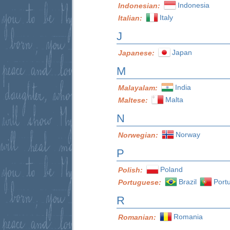
Indonesia
Indonesian:
Italy
Italian:
J
Japan
Japanese:
M
India
Malayalam:
Malta
Maltese:
N
Norway
Norwegian:
P
Poland
Polish:
Brazil
Port
Portuguese:
R
Romania
Romanian: