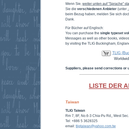
Wenn Sie,
weiter unten auf "Sprache" sta
Sie die
verschiedenen Anbieter
(unter 
beim Bezug haben, melden Sie sich doc
Dank.
Für Bücher auf Englisch:
You can purchase the
single typeset v
Messages as well as other books, video
by visiting the TLIG Buckingham, Englan
TLIG (Bu
Worldwid
Suppliers, please send corrections or 
LISTE DER 
Taiwan
TLIG Taiwan
Rm 7, 8F, No.6-3 Chia-Pu Rd,, West Sec.
Tel: +886 5 3628325
email:
tligtaiwan@yahoo.com.tw