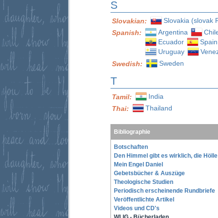
S
Slovakia (slovak 
Slovakian:
Argentina
Chil
Spanish:
Ecuador
Spain
Uruguay
Vene
Sweden
Swedish:
T
India
Tamil:
Thailand
Thai:
Bibliographie
Botschaften
Den Himmel gibt es wirklich, die Höll
Mein Engel Daniel
Gebetsbücher & Auszüge
Theologische Studien
Periodisch erscheinende Rundbriefe
Veröffentlichte Artikel
Videos und CD's
WLIG - Bücherladen