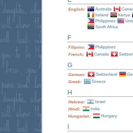
Australia
Cana
English:
Ireland
Kenya
Philippines
Uni
South Africa
F
Philippines
Filipino:
Canada
Switzer
French:
G
Switzerland
Ge
German:
Greece
Greek:
H
Israel
Hebrew:
India
Hindi:
Hungary
Hungarian:
I