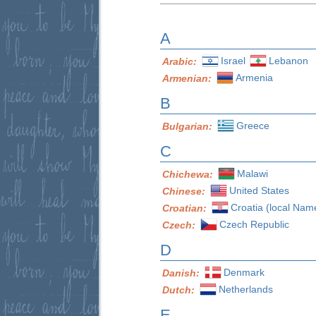
A
Israel
Lebanon
Arabic:
Armenia
Armenian:
B
Greece
Bulgarian:
C
Malawi
Chichewa:
United States
Chinese:
Croatia (local Nam
Croatian:
Czech Republic
Czech:
D
Denmark
Danish:
Netherlands
Dutch:
E