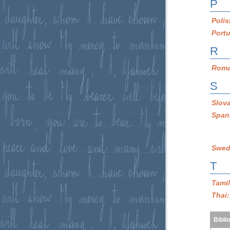
P
Poli
Port
R
Roma
S
Slov
Span
Swed
T
Tami
Thai
Bibli