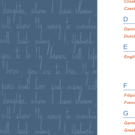
Croa
Czec
D
Dani
Dutc
E
Engl
F
Filip
Fren
G
Germ
Gree