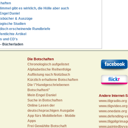
haften
immel gibt es wirklich, die Hölle aber auch
Engel Daniel
tsbücher & Auszüge
ogische Studien
disch erscheinende Rundbriefe
fentlichte Artikel
s und CD's
- Bücherladen
Die Botschaften
Chronologisch aufgelistet
Alphabetische Reihenfolge
Auflistung nach Notizbuch
Kürzlich erhaltene Botschaften
Die \"Handgeschriebenen
Botschaften\"
Mein Engel Daniel
Andere Internet-S
Suche in Botschaften
www.tligradio.org
Online Lesen der
www.tligvideo.org
deutschsprachigen Ausgabe
www.onedate.org
App fürs Mobiltelefon - Mobile
www.defending-va
Apps
www.tligpilgrimag
Frei Gewählte Botschaft
www.paintedbyva