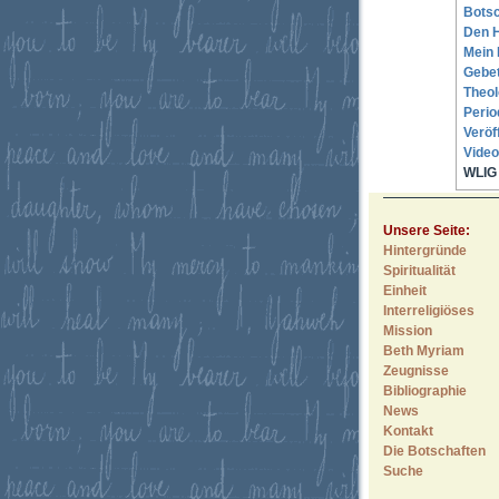
Botsc
Den H
Mein 
Gebe
Theol
Perio
Veröf
Video
WLIG 
Unsere Seite:
Hintergründe
Spiritualität
Einheit
Interreligiöses
Mission
Beth Myriam
Zeugnisse
Bibliographie
News
Kontakt
Die Botschaften
Suche