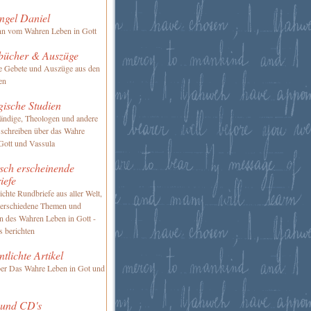
ngel Daniel
nn vom Wahren Leben in Gott
bücher & Auszüge
te Gebete und Auszüge aus den
en
gische Studien
ändige, Theologen und andere
 schreiben über das Wahre
Gott und Vassula
sch erscheinende
iefe
ichte Rundbriefe aus aller Welt,
verschiedene Themen und
en des Wahren Leben in Gott -
s berichten
ntlichte Artikel
ber Das Wahre Leben in Got und
 und CD's