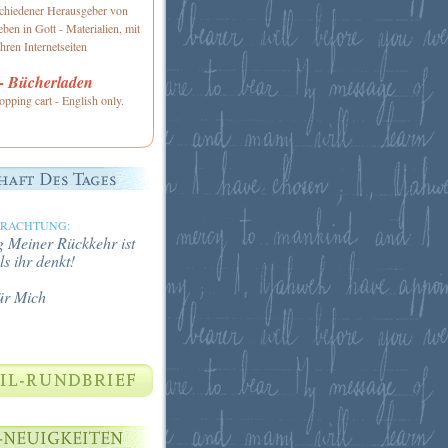
schiedener Herausgeber von
ben in Gott - Materialien, mit
hren Internetseiten
 Bücherladen
opping cart - English only.
TRACHTUNG:
 Meiner Rückkehr ist
ls ihr denkt!
ür Mich