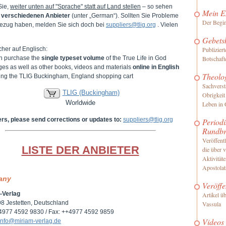
Sie,
weiter unten auf "Sprache" statt auf Land stellen
– so sehen
Mein E
e
verschiedenen Anbieter
(unter „German“). Sollten Sie Probleme
Der Begi
ezug haben, melden Sie sich doch bei
suppliers@tlig.org
. Vielen
Gebets
her auf Englisch:
Publizier
n purchase the
single typeset volume
of the True Life in God
Botschaft
es as well as other books, videos and materials
online in English
Theolo
iting the TLIG Buckingham, England shopping cart
Sachverst
TLIG (Buckingham)
Obrigkeit
Worldwide
Leben in 
ers, please send corrections or updates to:
suppliers@tlig.org
Periodi
Rundbr
Veröffentl
LISTE DER ANBIETER
die über 
Aktivität
Apostolat
any
Veröffe
-Verlag
Artikel ü
8 Jestetten, Deutschland
Vassula
+4977 4592 9830 / Fax: ++4977 4592 9859
Videos
info@miriam-verlag.de