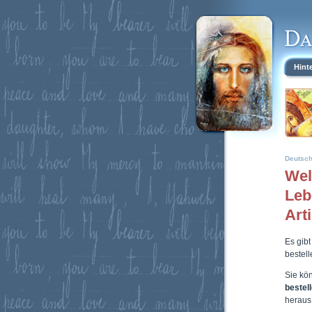
Hint
Deutsc
Wel
Leb
Art
Es gibt
bestel
Sie kö
bestel
heraus