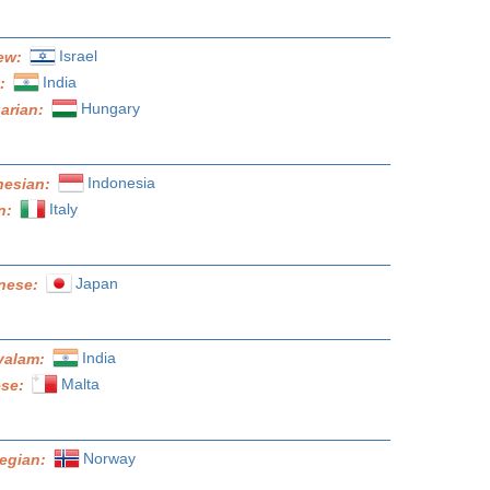
Israel
ew:
India
i:
Hungary
arian:
Indonesia
nesian:
Italy
an:
Japan
nese:
India
yalam:
Malta
ese:
Norway
egian: