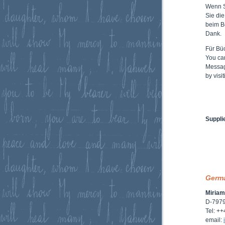
Wenn 
Sie di
beim B
Dank.
Für Büc
You ca
Messag
by vis
Suppli
Germ
Miriam
D-7979
Tel: +
email: