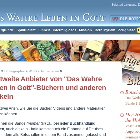
ergründe
Spiritualität
Einheit
Interreligiöses
Mission
Beth Myriam
Zeugnisse
B
»
»
»
h
Bibliographie
WLIG - Bücherladen
tweite Anbieter von "Das Wahre
en in Gott"-Büchern und anderen
Botsch
ikeln
Das Werk 
Bände 1-1
 zwei Arten, wie Sie die Bücher, Videos und andere Materialien
Den Him
len können.
die Höl
nnen die Bände
(momentan 10)
bei jeder Buchhandlung
Vassula R
len
, auch einzeln - bald kommt auch ein Einband auf Deutsch
Augenzeu
, indem alle Botschaften in einem Band zusammengefasst sind.
kommen 