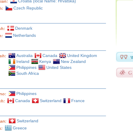
Croatia (local Name: Hrvatska)
tian:
Czech Republic
h:
Denmark
sh:
Netherlands
h:
Australia
Canada
United Kingdom
ish:
Ireland
Kenya
New Zealand
Philippines
United States
South Africa
Philippines
ino:
Canada
Switzerland
France
ch:
Switzerland
an:
Greece
k: