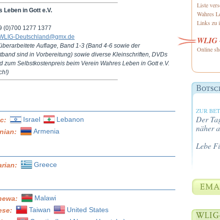
Liste ver
 Leben in Gott e.V.
Wahres Le
Links zu i
49 (0)700 1277 1377
WLIG-Deutschland@gmx.de
WLIG -
überarbeitete Auflage, Band 1-3 (Band 4-6 sowie der
Online sh
band sind in Vorbereitung) sowie diverse Kleinschriften, DVDs
nd zum Selbstkostenpreis beim Verein Wahres Leben in Gott e.V.
ch!)
ZUR BE
Der Tag
Israel
Lebanon
ic:
näher a
Armenia
nian:
Lebe F
Greece
arian:
Malawi
hewa:
Taiwan
United States
ese: