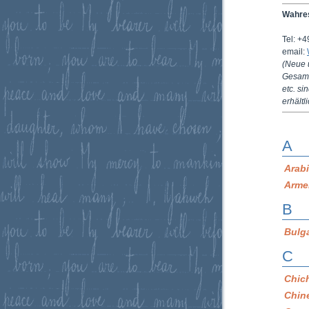
Wahres
Tel: +
email:
(Neue 
Gesamt
etc. si
erhältli
A
Arab
Arme
B
Bulg
C
Chic
Chin