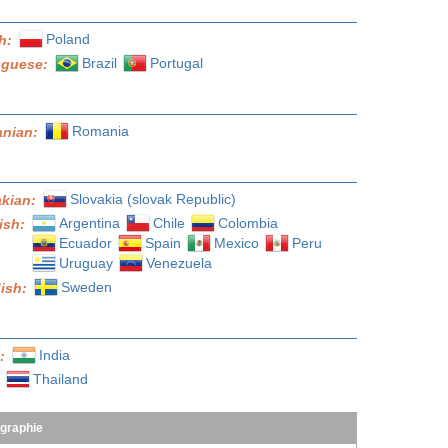
Poland
sh:
Brazil
Portugal
uguese:
Romania
nian:
Slovakia (slovak Republic)
akian:
Argentina
Chile
Colombia
ish:
Ecuador
Spain
Mexico
Peru
Uruguay
Venezuela
Sweden
ish:
India
l:
Thailand
:
ographie