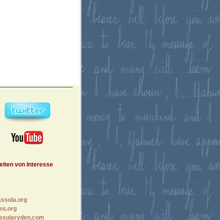
eiten von Interesse
ssula.org
es.org
ssularyden.com