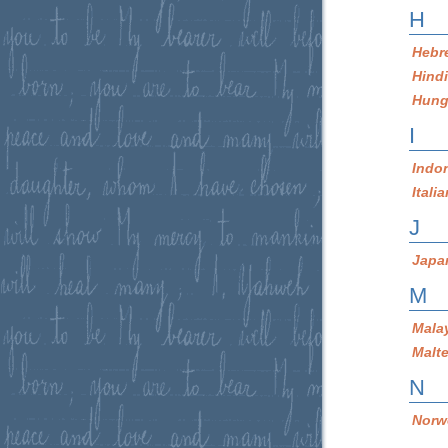
H
Hebr
Hind
Hung
I
Indo
Itali
J
Japa
M
Mala
Malt
N
Norw