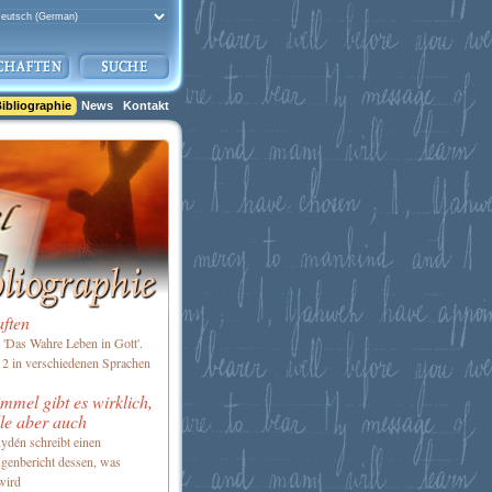
ibliographie
News
Kontakt
aften
'Das Wahre Leben in Gott'.
2 in verschiedenen Sprachen
mel gibt es wirklich,
le aber auch
ydén schreibt einen
genbericht dessen, was
wird