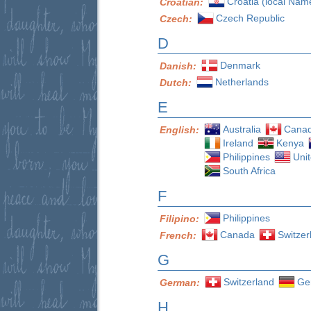
Croatia (local Nam
Croatian:
Czech Republic
Czech:
D
Denmark
Danish:
Netherlands
Dutch:
E
Australia
Cana
English:
Ireland
Kenya
Philippines
Uni
South Africa
F
Philippines
Filipino:
Canada
Switzer
French:
G
Switzerland
Ge
German:
H