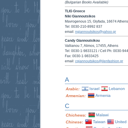
(Bulgarian Books Available)
TLIG Greece
Niki Giannoutsikos
Mavrogenous 15, Glyfada, 16674 Athens
Tel: 0030-210-8992 837
email:
ngiannoutsikos@yahoo.gr
Candy Giannoutsikou
Vallianou 7, Alimos, 17455, Athens
Tel: 0030-1-9833121 / Cell Ph: 0030-9
Fax: 0030-1-9833425
email:
cgiannoutsikos@ilenfashion.gr
A
Israel
Lebanon
Arabic:
Armenia
Armenian:
C
Malawi
Chichewa:
Taiwan
United 
Chinese: