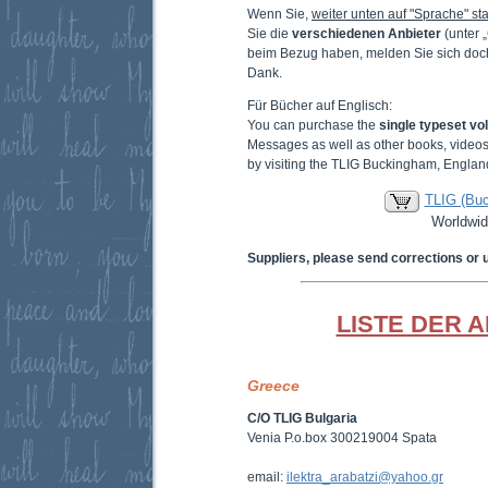
Wenn Sie,
weiter unten auf "Sprache" sta
Sie die
verschiedenen Anbieter
(unter 
beim Bezug haben, melden Sie sich doc
Dank.
Für Bücher auf Englisch:
You can purchase the
single typeset v
Messages as well as other books, video
by visiting the TLIG Buckingham, Englan
TLIG (Bu
Worldwid
Suppliers, please send corrections or 
LISTE DER 
Greece
C/O TLIG Bulgaria
Venia P.o.box 300219004 Spata
email:
ilektra_arabatzi@yahoo.gr