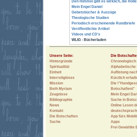
Den Himmel gibt es wirklich, die Höll
Mein Engel Daniel
Gebetsbücher & Auszüge
Theologische Studien
Periodisch erscheinende Rundbriefe
Veröffentlichte Artikel
Videos und CD's
WLIG - Bücherladen
Unsere Seite:
Die Botschafte
Hintergründe
Chronologisch 
Spiritualität
Alphabetische 
Einheit
Auflistung nac
Interreligiöses
Kürzlich erhal
Mission
Die \"Handges
Beth Myriam
Botschaften\"
Zeugnisse
Mein Engel Dan
Bibliographie
Suche in Botsc
News
Online Lesen d
Kontakt
deutschsprach
Die Botschaften
App fürs Mobilt
Suche
Apps
Frei Gewählte 