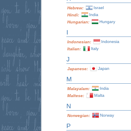
Israel
Hebrew:
India
Hindi:
Hungary
Hungarian:
I
Indonesia
Indonesian:
Italy
Italian:
J
Japan
Japanese:
M
India
Malayalam:
Malta
Maltese:
N
Norway
Norwegian:
P