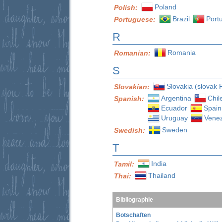
Poland
Polish:
Brazil
Port
Portuguese:
R
Romania
Romanian:
S
Slovakia (slovak 
Slovakian:
Argentina
Chil
Spanish:
Ecuador
Spain
Uruguay
Vene
Sweden
Swedish:
T
India
Tamil:
Thailand
Thai:
Bibliographie
Botschaften