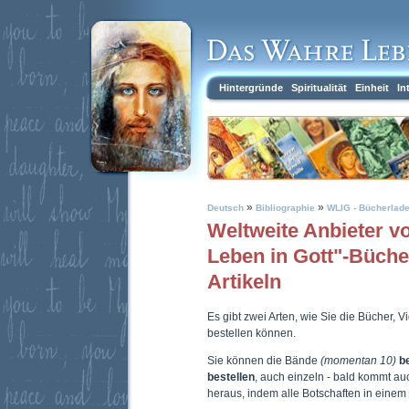
Hintergründe
Spiritualität
Einheit
In
»
»
Deutsch
Bibliographie
WLIG - Bücherlad
Weltweite Anbieter 
Leben in Gott"-Büch
Artikeln
Es gibt zwei Arten, wie Sie die Bücher, 
bestellen können.
Sie können die Bände
(momentan 10)
b
bestellen
, auch einzeln - bald kommt a
heraus, indem alle Botschaften in eine