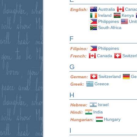
Australia
Cana
English:
Ireland
Kenya
Philippines
Uni
South Africa
F
Philippines
Filipino:
Canada
Switzer
French:
G
Switzerland
Ge
German:
Greece
Greek:
H
Israel
Hebrew:
India
Hindi:
Hungary
Hungarian:
I