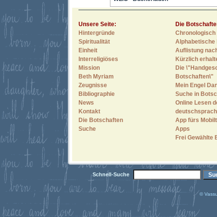
Unsere Seite:
Die Botschafte
Hintergründe
Chronologisch 
Spiritualität
Alphabetische 
Einheit
Auflistung nac
Interreligiöses
Kürzlich erhal
Mission
Die \"Handges
Beth Myriam
Botschaften\"
Zeugnisse
Mein Engel Dan
Bibliographie
Suche in Botsc
News
Online Lesen d
Kontakt
deutschsprach
Die Botschaften
App fürs Mobilt
Suche
Apps
Frei Gewählte 
Schnell-Suche
© Vassu