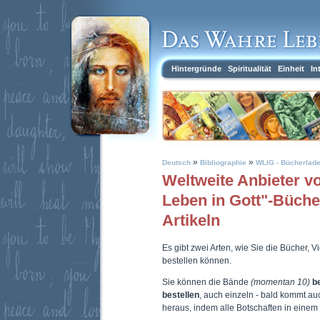
Hintergründe
Spiritualität
Einheit
In
»
»
Deutsch
Bibliographie
WLIG - Bücherlad
Weltweite Anbieter 
Leben in Gott"-Büch
Artikeln
Es gibt zwei Arten, wie Sie die Bücher, 
bestellen können.
Sie können die Bände
(momentan 10)
b
bestellen
, auch einzeln - bald kommt a
heraus, indem alle Botschaften in eine