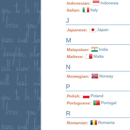
Indonesia
Indonesian:
Italy
Italian:
J
Japan
Japanese:
M
India
Malayalam:
Malta
Maltese:
N
Norway
Norwegian:
P
Poland
Polish:
Portugal
Portuguese:
R
Romania
Romanian: