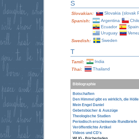
S
Slovakia (slovak 
Slovakian:
Argentina
Chil
Spanish:
Ecuador
Spain
Uruguay
Vene
Sweden
Swedish:
T
India
Tamil:
Thailand
Thai:
Bibliographie
Botschaften
Den Himmel gibt es wirklich, die Höll
Mein Engel Daniel
Gebetsbücher & Auszüge
Theologische Studien
Periodisch erscheinende Rundbriefe
Veröffentlichte Artikel
Videos und CD's
WLIG - Bücherladen