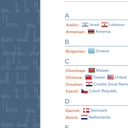
A
Israel
Lebanon
Arabic:
Armenia
Armenian:
B
Greece
Bulgarian:
C
Malawi
Chichewa:
Taiwan
United 
Chinese:
Croatia (local Nam
Croatian:
Czech Republic
Czech:
D
Denmark
Danish:
Netherlands
Dutch:
E