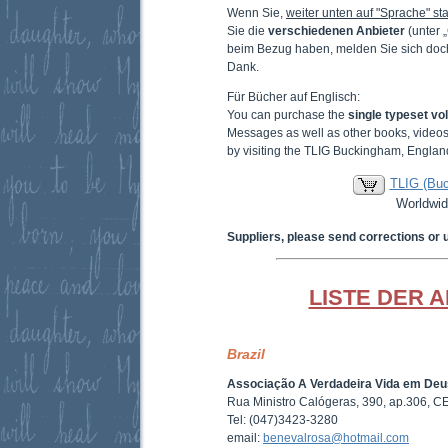
Wenn Sie,
weiter unten auf "Sprache" sta
Sie die
verschiedenen Anbieter
(unter 
beim Bezug haben, melden Sie sich doc
Dank.
Für Bücher auf Englisch:
You can purchase the
single typeset v
Messages as well as other books, video
by visiting the TLIG Buckingham, Englan
TLIG (Bu
Worldwid
Suppliers, please send corrections or 
LISTE DER 
Brazil
Associação A Verdadeira Vida em Deu
Rua Ministro Calógeras, 390, ap.306, CE
Tel: (047)3423-3280
email:
benevalrosa@hotmail.com