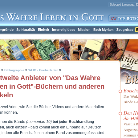
ergründe
Spiritualität
Einheit
Interreligiöses
Mission
Beth Myriam
Zeugnisse
B
»
»
»
h
Bibliographie
WLIG - Bücherladen
tweite Anbieter von "Das Wahre
en in Gott"-Büchern und anderen
Botsch
ikeln
Das Werk 
Bände 1-1
 zwei Arten, wie Sie die Bücher, Videos und andere Materialien
Den Him
len können.
die Höl
nnen die Bände
(momentan 10)
bei jeder Buchhandlung
Vassula R
len
, auch einzeln - bald kommt auch ein Einband auf Deutsch
Augenzeu
, indem alle Botschaften in einem Band zusammengefasst sind.
kommen 