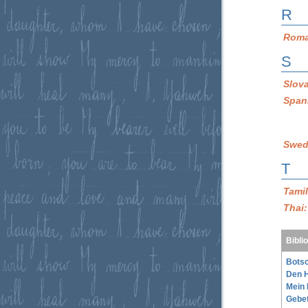
R
Roma
S
Slov
Span
Swed
T
Tami
Thai
Bibli
Botsc
Den H
Mein 
Gebe