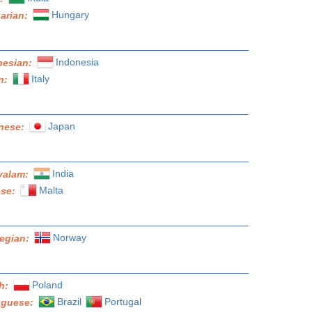
Hungary
arian:
Indonesia
nesian:
Italy
an:
Japan
nese:
India
yalam:
Malta
ese:
Norway
egian:
Poland
sh:
Brazil
Portugal
uguese: