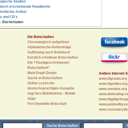
ogische Studien
disch erscheinende Rundbriefe
fentlichte Artikel
s und CD's
- Bücherladen
Die Botschaften
Chronologisch aufgelistet
Alphabetische Reihenfolge
Auflistung nach Notizbuch
Kürzlich erhaltene Botschaften
Die \"Handgeschriebenen
Botschaften\"
Mein Engel Daniel
Andere Internet-S
Suche in Botschaften
www.tligradio.org
Online Lesen der
www.tligvideo.org
deutschsprachigen Ausgabe
www.onedate.org
App fürs Mobiltelefon - Mobile
www.defending-va
Apps
www.tligpilgrimag
Frei Gewählte Botschaft
www.paintedbyva
www.vassularyde
e