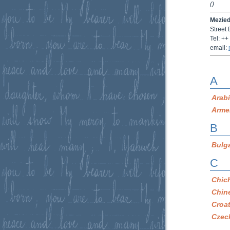
(
)
Mezie
Street 
Tel: +
email:
A
Arab
Arme
B
Bulg
C
Chic
Chin
Croa
Czec