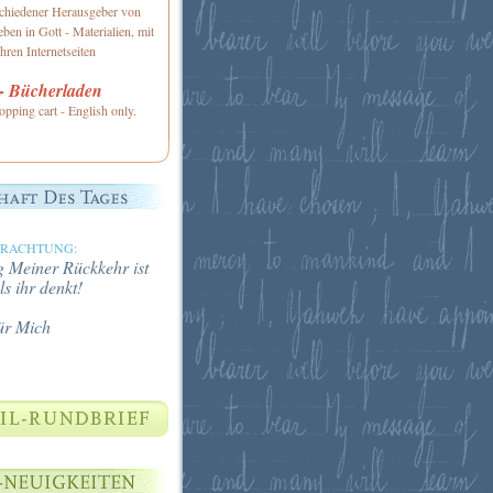
schiedener Herausgeber von
ben in Gott - Materialien, mit
hren Internetseiten
 Bücherladen
opping cart - English only.
TRACHTUNG:
 Meiner Rückkehr ist
ls ihr denkt!
ür Mich