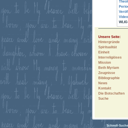
Theol
Perio
Veröf
Video
WLIG 
Unsere Seite:
Hintergründe
Spiritualität
Einheit
Interreligiöses
Mission
Beth Myriam
Zeugnisse
Bibliographie
News
Kontakt
Die Botschaften
Suche
Schnell-Such