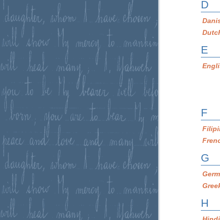
D
Dani
Dutc
E
Engl
F
Filip
Fren
G
Germ
Gree
H
Hind