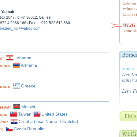
Liste ver
Wahres Le
d Yacoub
Links zu i
Box 2047, Ibillin 30012, Galilee
+ 972 4 9866 168 / Fax: ++972-522 613 660
WLIG -
mezied_tlig@yahoo.com
Online sh
Lebanon
ic:
Armenia
nian:
ZUR BE
Der Tag
näher a
Greece
arian:
Lebe F
Malawi
hewa:
Taiwan
United States
ese:
Croatia (local Name: Hrvatska)
tian:
Czech Republic
h: