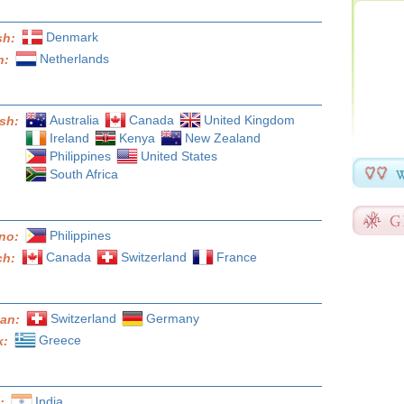
Denmark
sh:
Netherlands
h:
Australia
Canada
United Kingdom
ish:
Ireland
Kenya
New Zealand
Philippines
United States
South Africa
Philippines
ino:
Canada
Switzerland
France
ch:
Switzerland
Germany
an:
Greece
k:
India
i: