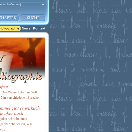
ibliographie
News
Kontakt
aften
'Das Wahre Leben in Gott'.
2 in verschiedenen Sprachen
mel gibt es wirklich,
le aber auch
ydén schreibt einen
genbericht dessen, was
wird