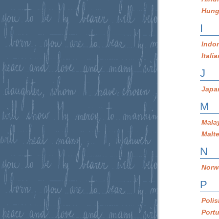
Hung
I
Indo
Itali
J
Japa
M
Mala
Malt
N
Norw
P
Poli
Port