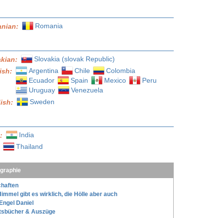
Romania
nian:
Slovakia (slovak Republic)
akian:
Argentina
Chile
Colombia
ish:
Ecuador
Spain
Mexico
Peru
Uruguay
Venezuela
Sweden
ish:
India
l:
Thailand
:
ographie
haften
immel gibt es wirklich, die Hölle aber auch
Engel Daniel
tsbücher & Auszüge