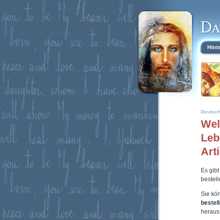
Hint
Deutsc
Wel
Leb
Art
Es gibt
bestel
Sie kö
bestel
heraus