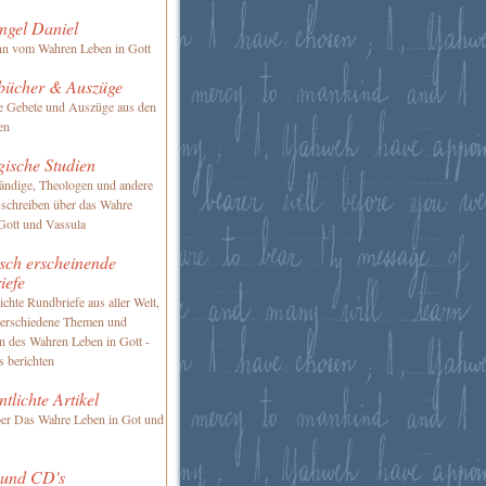
ngel Daniel
nn vom Wahren Leben in Gott
bücher & Auszüge
te Gebete und Auszüge aus den
en
gische Studien
ändige, Theologen und andere
 schreiben über das Wahre
Gott und Vassula
sch erscheinende
iefe
ichte Rundbriefe aus aller Welt,
verschiedene Themen und
en des Wahren Leben in Gott -
s berichten
ntlichte Artikel
ber Das Wahre Leben in Got und
 und CD's