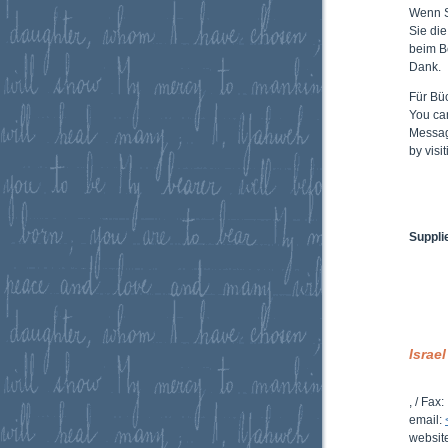
Wenn 
Sie di
beim B
Dank.
Für Büc
You ca
Messag
by vis
Suppli
Israel
,
/ Fax:
email:
websit