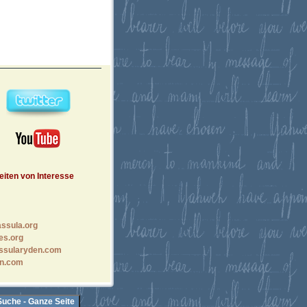
eiten von Interesse
ssula.org
es.org
ssularyden.com
n.com