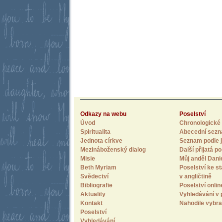
Odkazy na webu
Poselství
Úvod
Chronologické 
Spiritualita
Abecední sez
Jednota církve
Seznam podle j
Mezináboženský dialog
Další přijatá po
Misie
Můj anděl Dani
Beth Myriam
Poselství ke st
Svědectví
v angličtině
Bibliografie
Poselství onlin
Aktuality
Vyhledávání v 
Kontakt
Nahodile vybra
Poselství
Vyhledávání