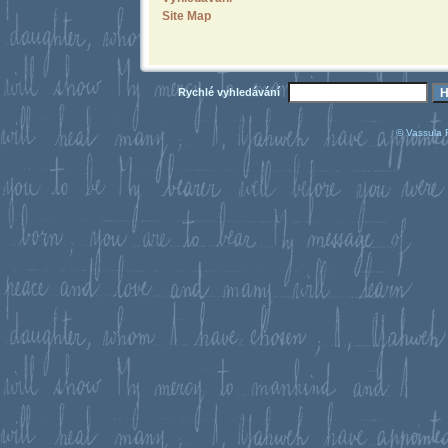
Site Map
Rychlé vyhledávání
© Vassula