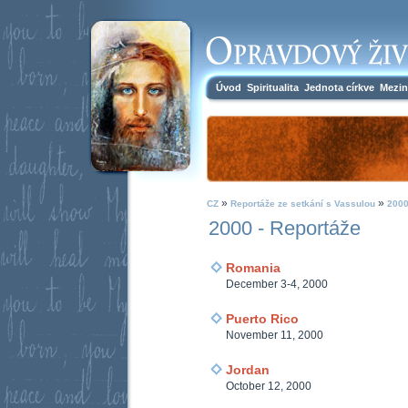
Úvod
Spiritualita
Jednota církve
Mezin
»
»
CZ
Reportáže ze setkání s Vassulou
2000
2000 - Reportáže
Romania
December 3-4, 2000
Puerto Rico
November 11, 2000
Jordan
October 12, 2000