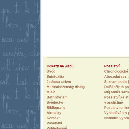
Odkazy na webu
Poselství
Úvod
Chronologické 
Spiritualita
Abecední sez
Jednota církve
Seznam podle j
Mezináboženský dialog
Další přijatá po
Misie
Můj anděl Dani
Beth Myriam
Poselství ke st
Svědectví
v angličtině
Bibliografie
Poselství onlin
Aktuality
Vyhledávání v 
Kontakt
Nahodile vybra
Poselství
Vyhledávání