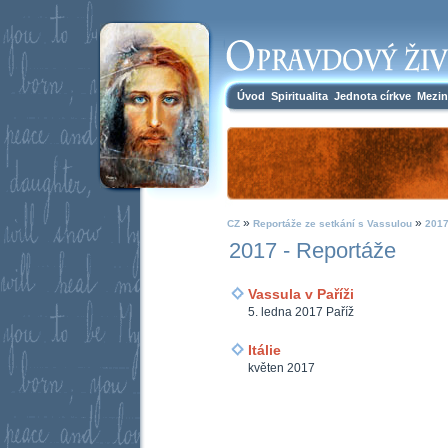
Úvod
Spiritualita
Jednota církve
Mezin
»
»
CZ
Reportáže ze setkání s Vassulou
2017
2017 - Reportáže
Vassula v Paříži
5. ledna 2017 Paříž
Itálie
květen 2017