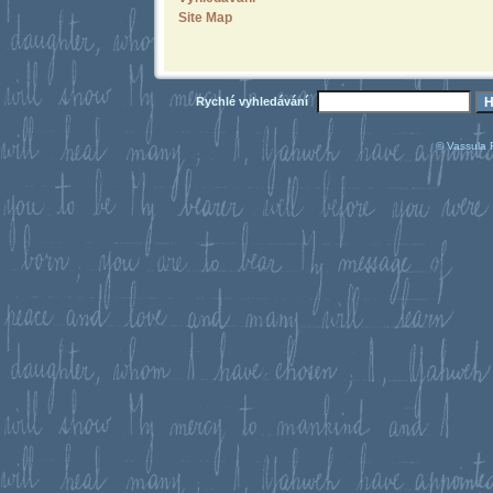
Site Map
Rychlé vyhledávání
© Vassula