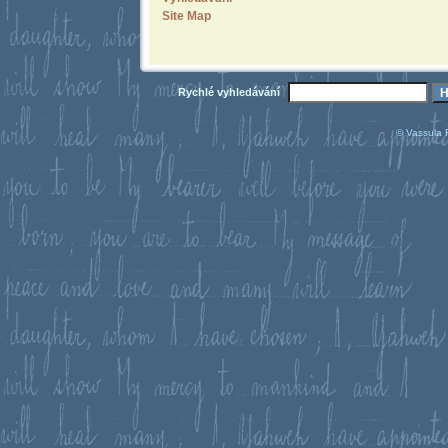
Site Map
Rychlé vyhledávání
© Vassula