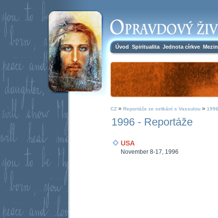
Úvod
Spiritualita
Jednota církve
Mezin
»
»
CZ
Reportáže ze setkání s Vassulou
1996
1996 - Reportáže
USA
November 8-17, 1996