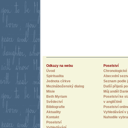
Odkazy na webu
Poselství
Úvod
Chronologické 
Spiritualita
Abecední sez
Jednota církve
Seznam podle j
Mezináboženský dialog
Další přijatá po
Misie
Můj anděl Dani
Beth Myriam
Poselství ke st
Svědectví
v angličtině
Bibliografie
Poselství onlin
Aktuality
Vyhledávání v 
Kontakt
Nahodile vybra
Poselství
Vyhledávání