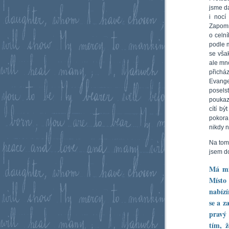
jsme d
i nocí
Zapomn
o celn
podle m
se vša
ale mn
přicház
Evange
posels
poukaz
cítí b
pokora.
nikdy n
Na tomt
jsem d
Má mil
Místo
nabízí
se a z
pravý 
tím, 