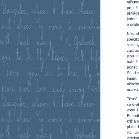
ničemu
proto
přivádě
jednoh
o svate
Násle
specif
si neb
zastra
jsou 
nábože
ponětí
Snad ch
Imam. 
několi
neakcep
Těsně 
se div
vody. 
Benedi
kříž a
přímo 
víc. U
velekn