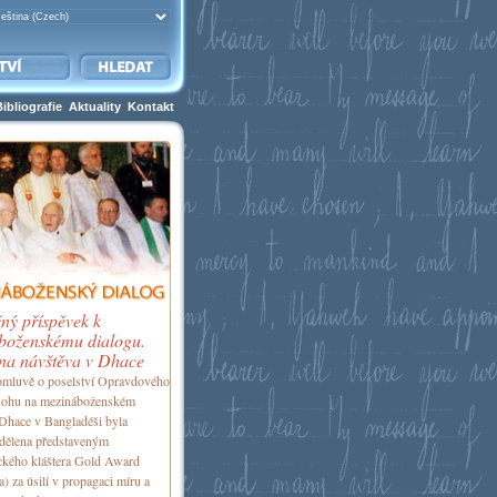
Bibliografie
Aktuality
Kontakt
ný příspěvek k
boženskému dialogu.
ina návštěva v Dhace
romluvě o poselství Opravdového
 Bohu na mezináboženském
 Dhace v Bangladéši byla
dělena představeným
ckého kláštera Gold Award
a) za úsilí v propagaci míru a