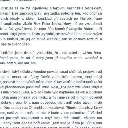
diskuse se ke mě vyjadřovali s takovou vážností a respektem,
 našich křesťanských bratří jen zřídka nalezne ten, kdo přichází
 jejich ideály a ideje. Například při cestách po Nairobi, jsme
vili anglického vikáře Rev. Peter Njoka, který mě po vyslechnutí
tví začal vysvětlovat, že nám Bůh kromě Evangelia žádné další
edal. Když jsem mu řekla „vytvořili jste mrtvého Boha podle svých
v a umístili jste jej do tenké krabice.", tak se doslova rozzuřil a
l nás ze svého úřadu.
setkání, jsem dvakrát zaslechla, že jsem velmi odvážná žena.
ejmě proto, že od té doby jsem již hovořila velmi uvolněně a
la jsem si kdo oni jsou...
 chvíli, když někdo z Voodoo povstal, snad chtěl tak projevit svůj
las se mnou, se nějaký člověk z neoficiální církve, který nebyl
, postavil a odpověděl místo mne. S uctivostí ale neústupně začal
at předkládaná poselství i mne. Řekl, „Byl jsem zde včera, když k
ssula promlouvala, a to co říkala bylo naplněno láskou a Duchem
. Ona nám přinesla Boží lásku a my jsme se od ní mohli dovědět
dobrých věcí. Ona nám pověděla, jak uvnitř sebe utvořit místo
u Duchu, aby nás On mohl zdokonalovat. Přinesla poselství lásky
em, naší zemi a našemu lidu. A bude v tom pokračovat." Všichni
mi pozorně naslouchali a když svou řeč skončil, všichni mu
li. Tehdy jsem dodala pořekadlo: „Tam kde je láska je Bůh a tam