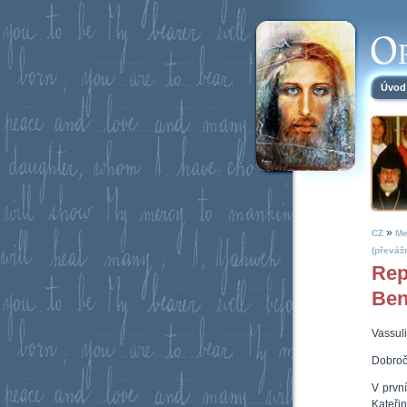
Úvod
»
CZ
Me
(převáž
Rep
Ben
Vassuli
Dobroč
V prvn
Kateři