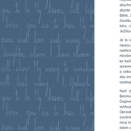
abycho
abyste 
Bible,
člověk
toho, 
Ježíšov
Je to 
nejsou
nekřes
Hirošim
ke každ
spraved
a odku
aby zm
opakuje
Nyní j
Beninu,
Dagnon
vystou
Opravd
úvodní
musí b
lidem d