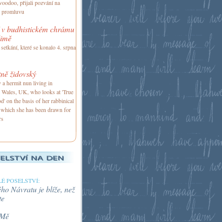
voodoo, přijali pozvání na
u promluvu
í v budhistickém chrámu
šimě
setkání, které se konalo 4. srpna
ně židovský
 a hermit nun living in
 Wales, UK, who looks at 'True
d' on the basis of her rabbinical
o which she has been drawn for
rs
É POSELSTVÍ:
o Návratu je blíže, než
te
 Mě