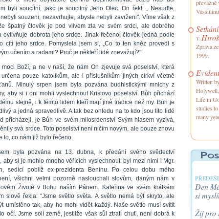
převážně 
m byli soucitní, jako je soucitný Jeho Otec. On řekl: „ Nesuďte,
Vassulin
nebyli souzeni; nezavrhujte, abyste nebyli zavrženi". Víme však z
 že špatný člověk je pod vlivem zla ve svém srdci, ale dobrého
Setkán
a ovlivňuje dobrota jeho srdce. Jinak řečeno; člověk jedná podle
v Hiro
co cítí jeho srdce. Pomyslela jsem si, „Co to ten kněz provedl s
Zpráva ze 
ým učením a radami? Proč je někteří lidé znevažují?"
1999.
v moci Boží, a ne v naší, že nám On zjevuje svá poselství, která
Evident
 určena pouze katolíkům, ale i příslušníkům jiných církví včetně
Written by
ťanů. Minulý srpen jsem byla pozvána budhistickými mnichy z
Holywell,
y, aby si i oni mohli vyslechnout Kristovo poselství. Bůh přichází
Life in Go
ému stejně, i k těmto lidem kteří mají jiné tradice než my. Bůh je
studies t
livý a jedná spravedlivě. A tak bez ohledu na to kdo jsou tito lidé
many yea
d přicházejí, je Bůh ve svém milosrdenství Svým hlasem vyzívá,
ěnily svá srdce. Toto poselství není ničím novým, ale pouze znovu
 to, co nám již bylo řečeno.
sem byla pozvána na 13. dubna, k předání svého svědectví
 aby si je mohlo mnoho věřících vyslechnout; byl mezi nimi i Mgr.
, sedící poblíž ex-prezidenta Beninu. Po celou dobu mého
PŘEDEŠL
pení, všichni velmi pozorně naslouchali slovům, daným nám v
Den Méh
ovém Životě v Bohu naším Pánem. Kateřina ve svém krátkém
si myslí
m slově řekla: "Jsme světlo světa. A světlo nemá být skryto, ale
ýt umístěno tak, aby ho mohl vidět každý. Naše světlo musí svítit
Žij pro
o očí. Jsme solí země, jestliže však sůl ztratí chuť, není dobrá k