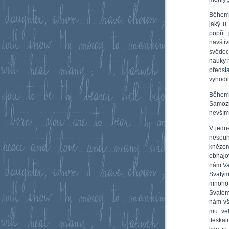
Během 
jaký u
popřít
navští
svědec
nauky n
předsta
vyhodi
Během 
Samozř
nevšíma
V jedné
nesouh
knězem
obhajov
nám Va
Svatým
mnoho 
Svatém
nám vš
mu vel
tleska