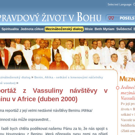
Spiritualita
Jednota církve
Mezináboženský dialog
Misie
Beth Myriam
Svědectví
»
zináboženský dialog
Benin, Afrika - setkání s kmenovými náčelníky
»
ně voodoo)
Jedineč
ortáž z Vassuliny návštěvy v
meziná
Vassul
inu v Africe (duben 2000)
Po její p
života v
na reportáž z její velmi nedávné návštěvy Beninu /Afrika/
setkání v
Vassule u
innost nás může ospravedlnit...
buddhisti
í řadě bych chtěla poděkovat našemu Pánu za to, že nás spojil s
(Zlatá cen
nou Hounsokou z Beninu, která připravila svou zemi na přijetí