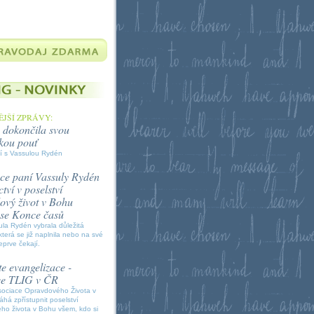
JŠÍ ZPRÁVY:
 dokončila svou
kou pouť
í s Vassulou Rydén
ce paní Vassuly Rydén
tví v poselství
vý život v Bohu
í se Konce časů
la Rydén vybrala důležitá
která se již naplnila nebo na své
eprve čekají.
e evangelizace -
ce TLIG v ČR
sociace Opravdového Života v
á zpřístupnit poselství
ho života v Bohu všem, kdo si