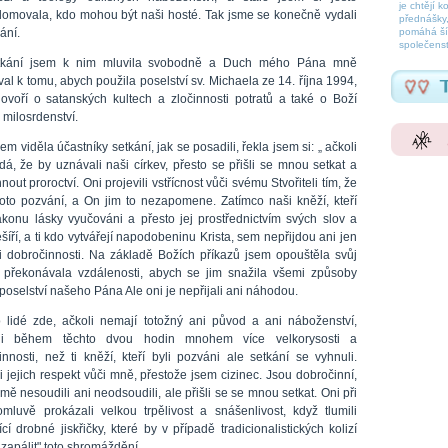
je chtějí k
omovala, kdo mohou být naši hosté. Tak jsme se konečně vydali
přednášky,
ání.
pomáhá šíř
společenst
tkání jsem k nim mluvila svobodně a Duch mého Pána mně
val k tomu, abych použila poselství sv. Michaela ze 14. října 1994,
hovoří o satanských kultech a zločinnosti potratů a také o Boží
 milosrdenství.
em viděla účastníky setkání, jak se posadili, řekla jsem si: „ ačkoli
dá, že by uznávali naši církev, přesto se přišli se mnou setkat a
nout proroctví. Oni projevili vstřícnost vůči svému Stvořiteli tím, že
i toto pozvání, a On jim to nezapomene. Zatímco naši kněží, kteří
ákonu lásky vyučováni a přesto jej prostřednictvím svých slov a
šíří, a ti kdo vytvářejí napodobeninu Krista, sem nepřijdou ani jen
i dobročinnosti. Na základě Božích příkazů jsem opouštěla svůj
překonávala vzdálenosti, abych se jim snažila všemi způsoby
poselství našeho Pána Ale oni je nepřijali ani náhodou.
to lidé zde, ačkoli nemají totožný ani původ a ani náboženství,
vili během těchto dvou hodin mnohem více velkorysosti a
innosti, než ti kněží, kteří byli pozváni ale setkání se vyhnuli.
i jejich respekt vůči mně, přestože jsem cizinec. Jsou dobročinní,
 mě nesoudili ani neodsoudili, ale přišli se se mnou setkat. Oni při
mluvě prokázali velkou trpělivost a snášenlivost, když tlumili
ící drobné jiskřičky, které by v případě tradicionalistických kolizí
zapálit" toto shromáždění.