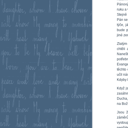
Pánový
ruku a 
Stejně
Pán se
týče, 
bude p
jiné ze
Zlatým
chtěli
Nanešt
potře
Evange
těchto
učil ná
Kdyby 
Když j
zasáhn
Ducha, 
na Boží
Jsou ž
záměrů
vystou
nepřát