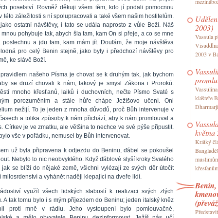
mezinábož
ch poselství. Rovněž děkuji všem těm, kdo jí podali pomocnou
v této záležitosti s ní spolupracovali a také všem našim hostitelům.
Udělení
 jako ostatní návštěvy, i tato se udála naprosto z vůle Boží. Náš
2003)
 mnou pohybuje tak, abych šla tam, kam On si přeje, a co se mne
Vassula p
já poslechnu a jdu tam, kam mám jít. Doufám, že moje návštěva
Visuddhan
lodná pro celý Benin stejně, jako byly i předchozí návštěvy pro
2003 v Ba
mě, ke slávě Boží.
Vassul
 pravidlem našeho Písma je chovat se k druhým tak, jak bychom
promlu
 aby se druzí chovali k nám; takový je smysl Zákona i Proroků.
Vassulina
ěstí mnoho křesťanů, laiků i duchovních, nečte Písmo Svaté s
klášteře 
bným porozuměním a stále hůře chápe Ježíšovo učení. Oni
Dharmarji
lium nežijí. To je jeden z mnoha důvodů, proč Bůh intervenuje v
 časech a tolika způsoby k nám přichází, aby k nám promlouval a
Vassula
s. Církev je ve zmatku, ale většina to nechce ve své pýše připustit.
května
bylo vše v pořádku, nemusel by Bůh intervenovat.
Krátký čl
Bangladéš
sem už byla připravena k odjezdu do Beninu, ďábel se pokoušel
muslimům
out. Nebylo to nic neobvyklého. Když ďáblové slyší kroky Svatého
křesťanům
jak se blíží do nějaké země, všichni vylézají ze svých děr útočit
 milosrdenství a vyhánět naději klepající na dveře lidí.
Benin, 
ádostiví využít všech lidských slabostí k realizaci svých zlých
kmenov
. A tak tomu bylo i s mým příjezdem do Beninu; jeden italský kněz
(převá
pil proti mně v rádiu. Jeho vystoupení bylo pomlouvačné,
Představi
elské a mělo obyvatele Beninu dezinformovat. Ježíš nás učí