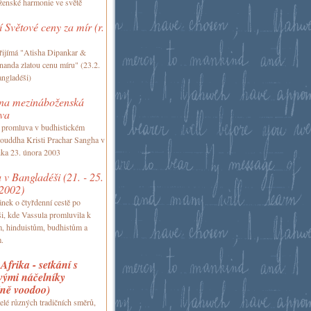
enské harmonie ve světě
 Světové ceny za mír (r.
řijímá "Atisha Dipankar &
anda zlatou cenu míru" (23.2.
ngladéši)
ina mezináboženská
va
 promluva v budhistickém
Bouddha Kristi Prachar Sangha v
ka 23. února 2003
 v Bangladéši (21. - 25.
 2002)
ánek o čtyřdenní cestě po
i, kde Vassula promluvila k
, hinduistům, budhistům a
.
Afrika - setkání s
ými náčelníky
žně voodoo)
telé různých tradičních směrů,