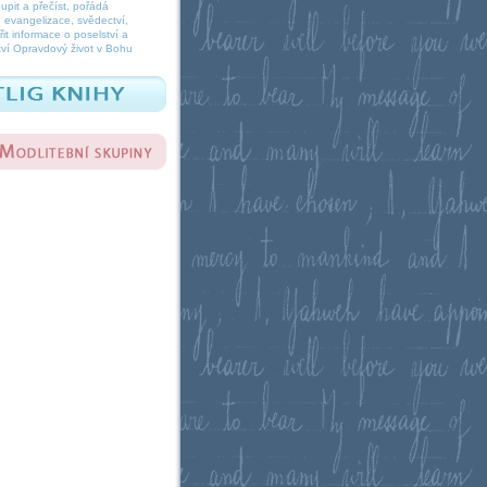
oupit a přečíst, pořádá
 evangelizace, svědectví,
it informace o poselství a
ví Opravdový život v Bohu