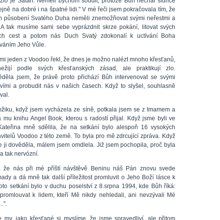
 zlo je Satan. Neměli bychom soudit, protože Bůh nechal slunce
stejně na dobré i na špatné lidi." V mé řeči jsem pokračovala tím, že
 působení Svatého Duha neměli znemožňovat svými neřestmi a
. A tak musíme sami sebe vyprázdnit skrze pokání, litovat svých
ch cest a potom nás Duch Svatý zdokonalí k uctívání Boha
váním Jeho Vůle.
mi jeden z Voodoo řekl, že dnes je možno nalézt mnoho křesťanů,
nežijí podle svých křesťanských zásad, ale praktikují zlo.
děla jsem, že právě proto přichází Bůh intervenovat se svými
tvími a probudit nás v našich časech. Když to slyšel, souhlasně
val.
žiku, když jsem vycházela ze síně, potkala jsem se z Imamem a
a mu knihu Angel Book, kterou s radostí přijal. Když jsme byli ve
Kateřina mně sdělila, že na setkání bylo alespoň 16 vysokých
avitelů Voodoo z této země. To byla pro mě zdrcující zpráva. Když
e ji dověděla, málem jsem omdlela. Již jsem pochopila, proč byla
a tak nervózní.
 že nás při mé příští návštěvě Beninu náš Pán znovu svede
ady a dá mně tak další příležitost promluvit o Jeho Boží lásce k
oto setkání bylo v duchu poselství z 8.srpna 1994, kde Bůh říká:
promlouvat k lidem, kteří Mě nikdy nehledali, ani nevzývali Mé
.".
e my, jako křesťané si myslíme, že jsme spravedliví, ale přitom