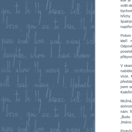
kde je
svítit 
bychom
hříchy
špatný
naplňo
Potom 
kteří 
Odpově
posels
přikyvo
V okam
nabídl
voze, 
předst
jsem s
Kateřin
Možná,
dohrom
nám. T
„Budu 
Jméno..
Protož