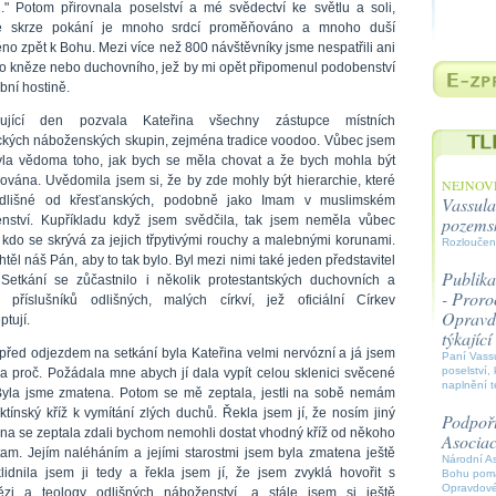
." Potom přirovnala poselství a mé svědectví ke světlu a soli,
že skrze pokání je mnoho srdcí proměňováno a mnoho duší
no zpět k Bohu. Mezi více než 800 návštěvníky jsme nespatřili ani
o kněze nebo duchovního, jež by mi opět připomenul podobenství
bní hostině.
dující den pozvala Kateřina všechny zástupce místních
ických náboženských skupin, zejména tradice voodoo. Vůbec jsem
yla vědoma toho, jak bych se měla chovat a že bych mohla být
šována. Uvědomila jsem si, že by zde mohly být hierarchie, které
NEJNOVĚ
odlišné od křesťanských, podobně jako Imam v muslimském
Vassula
nství. Kupříkladu když jsem svědčila, tak jsem neměla vůbec
pozems
, kdo se skrývá za jejich třpytivými rouchy a malebnými korunami.
Rozloučen
těl náš Pán, aby to tak bylo. Byl mezi nimi také jeden představitel
Publika
Setkání se zůčastnilo i několik protestantských duchovních a
- Proroc
k příslušníků odlišných, malých církví, jež oficiální Církev
Opravdo
tují.
týkajíc
před odjezdem na setkání byla Kateřina velmi nervózní a já jsem
Paní Vassu
poselství, 
ila proč. Požádala mne abych jí dala vypít celou sklenici svěcené
naplnění t
Byla jsme zmatena. Potom se mě zeptala, jestli na sobě nemám
ktínský kříž k vymítání zlých duchů. Řekla jsem jí, že nosím jiný
Podpořt
 ona se zeptala zdali bychom nemohli dostat vhodný kříž od někoho
Asocia
tam. Jejím naléháním a jejími starostmi jsem byla zmatena ještě
Národní A
klidnila jsem ji tedy a řekla jsem jí, že jsem zvyklá hovořit s
Bohu pomáh
Opravdové
ězi a teology odlišných náboženství, a stále jsem si ještě