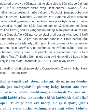
aleko od pravdy a většina z nás je stále slepá. Bůh nás volá dnem
 k POKÁNÍ, abychom skrze svoji lítost obdrželi ovoce LÁSKY.
ěli jsme, že poslední může být první. Pochopili jsme podobenství
íku a farizeovi? Nakonec, v Soudný Den, budeme všichni souzeni
nožství lásky, jakou jsme měli když jsme ještě byli na zemi. Láska
k vytratila. Hodně jich káže Evangelium, jehož základem je láska,
ozí kdo kážou, podle Evangelia nejednají. Není proto divu, že Bůh
í zasáhnout. Ale většina, co se staví proti poselstvím, jsou ti kteří
lium nežijí a tak je pro nás snadné odhalit je. Proto nemají rádi
tví, protože pokaždé když Bůh promlouvá znamená to, že kriticky
uje na jejich pastýřskou odpovědnost za svěřené stádo. Proto se
ýt ohroženi, když k nám Bůh promlouvá a napomíná nás. Schází
 Bible říká: „Ti, kteří o Něm nikdy nemluvili Ho uvidí a ti kdo o Něm
eslyšeli Mu budou rozumět". (R 15,21) Bible nikdy nelže!
o místě chci připojit poselství z Opravdového Života v Bohu, které
ostala 19.ledna 1995:
ost se vznáší nad tebou, pokolení, ale už ne na dlouho.
 aby jste rozdmychávali plameny lásky, kterou vám všem
m, zdarma, těmito poselstvími, a dovolovali Mé lásce šířit
apálit každé srdce, tak mnohé z Mých kněžských duší dělají
opak. Milost je dnes vaší nadějí, ale vy se spokojujete s
že plníte svého ducha věděním, které není vůbec žádným