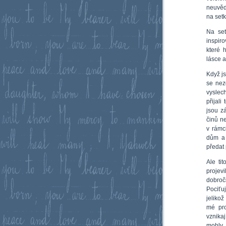
neuvěd
na setk
Na se
inspiro
které 
lásce a
Když js
se nez
vyslech
přijal
jsou z
činů ne
v rámc
dům a 
předat 
Ale ti
proje
dobroč
Pociťuj
jelikož
mé pro
vznikaj
mohly „