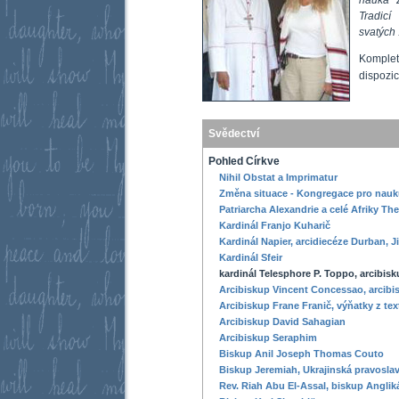
Tradicí
svatých .
Kompletn
dispozi
Svědectví
Pohled Církve
Nihil Obstat a Imprimatur
Změna situace - Kongregace pro nauku
Patriarcha Alexandrie a celé Afriky The
Kardinál Franjo Kuharič
Kardinál Napier, arcidiecéze Durban, Ji
Kardinál Sfeir
kardinál Telesphore P. Toppo, arcibis
Arcibiskup Vincent Concessao, arcibis
Arcibiskup Frane Franič, výňatky z tex
Arcibiskup David Sahagian
Arcibiskup Seraphim
Biskup Anil Joseph Thomas Couto
Biskup Jeremiah, Ukrajinská pravoslav
Rev. Riah Abu El-Assal, biskup Anglik