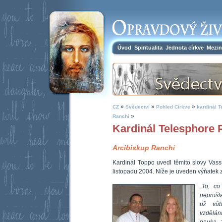
Úvod
Spiritualita
Jednota církve
Mezin
»
»
»
CZ
Svědectví
Pohled Církve
kardinál T
»
Ranchi
Kardinál Telesphore 
Arcibiskup Ranchi
Kardinál Toppo uvedl těmito slovy Vass
listopadu 2004. Níže je uveden výňatek z
„To, co
neprošl
už vůb
vzdělání
nauka 