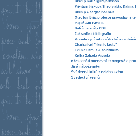
Biskup Karl Sigurbjörnsson
Přivítání biskupa Theofylakta, Káhira,
Biskup Georges Kahhale
Otec Ion Bria, profesor pravoslavné te
Papež Jan Pavel II.
Další materiály CDF
Zahraniční bibliografie
Vassula vydávala svědectví na setkání
Charitativní "skutky lásky"
Ekumenismus & spiritualita
Kniha Záhada Vassula
Křesťanští duchovní, teologové a pro
Jiná náboženství
Svědectví laiků z celého světa
Svědectví vězňů