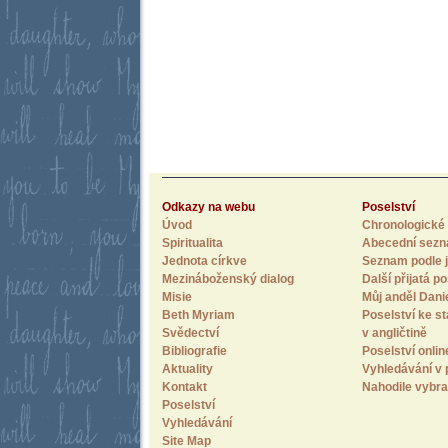
Odkazy na webu
Poselství
Úvod
Chronologické 
Spiritualita
Abecední sez
Jednota církve
Seznam podle j
Mezináboženský dialog
Další přijatá po
Misie
Můj anděl Dani
Beth Myriam
Poselství ke st
Svědectví
v angličtině
Bibliografie
Poselství onlin
Aktuality
Vyhledávání v 
Kontakt
Nahodile vybra
Poselství
Vyhledávání
Site Map