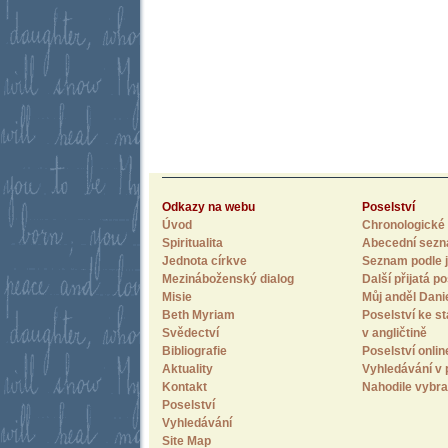
Odkazy na webu
Poselství
Úvod
Chronologické 
Spiritualita
Abecední sez
Jednota církve
Seznam podle j
Mezináboženský dialog
Další přijatá po
Misie
Můj anděl Dani
Beth Myriam
Poselství ke st
Svědectví
v angličtině
Bibliografie
Poselství onlin
Aktuality
Vyhledávání v 
Kontakt
Nahodile vybra
Poselství
Vyhledávání
Site Map