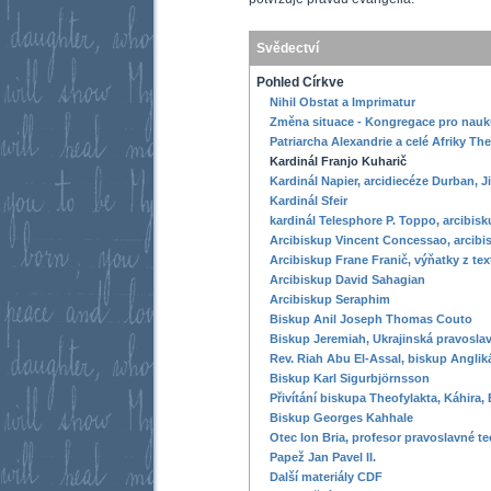
Svědectví
Pohled Církve
Nihil Obstat a Imprimatur
Změna situace - Kongregace pro nauku
Patriarcha Alexandrie a celé Afriky The
Kardinál Franjo Kuharič
Kardinál Napier, arcidiecéze Durban, Ji
Kardinál Sfeir
kardinál Telesphore P. Toppo, arcibis
Arcibiskup Vincent Concessao, arcibis
Arcibiskup Frane Franič, výňatky z tex
Arcibiskup David Sahagian
Arcibiskup Seraphim
Biskup Anil Joseph Thomas Couto
Biskup Jeremiah, Ukrajinská pravoslav
Rev. Riah Abu El-Assal, biskup Anglik
Biskup Karl Sigurbjörnsson
Přivítání biskupa Theofylakta, Káhira,
Biskup Georges Kahhale
Otec Ion Bria, profesor pravoslavné te
Papež Jan Pavel II.
Další materiály CDF