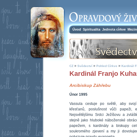
Úvod
Spiritualita
Jednota církve
Mezin
»
»
»
CZ
Svědectví
Pohled Církve
Kardinál F
Kardinál Franjo Kuha
Arcibiskup Záhřebu
Únor 1995
Vassula cestuje po světě, aby svojí
křesťanů, poslušnost vůči papeži, e
Nejsvětějšímu Srdci Ježíšovu a zvlášt
stejně jako hluboké náboženské obráce
papežem, s kardinály a biskupy cel
soukromého zjevení a my ji dovolujem
potvrzuje pravdu evangelia.