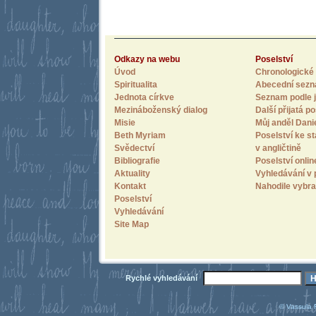
Odkazy na webu
Poselství
Úvod
Chronologické 
Spiritualita
Abecední sez
Jednota církve
Seznam podle j
Mezináboženský dialog
Další přijatá po
Misie
Můj anděl Dani
Beth Myriam
Poselství ke st
Svědectví
v angličtině
Bibliografie
Poselství onlin
Aktuality
Vyhledávání v 
Kontakt
Nahodile vybra
Poselství
Vyhledávání
Site Map
Rychlé vyhledávání
© Vassula