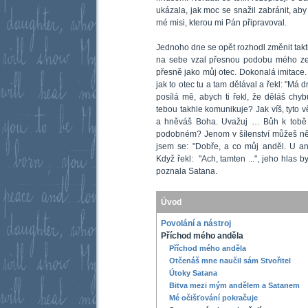
ukázala, jak moc se snažil zabránit, aby
mé misi, kterou mi Pán připravoval.
Jednoho dne se opět rozhodl změnit takti
na sebe vzal přesnou podobu mého zes
přesně jako můj otec. Dokonalá imitace.
jak to otec tu a tam dělával a řekl: "Má d
posílá mě, abych ti řekl, že děláš chyb
tebou takhle komunikuje? Jak víš, tyto v
a hněváš Boha. Uvažuj … Bůh k tobě 
podobném? Jenom v šílenství můžeš ně
jsem se: "Dobře, a co můj anděl. U a
Když řekl: "Ach, tamten ...", jeho hlas b
poznala Satana.
Úvod
Povolání a nástroj
Příchod mého anděla
Příchod mého anděla
Otčenáš mne naučil sám Stvořitel
Útoky Satana
Bitva mezi mým andělem a Satanem
Mé očišťování pokračuje