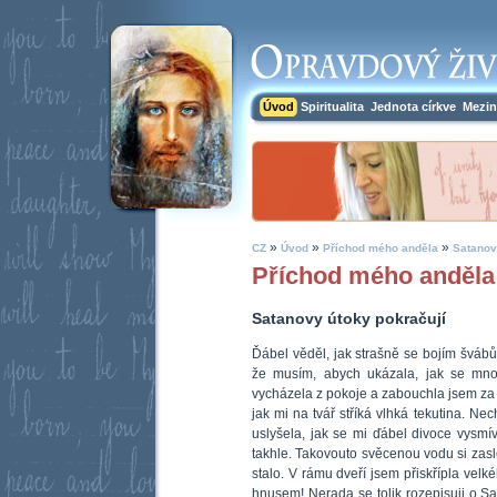
Úvod
Spiritualita
Jednota církve
Mezin
»
»
»
CZ
Úvod
Příchod mého anděla
Satanovy
Příchod mého anděla
Satanovy útoky pokračují
Ďábel věděl, jak strašně se bojím švábů.
že musím, abych ukázala, jak se mno
vycházela z pokoje a zabouchla jsem za 
jak mi na tvář stříká vlhká tekutina. N
uslyšela, jak se mi ďábel divoce vysmív
takhle. Takovouto svěcenou vodu si zaslo
stalo. V rámu dveří jsem přiskřípla vel
hnusem! Nerada se tolik rozepisuji o Sa