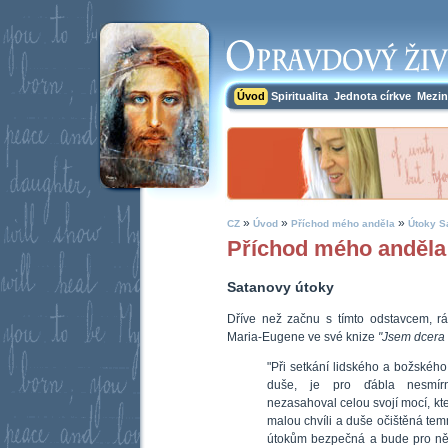
Úvod
Spiritualita
Jednota církve
Mezin
»
»
»
CZ
Úvod
Příchod mého anděla
Útoky S
Příchod mého anděla
Satanovy útoky
Dříve než začnu s tímto odstavcem, r
Maria-Eugene ve své knize
"Jsem dcera 
"Při setkání lidského a božského,
duše, je pro ďábla nesmír
nezasahoval celou svojí mocí, kte
malou chvíli a duše očištěná tem
útokům bezpečná a bude pro ně