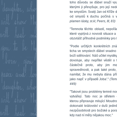
toho důvodu se ďábel snaží vyu
kterými ji převyšuje, pro její ne
ke smyslům. Svatý Jan od Kříže do
od smyslů k duchu počíná s v
plamen lásky, st.iii; Peers, III, 83)
"Temnota těchto oblastí, nepořá
které vyplývá z novosti situace a 
obzvlášť příhodné podmínky pro kn
"Podle určitých konkrétních z
ticha ve smyslech ďábel snadno
boží sdělování. Náš učitel mystik
dovoluje, aby nepřítel věděl o 
částečně proto, aby jim mo
spravedlnosti, a pak také prot
namítat, že mu nebyla dána pří
jako např. v případě Joba'."
(Temn
449)
"Takové jsou problémy temné noci 
vytvářejí. Tato noc je střete
kterou připravuje milující Moudr
dokonalé království v duši jedině
nezpůsobilosti pro božské a poraz
kdy nad ní měly nějakou moc."