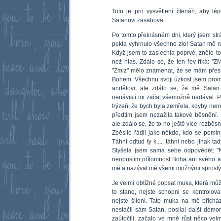
Toto je pro vysvětlení čtenáři, aby l
Satanovi zasahovat.
Po tomto překrásném dni, který jsem str
pekla vyhrnulo všechno zlo! Satan mě 
Když jsem to zaslechla poprvé, znělo to
než hlas. Zdálo se, že ten řev říká: "Z
"Zmiz" mělo znamenat, že se mám přes
Bohem. Všechnu svoji úzkost jsem prom
andělovi, ale zdálo se, že mě Satan
nenávistí mi začal všemožně nadávat. 
trýzeň, že bych byla zemřela, kdyby nem
předtím jsem nezažila takové běsnění.
ale zdálo se, že to ho ještě více rozběsni
Zběsile řádil jako někdo, kdo se pominu
Táhni odtud ty k...., táhni nebo jinak t
Slyšela jsem sama sebe odpovědět: "N
neopustím přítomnost Boha ani svého and
mě a nazýval mě všemi možnými sprost
Je velmi obtížné popsat muka, která můž
to stane, nejste schopni se kontrolov
nejste šílení. Tato muka na mě přichá
nestačil sám Satan, posílal další démon
zaútočili, začalo ve mně růst něco vel