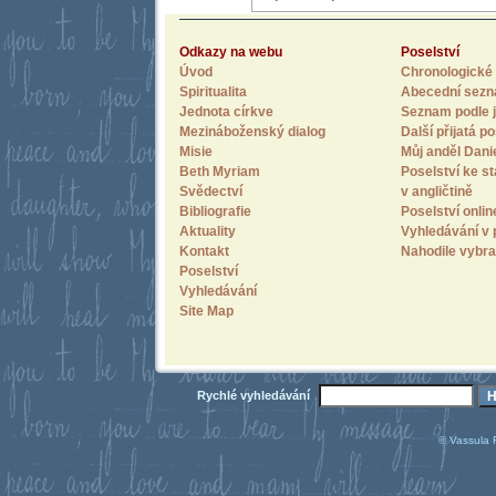
Odkazy na webu
Poselství
Úvod
Chronologické 
Spiritualita
Abecední sez
Jednota církve
Seznam podle j
Mezináboženský dialog
Další přijatá po
Misie
Můj anděl Dani
Beth Myriam
Poselství ke st
Svědectví
v angličtině
Bibliografie
Poselství onlin
Aktuality
Vyhledávání v 
Kontakt
Nahodile vybra
Poselství
Vyhledávání
Site Map
Rychlé vyhledávání
© Vassula