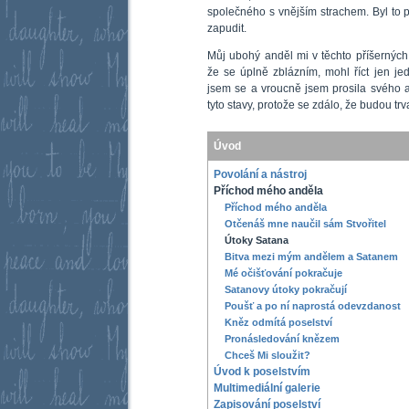
společného s vnějším strachem. Byl to p
zapudit.
Můj ubohý anděl mi v těchto příšerných 
že se úplně zblázním, mohl říct jen je
jsem se a vroucně jsem prosila svého 
tyto stavy, protože se zdálo, že budou trv
Úvod
Povolání a nástroj
Příchod mého anděla
Příchod mého anděla
Otčenáš mne naučil sám Stvořitel
Útoky Satana
Bitva mezi mým andělem a Satanem
Mé očišťování pokračuje
Satanovy útoky pokračují
Poušť a po ní naprostá odevzdanost
Kněz odmítá poselství
Pronásledování knězem
Chceš Mi sloužit?
Úvod k poselstvím
Multimediální­ galerie
Zapisování poselství