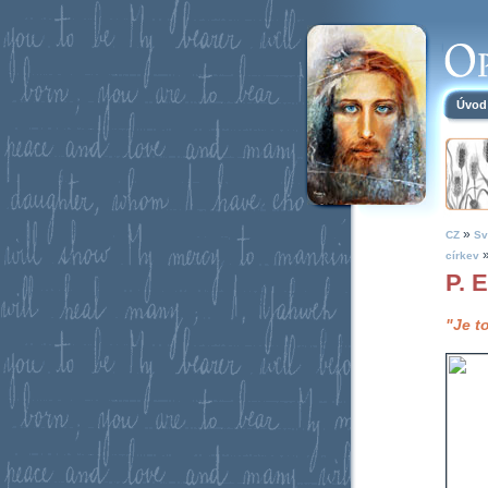
Úvod
»
CZ
Sv
církev
P. 
"Je t