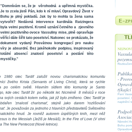
"
Domnívám se, že je věrohodná a upřimná mystička.
Je to zcela jistě Pán, kdo k ní mluví
.
Opravdový Život v
Bohu
je plný pokladů. Jak by to mohla ta žena sama
vytvořit? Nedávná intervence kardinála Ratzingera
byla velmi pozitivní. Kromě uznání četného a zjevného
velmi pozitivního ovoce Vassuliny mise, plně opravňuje
věřící dále šířit tato poselství. Nakonec se prokázalo, že
dokument vydaný Posvátnou kongregací pro nauku
víry je absurdní. Bez jakéhokoliv podpisu, inspirovaný
NEJNOVĚ
Vassula
totální absencí znalostí poselství a poslání této
pozems
mystičky.
"
Rozloučen
Publika
 1980 otec Tardif založil novou charismatickou komunitu
- Proroc
níci živého Krista (Servants of Living Christ), která se rychle
Opravdo
ila po celém světě. Hlavním sídlem této komunity je Santo
týkajíc
o, kde otec Tardif žil po několik let. Nicméně 8 měsíců v roce
Paní Vassu
 na svých cestách kolem světa, jak již bylo zmíňeno. Otec Tardif je
poselství, 
naplnění t
bdařen 'znalostí charismat', stejně jako darem 'rozlišování
mat'. Je považován za jednoho z hlavních představitelů Světového
Podpořt
matického hnutí. Je rovněž autorem úspěšných knih, mezi něž
Asocia
Jesus is the Messiah (Ježíš je Mesiáš), In the Fire of Love (V ohni
Národní A
 a The New Pentecost (Nové letnice).
Bohu pomáh
Opravdové