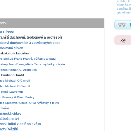
je chtějí k
přednášky,
pomáhá šíř
společenst
ctví
d Církve
anští duchovní, teologové a profesoři
dectví duchovních a zasvěcených osob
voslavná církev
skokatolická církev
rcibiskup Frane Franič, výňatky z textu
iskup Joao Evangelista Terra, výňatky z textu
ishop Ramon C. Arguelles
. Emiliano Tardif
tec Michael O´Carroll
tec Michael O´Carroll
. René Laurentin
r. Rooney & Otec. Faricy
tec Ljudevit Rupcic, OFM, výňatky z textu
likáni
eránská církev
náboženství
ctví laiků z celého světa
ctví vězňů