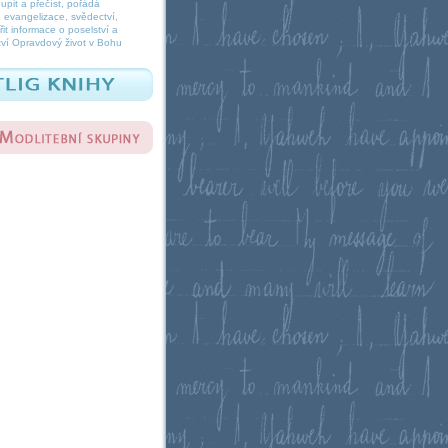
oupit a přečíst, pořádá
 evangelizace, svědectví,
it informace o poselství a
ví Opravdový život v Bohu