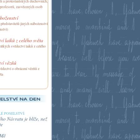
ch a protestantských duchovních,
 profesorů, zasvěcených osob
boženství
 představitelů jiných náboženství
nství)
ví laiků z celého světa
átkých svědectví laiků z celého
ví vězňů
ědectví o obrácení vězňů z
ěta
É POSELSTVÍ:
o Návratu je blíže, než
te
 Mě