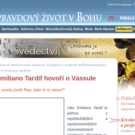
Spiritualita
Jednota církve
Mezináboženský dialog
Misie
Beth Myriam
Svědectví
»
»
ědectví
Křesťanští duchovní, teologové a profesoři
Římskokatolická
»
»
P. Emiliano Tardif
Emiliano Tardif hovoří o Vassule
o zcela jistě Pán, kdo k ní mluví"
Pohled
Informace 
Otec Emiliano Tardif je
Opravdov
jednou z
Křesťan
nejdůležitějších a
a profe
nejvýznamnějších
charismatických
Osobní sv
osobností. Původem je