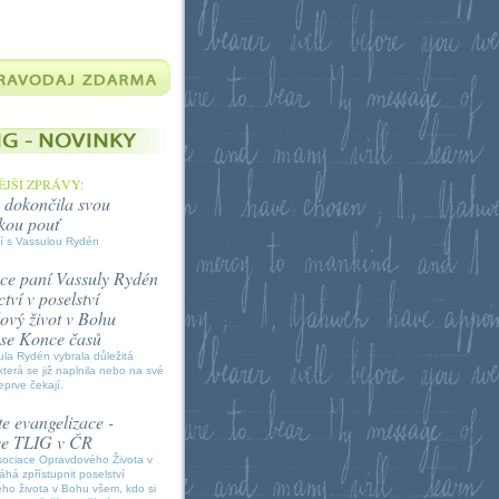
JŠÍ ZPRÁVY:
 dokončila svou
kou pouť
í s Vassulou Rydén
ce paní Vassuly Rydén
tví v poselství
vý život v Bohu
í se Konce časů
la Rydén vybrala důležitá
která se již naplnila nebo na své
eprve čekají.
e evangelizace -
ce TLIG v ČR
sociace Opravdového Života v
á zpřístupnit poselství
ho života v Bohu všem, kdo si