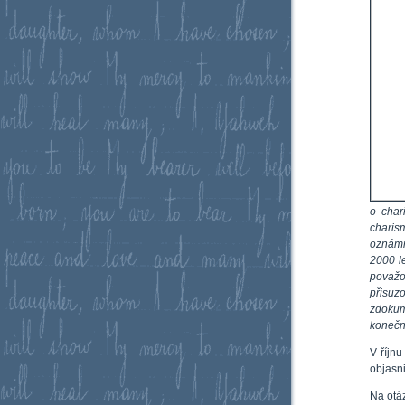
o char
charis
oznámil
2000 l
považo
přisuz
zdoku
konečn
V říjnu
objasn
Na otá