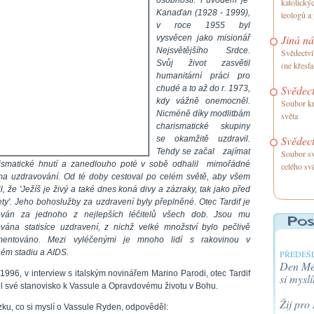
katolický
Kanaďan (1928 - 1999),
teologů a
v roce 1955 byl
Jiná ná
vysvěcen jako misionář
Nejsvětějšího Srdce.
Svědectví
Svůj život zasvětil
(ne křesťa
humanitární práci pro
Svědect
chudé a to až do r. 1973,
kdy vážně onemocněl.
Soubor kr
Nicméně díky modlitbám
světa
charismatické skupiny
Svědect
se okamžitě uzdravil.
Tehdy
se
začal zajímat
Soubor sv
ismatické hnutí a zanedlouho poté
v sobě
odhalil mimořádné
celého sv
ma uzdravování. Od té doby cestoval po celém světě, aby všem
, že 'Ježíš je živý a také dnes koná divy a zázraky, tak jako před
ety
'.
Jeho
bohoslužby
za uzdravení byly přeplněné. Otec Tardif je
ván za jednoho z nejlepších léčitelů všech dob. Jsou mu
ována statisíce uzdravení, z nichž velké množství bylo pečlivě
mentováno. Mezi vyléčenými je mnoho lidí s rakovinou v
ém stadiu a AIDS.
PŘEDEŠL
Den Méh
 1996, v interview s italským novinářem Marino Parodi, otec Tardif
si myslí
il své stanovisko k Vassule a Opravdovému životu v Bohu.
Žij pro
zku, co si myslí o Vassule Ryden, odpověděl: