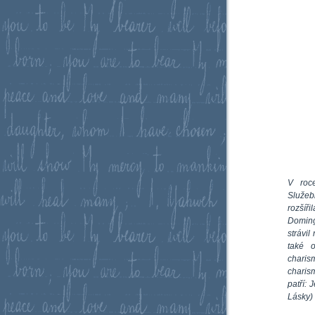
V roce
Služeb
rozšíř
Doming
strávil
také o
charis
charis
patří: 
Lásky)