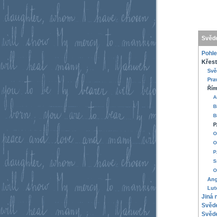
Svěde
Pohle
Křesť
Svě
Pra
Řím
A
B
B
P
O
O
P
S
O
Ang
Lut
Jiná 
Svěde
Svěde