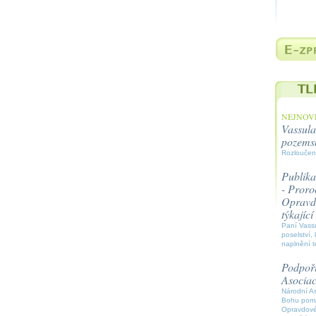
NEJNOVĚ
Vassula
pozems
Rozloučen
Publika
- Proroc
Opravdo
týkajíc
Paní Vassu
poselství, 
naplnění t
Podpořt
Asocia
Národní A
Bohu pomáh
Opravdové