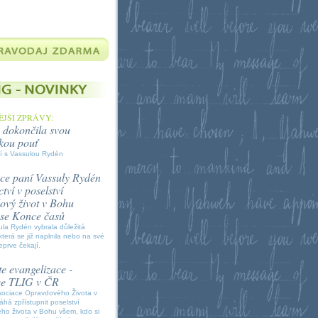
JŠÍ ZPRÁVY:
 dokončila svou
kou pouť
í s Vassulou Rydén
ce paní Vassuly Rydén
tví v poselství
vý život v Bohu
í se Konce časů
la Rydén vybrala důležitá
která se již naplnila nebo na své
eprve čekají.
e evangelizace -
ce TLIG v ČR
sociace Opravdového Života v
á zpřístupnit poselství
ho života v Bohu všem, kdo si