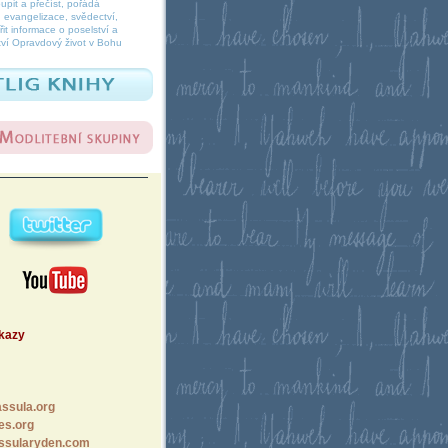
oupit a přečíst, pořádá
 evangelizace, svědectví,
it informace o poselství a
ví Opravdový život v Bohu
dkazy
ssula.org
es.org
ssularyden.com