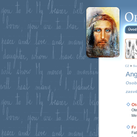
Úvod
»
CZ
Sv
Ang
Osob
zasv
Ot
Ote
Mes
Fr
Fat