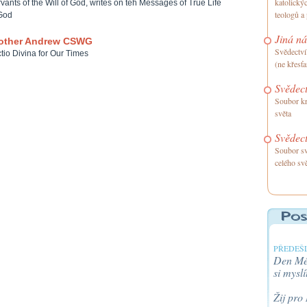
katolický
vants of the Will of God, writes on teh Messages of True Life
teologů a
God
Jiná ná
other Andrew CSWG
Svědectví
tio Divina for Our Times
(ne křesťa
Svědect
Soubor kr
světa
Svědect
Soubor sv
celého sv
PŘEDEŠL
Den Méh
si myslí
Žij pro