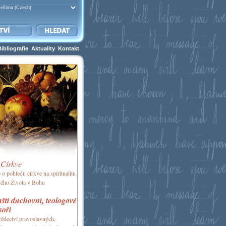
Bibliografie
Aktuality
Kontakt
 Církve
o pohledu církve na spiritualitu
ého Života v Bohu
ští duchovní, teologové
soři
ědectví pravoslavných,