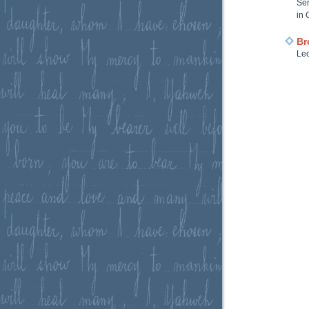
Ser
in 
Br
Lec