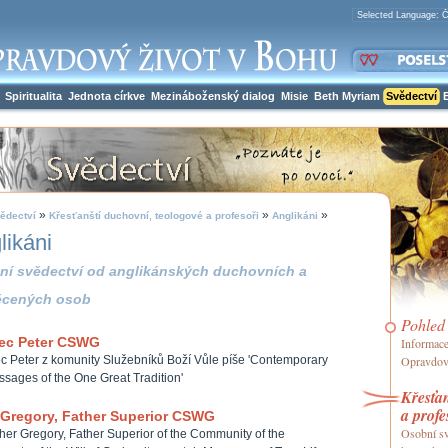
Spiritualita
Jednota církve
Mezináboženský dialog
Misie
Beth Myriam
Svědectví
»
»
»
ědectví
Křesťanští duchovní, teologové a profesoři
Anglikáni
likáni
ní svědectví od anglikánských duchovních a
ěcených osob
Pohled
ec Peter CSWG
Informace 
c Peter z komunity Služebníků Boží Vůle píše 'Contemporary
Opravdov
sages of the One Great Tradition'
Křesťan
a profe
 Gregory, Father Superior CSWG
Osobní sv
her Gregory, Father Superior of the Community of the