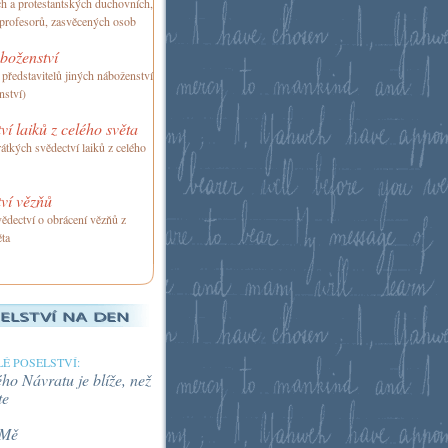
ch a protestantských duchovních,
 profesorů, zasvěcených osob
boženství
 představitelů jiných náboženství
nství)
ví laiků z celého světa
átkých svědectví laiků z celého
ví vězňů
ědectví o obrácení vězňů z
ěta
É POSELSTVÍ:
o Návratu je blíže, než
te
 Mě