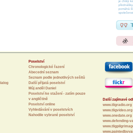
je chtějí k
přednášky,
pomáhá šíř
společenst
Poselství
Chronologické řazení
Abecední seznam
Seznam podle jednotlivých sešitů
ialog
Další přijatá poselství
Můj anděl Daniel
Poselství ke stažení - zatím pouze
v angličtině
Další zajímavé o
Poselství online
www.tligradio.org
Vyhledávání v poselstvích
www.tligvideo.org
Nahodile vybrané poselství
www.onedate.org
www.defending-va
www.tligpilgrimag
www.paintedbyva