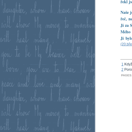
řekl j
Naše j
řeč, n
Jí za 
Mého 
Jí byl
(20.bř
1
Když 
2
Poroz
PAGES