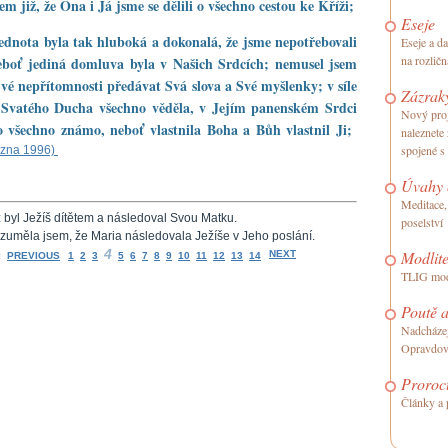
sem již, že Ona i Já jsme se dělili o všechno cestou ke Kříži;
Eseje
ednota byla tak hluboká a dokonalá, že jsme nepotřebovali
Eseje a d
na rozličn
eboť jediná domluva byla v Našich Srdcích; nemusel jsem
Své nepřítomnosti předávat Svá slova a Své myšlenky; v síle
Zázrak
Svatého Ducha všechno věděla, v Jejím panenském Srdci
Nový proj
o všechno známo, neboť vlastnila Boha a Bůh vlastnil Ji;
naleznete
spojené s
ezna 1996)
Úvahy o
Meditace,
byl Ježíš dítětem a následoval Svou Matku.
poselství
uměla jsem, že Maria následovala Ježíše v Jeho poslání.
4
Modlite
NEXT
:
PREVIOUS
1
2
3
5
6
7
8
9
10
11
12
13
14
TLIG modl
Poutě a
Nadcházej
Opravdov
Proroct
Články a 