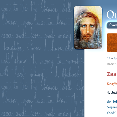
Úvod
»
CZ
Sp
PAGES
Zas
Rozjí
4. Je
do to
Nejsvě
chodil