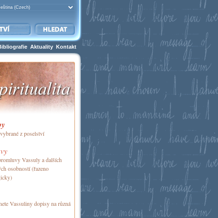
Bibliografie
Aktuality
Kontakt
by
vybrané z poselství
vy
romluvy Vassuly a dalších
ch osobností (řazeno
icky)
nete Vassuliny dopisy na různá