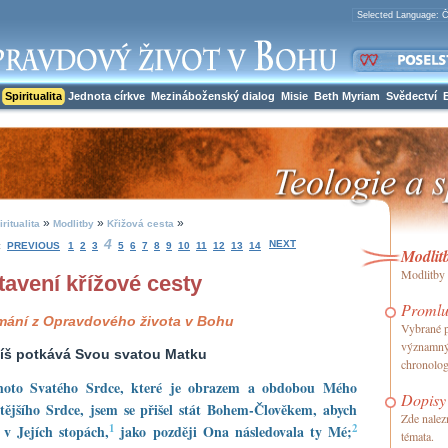
Spiritualita
Jednota církve
Mezináboženský dialog
Misie
Beth Myriam
Svědectví
»
»
»
iritualita
Modlitby
Křižová cesta
4
NEXT
:
PREVIOUS
1
2
3
5
6
7
8
9
10
11
12
13
14
Modlit
Modlitby 
tavení křížové cesty
Promlu
mání
z Opravdového života v Bohu
Vybrané p
významný
žíš potkává Svou svatou Matku
chronolog
hoto Svatého Srdce, které je obrazem a obdobou Mého
Dopisy
tějšího Srdce, jsem se přišel stát Bohem-Člověkem, abych
Zde nalez
1
2
 v Jejích stopách,
jako později Ona následovala ty Mé;
témata.