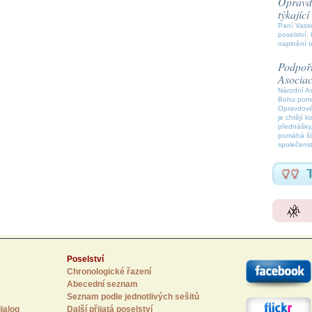
Opravdo
týkajíc
Paní Vassu
poselství, 
naplnění t
Podpořt
Asocia
Národní A
Bohu pomáh
Opravdové
je chtějí k
přednášky,
pomáhá šíř
společenst
Poselství
Chronologické řazení
Abecední seznam
Seznam podle jednotlivých sešitů
ialog
Další přijatá poselství