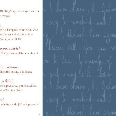
alší příspěvky od různých autorů
á témata
y
ekt z listopadu roku 2006. Zde
 zaznamenané zázraky nějak
 Vassulou a TLIG
 poselstvích
 úvahy a komentáře na vybraná
bní skupiny
itební skupiny a asociace
 setkání
ící a předchozí poutě a setkání
ého Života v Bohu
ví
podněty vztahující se k proroctví