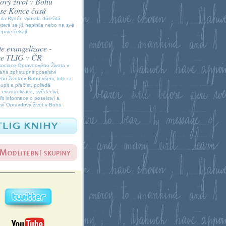
vý život v Bohu
í se Konce časů
la Rydén vybrala důležitá
která se již naplnila nebo na své
eprve čekají.
e evangelizace -
ce TLIG v ČR
sociace Opravdového Života v
á zpřístupnit poselství
ho života v Bohu všem, kdo si
oupit a přečíst, pořádá
 evangelizace, svědectví,
it informace o poselství a
ví Opravdový život v Bohu