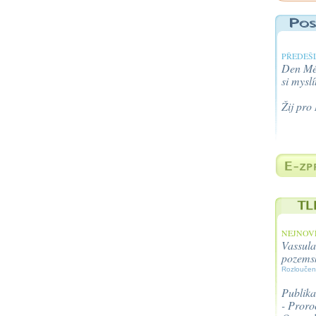
PŘEDEŠL
Den Méh
si myslí
Žij pro
NEJNOVĚ
Vassula
pozems
Rozloučen
Publika
- Proroc