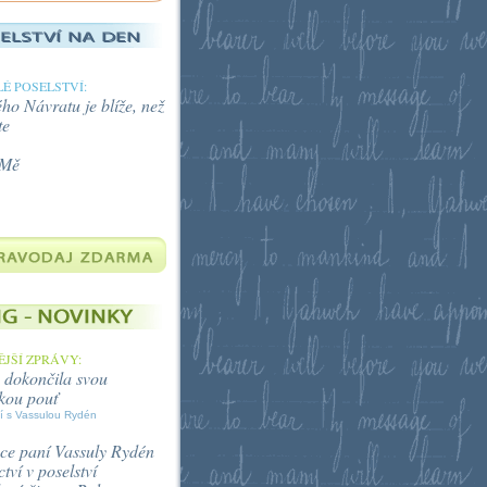
É POSELSTVÍ:
o Návratu je blíže, než
te
 Mě
JŠÍ ZPRÁVY:
 dokončila svou
kou pouť
í s Vassulou Rydén
ce paní Vassuly Rydén
tví v poselství