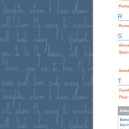
Port
R
Roma
S
Slov
Span
Swed
T
Tami
Thai
Bibli
Botsc
Den H