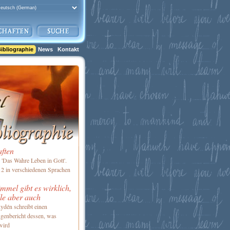
ibliographie
News
Kontakt
aften
'Das Wahre Leben in Gott'.
2 in verschiedenen Sprachen
mel gibt es wirklich,
le aber auch
ydén schreibt einen
genbericht dessen, was
wird