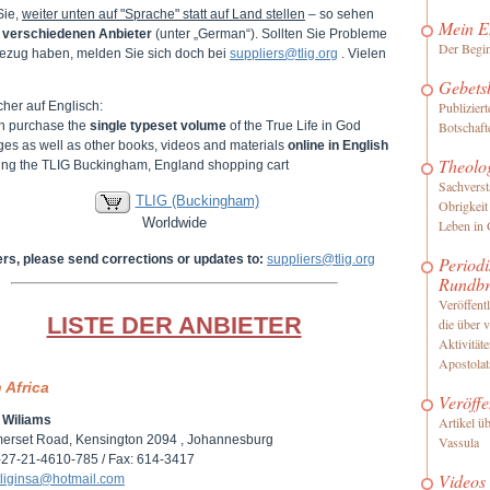
Sie,
weiter unten auf "Sprache" statt auf Land stellen
– so sehen
Mein E
e
verschiedenen Anbieter
(unter „German“). Sollten Sie Probleme
Der Begi
ezug haben, melden Sie sich doch bei
suppliers@tlig.org
. Vielen
Gebets
her auf Englisch:
Publizier
n purchase the
single typeset volume
of the True Life in God
Botschaft
es as well as other books, videos and materials
online in English
Theolo
iting the TLIG Buckingham, England shopping cart
Sachverst
TLIG (Buckingham)
Obrigkeit
Worldwide
Leben in 
ers, please send corrections or updates to:
suppliers@tlig.org
Periodi
Rundbr
Veröffentl
LISTE DER ANBIETER
die über 
Aktivität
Apostolat
 Africa
Veröffe
 Wiliams
Artikel ü
erset Road, Kensington 2094 , Johannesburg
Vassula
0-27-21-4610-785 / Fax: 614-3417
Videos
tliginsa@hotmail.com