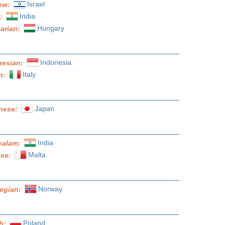
Israel
ew:
India
i:
Hungary
arian:
Indonesia
nesian:
Italy
an:
Japan
nese:
India
yalam:
Malta
ese:
Norway
egian:
Poland
sh: