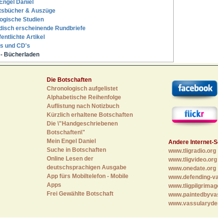
Engel Daniel
tsbücher & Auszüge
ogische Studien
disch erscheinende Rundbriefe
fentlichte Artikel
s und CD's
- Bücherladen
Die Botschaften
Chronologisch aufgelistet
Alphabetische Reihenfolge
Auflistung nach Notizbuch
Kürzlich erhaltene Botschaften
Die \"Handgeschriebenen
Botschaften\"
Mein Engel Daniel
Andere Internet-S
Suche in Botschaften
www.tligradio.org
Online Lesen der
www.tligvideo.org
deutschsprachigen Ausgabe
www.onedate.org
App fürs Mobiltelefon - Mobile
www.defending-va
Apps
www.tligpilgrimag
Frei Gewählte Botschaft
www.paintedbyva
www.vassularyde