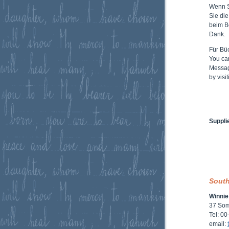
Wenn 
Sie di
beim B
Dank.
Für Büc
You ca
Messag
by vis
Suppli
South
Winnie
37 Som
Tel: 0
email: