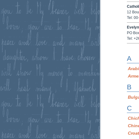
Cathol
12 Bou
Tel: 0
Evelyn
PO Box
Tel: +
A
Arab
Arme
B
Bulg
C
Chic
Chin
Croa