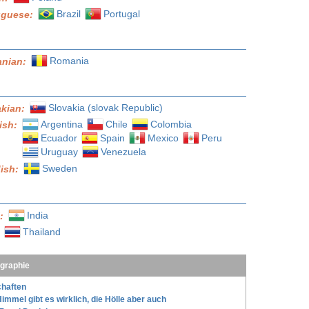
Brazil
Portugal
uguese:
Romania
nian:
Slovakia (slovak Republic)
akian:
Argentina
Chile
Colombia
ish:
Ecuador
Spain
Mexico
Peru
Uruguay
Venezuela
Sweden
ish:
India
l:
Thailand
:
ographie
haften
immel gibt es wirklich, die Hölle aber auch