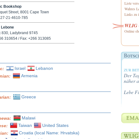
Liste ver
ic Bookshop
Wahres Le
quet Street, 8001 Cape Town
Links zu i
0-27-21-4610-785
WLIG -
 Lebone
Online sh
 830, Ladybrand 9745
266 310654 / Fax: +266 313085
Israel
Lebanon
ic:
ZUR BE
Der Tag
Armenia
nian:
näher a
Lebe F
Greece
arian:
Malawi
hewa:
Taiwan
United States
ese:
Croatia (local Name: Hrvatska)
tian: