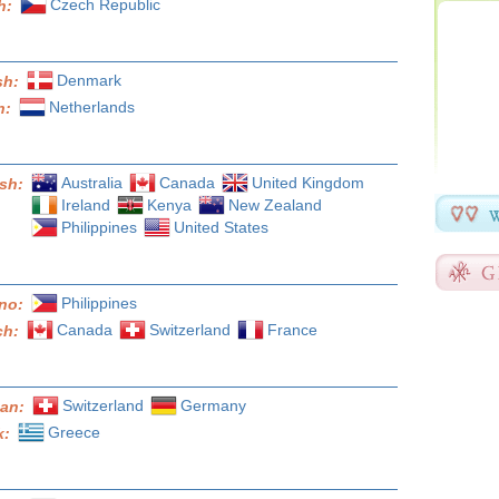
Czech Republic
h:
Denmark
sh:
Netherlands
h:
Australia
Canada
United Kingdom
ish:
Ireland
Kenya
New Zealand
Philippines
United States
Philippines
ino:
Canada
Switzerland
France
ch:
Switzerland
Germany
an:
Greece
k: