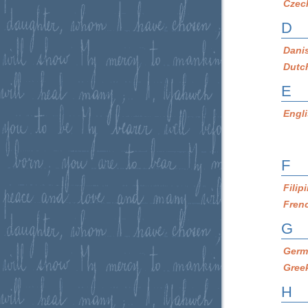
Czec
D
Dani
Dutc
E
Engl
F
Filip
Fren
G
Germ
Gree
H