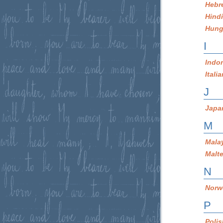
Hebr
Hind
Hung
I
Indo
Itali
J
Japa
M
Mala
Malt
N
Norw
P
Poli