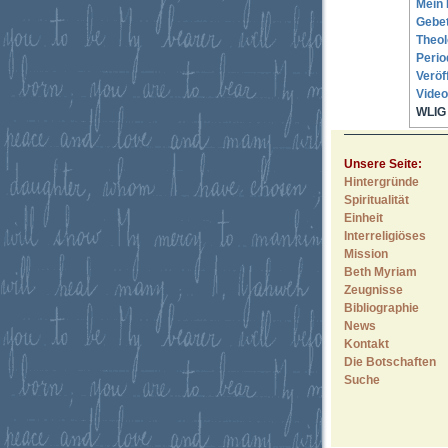
Mein 
Gebe
Theol
Perio
Veröf
Video
WLIG 
Unsere Seite:
Hintergründe
Spiritualität
Einheit
Interreligiöses
Mission
Beth Myriam
Zeugnisse
Bibliographie
News
Kontakt
Die Botschaften
Suche