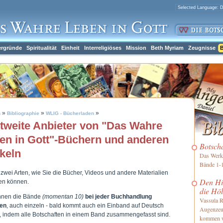
ergründe
Spiritualität
Einheit
Interreligiöses
Mission
Beth Myriam
Zeugnisse
B
»
»
»
h
Bibliographie
WLIG - Bücherladen
tweite Anbieter von "Das Wahre
en in Gott"-Büchern und anderen
Botsch
ikeln
Das Werk 
Bände 1-1
 zwei Arten, wie Sie die Bücher, Videos und andere Materialien
Den Him
len können.
die Höl
nnen die Bände
(momentan 10)
bei jeder Buchhandlung
Vassula R
len
, auch einzeln - bald kommt auch ein Einband auf Deutsch
Augenzeu
, indem alle Botschaften in einem Band zusammengefasst sind.
kommen 