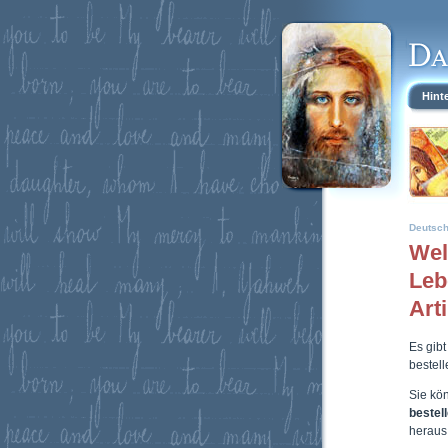
Hint
Deutsc
Wel
Leb
Art
Es gibt
bestel
Sie kö
bestel
heraus