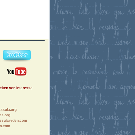
eiten von Interesse
ssula.org
es.org
ssularyden.com
n.com