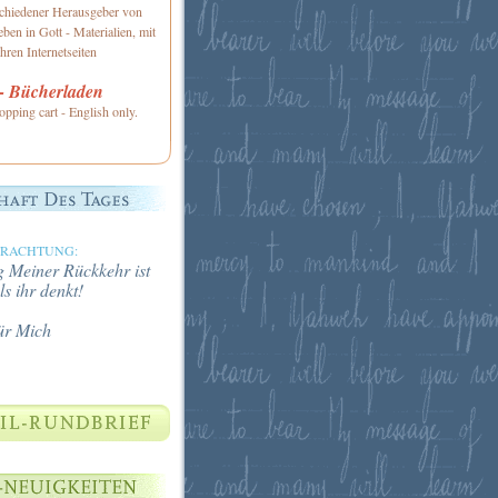
schiedener Herausgeber von
ben in Gott - Materialien, mit
hren Internetseiten
 Bücherladen
opping cart - English only.
TRACHTUNG:
 Meiner Rückkehr ist
ls ihr denkt!
ür Mich