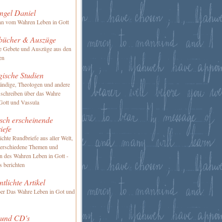
ngel Daniel
nn vom Wahren Leben in Gott
bücher & Auszüge
te Gebete und Auszüge aus den
en
gische Studien
ändige, Theologen und andere
 schreiben über das Wahre
Gott und Vassula
sch erscheinende
iefe
ichte Rundbriefe aus aller Welt,
verschiedene Themen und
en des Wahren Leben in Gott -
s berichten
ntlichte Artikel
ber Das Wahre Leben in Got und
 und CD's