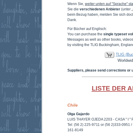
Wenn Sie,
weiter unten auf "Sprache" sta
Sie die
verschiedenen Anbieter
(unter 
beim Bezug haben, melden Sie sich doc
Dank.
Für Bücher auf Englisch:
You can purchase the
single typeset v
Messages as well as other books, video
by visiting the TLIG Buckingham, Englan
TLIG (Bu
Worldwid
Suppliers, please send corrections or 
LISTE DER 
Chile
Olga Gajardo
LUIS THAYER OJEDA 2203 - CASA " I " P
Tel: (56 2) 225-9711 or (56 2)333-0951 / 
161-8149