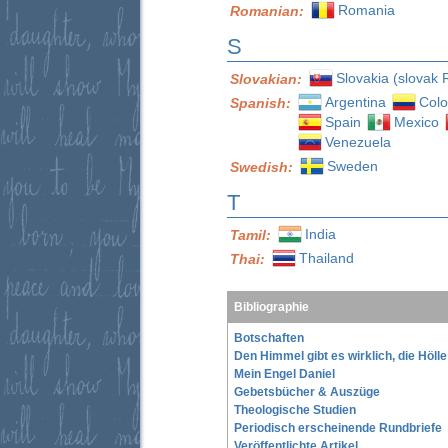
Romania
Romanian:
S
Slovakia (slovak 
Slovakian:
Argentina
Col
Spanish:
Spain
Mexico
Venezuela
Sweden
Swedish:
T
India
Tamil:
Thailand
Thai:
Bibliographie
Botschaften
Den Himmel gibt es wirklich, die Höll
Mein Engel Daniel
Gebetsbücher & Auszüge
Theologische Studien
Periodisch erscheinende Rundbriefe
Veröffentlichte Artikel