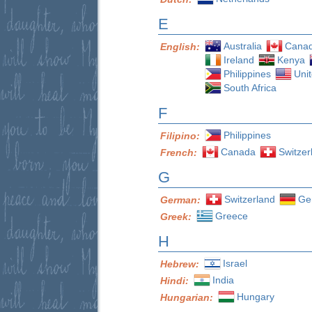
E
Australia
Cana
English:
Ireland
Kenya
Philippines
Uni
South Africa
F
Philippines
Filipino:
Canada
Switzer
French:
G
Switzerland
Ge
German:
Greece
Greek:
H
Israel
Hebrew:
India
Hindi:
Hungary
Hungarian: