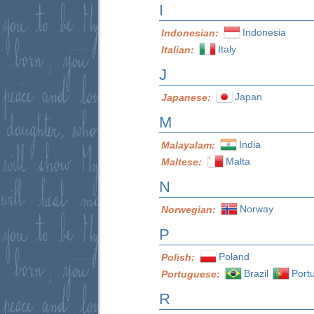
I
Indonesia
Indonesian:
Italy
Italian:
J
Japan
Japanese:
M
India
Malayalam:
Malta
Maltese:
N
Norway
Norwegian:
P
Poland
Polish:
Brazil
Port
Portuguese:
R