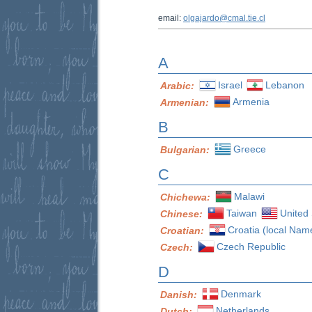
email:
olgajardo@cmal.tie.cl
A
Israel
Lebanon
Arabic:
Armenia
Armenian:
B
Greece
Bulgarian:
C
Malawi
Chichewa:
Taiwan
United 
Chinese:
Croatia (local Nam
Croatian:
Czech Republic
Czech:
D
Denmark
Danish:
Netherlands
Dutch: