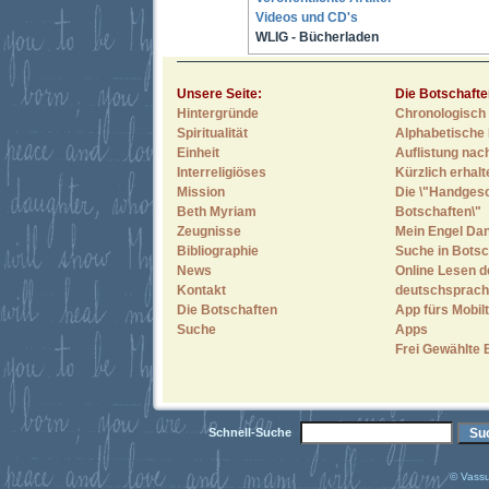
Videos und CD's
WLIG - Bücherladen
Unsere Seite:
Die Botschafte
Hintergründe
Chronologisch 
Spiritualität
Alphabetische 
Einheit
Auflistung nac
Interreligiöses
Kürzlich erhal
Mission
Die \"Handges
Beth Myriam
Botschaften\"
Zeugnisse
Mein Engel Dan
Bibliographie
Suche in Botsc
News
Online Lesen d
Kontakt
deutschsprach
Die Botschaften
App fürs Mobilt
Suche
Apps
Frei Gewählte 
Schnell-Suche
© Vassu