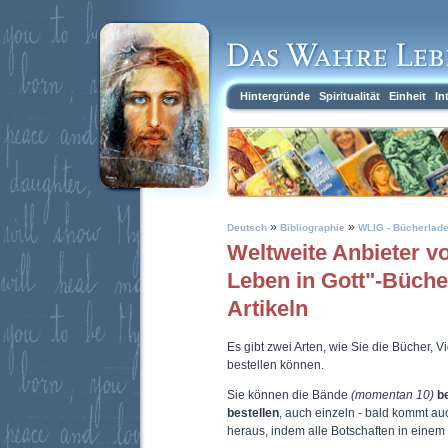
Hintergründe
Spiritualität
Einheit
In
»
»
Deutsch
Bibliographie
WLIG - Bücherlad
Weltweite Anbieter 
Leben in Gott"-Büch
Artikeln
Es gibt zwei Arten, wie Sie die Bücher, 
bestellen können.
Sie können die Bände
(momentan 10)
b
bestellen
, auch einzeln - bald kommt a
heraus, indem alle Botschaften in eine