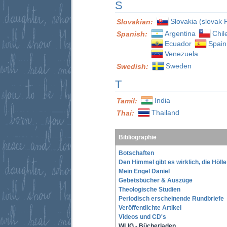
S
Slovakia (slovak 
Slovakian:
Argentina
Chil
Spanish:
Ecuador
Spain
Venezuela
Sweden
Swedish:
T
India
Tamil:
Thailand
Thai:
Bibliographie
Botschaften
Den Himmel gibt es wirklich, die Höll
Mein Engel Daniel
Gebetsbücher & Auszüge
Theologische Studien
Periodisch erscheinende Rundbriefe
Veröffentlichte Artikel
Videos und CD's
WLIG - Bücherladen