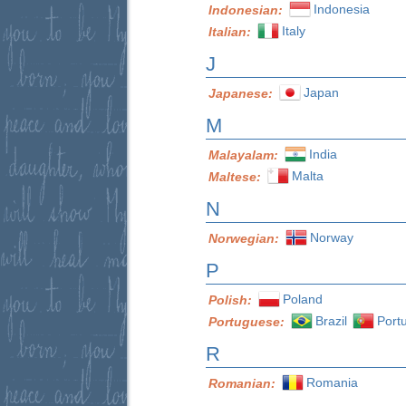
Indonesia
Indonesian:
Italy
Italian:
J
Japan
Japanese:
M
India
Malayalam:
Malta
Maltese:
N
Norway
Norwegian:
P
Poland
Polish:
Brazil
Port
Portuguese:
R
Romania
Romanian: