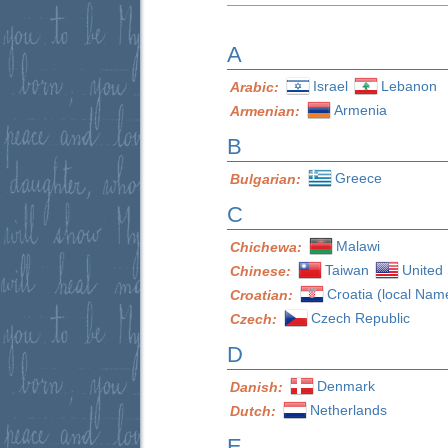
A
Israel
Lebanon
Arabic:
Armenia
Armenian:
B
Greece
Bulgarian:
C
Malawi
Chichewa:
Taiwan
United 
Chinese:
Croatia (local Nam
Croatian:
Czech Republic
Czech:
D
Denmark
Danish:
Netherlands
Dutch:
E