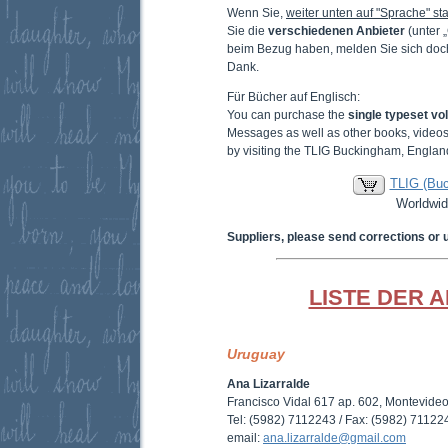
Wenn Sie,
weiter unten auf "Sprache" sta
Sie die
verschiedenen Anbieter
(unter 
beim Bezug haben, melden Sie sich doc
Dank.
Für Bücher auf Englisch:
You can purchase the
single typeset v
Messages as well as other books, video
by visiting the TLIG Buckingham, Englan
TLIG (Bu
Worldwid
Suppliers, please send corrections or 
LISTE DER 
Uruguay
Ana Lizarralde
Francisco Vidal 617 ap. 602, Montevide
Tel: (5982) 7112243 / Fax: (5982) 71122
email:
ana.lizarralde@gmail.com