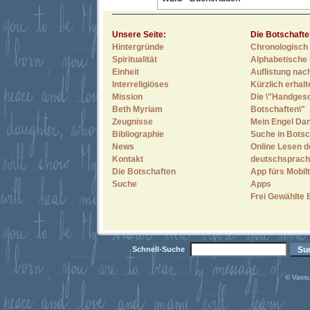
Unsere Seite:
Die Botschafte
Hintergründe
Chronologisch 
Spiritualität
Alphabetische 
Einheit
Auflistung nac
Interreligiöses
Kürzlich erhal
Mission
Die \"Handges
Beth Myriam
Botschaften\"
Zeugnisse
Mein Engel Dan
Bibliographie
Suche in Botsc
News
Online Lesen d
Kontakt
deutschsprach
Die Botschaften
App fürs Mobilt
Suche
Apps
Frei Gewählte 
Schnell-Suche
© Vassu