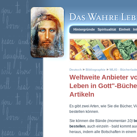
Hintergründe
Spiritualität
Einheit
In
»
»
Deutsch
Bibliographie
WLIG - Bücherlad
Weltweite Anbieter 
Leben in Gott"-Büch
Artikeln
Es gibt zwei Arten, wie Sie die Bücher, 
bestellen können.
Sie können die Bände
(momentan 10)
b
bestellen
, auch einzeln - bald kommt a
heraus, indem alle Botschaften in eine