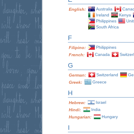
Australia
Cana
English:
Ireland
Kenya
Philippines
Uni
South Africa
F
Philippines
Filipino:
Canada
Switzer
French:
G
Switzerland
Ge
German:
Greece
Greek:
H
Israel
Hebrew:
India
Hindi:
Hungary
Hungarian:
I