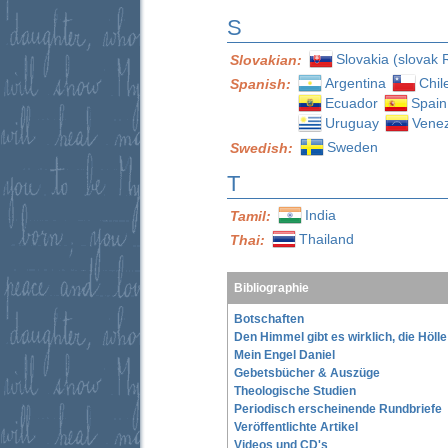
S
Slovakia (slovak 
Slovakian:
Argentina
Chil
Spanish:
Ecuador
Spain
Uruguay
Vene
Sweden
Swedish:
T
India
Tamil:
Thailand
Thai:
Bibliographie
Botschaften
Den Himmel gibt es wirklich, die Höll
Mein Engel Daniel
Gebetsbücher & Auszüge
Theologische Studien
Periodisch erscheinende Rundbriefe
Veröffentlichte Artikel
Videos und CD's