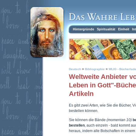
Hintergründe
Spiritualität
Einheit
In
»
»
Deutsch
Bibliographie
WLIG - Bücherlad
Weltweite Anbieter 
Leben in Gott"-Büch
Artikeln
Es gibt zwei Arten, wie Sie die Bücher, 
bestellen können.
Sie können die Bände
(momentan 10)
b
bestellen
, auch einzeln - bald kommt a
heraus, indem alle Botschaften in eine