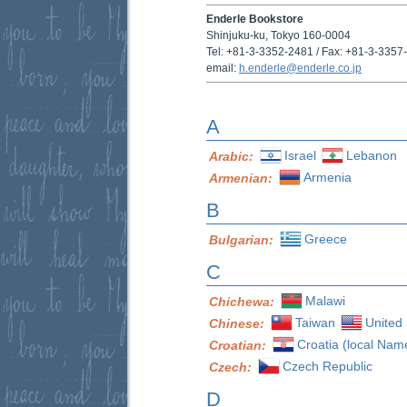
Enderle Bookstore
Shinjuku-ku, Tokyo 160-0004
Tel: +81-3-3352-2481 / Fax: +81-3-3357
email:
h.enderle@enderle.co.jp
A
Israel
Lebanon
Arabic:
Armenia
Armenian:
B
Greece
Bulgarian:
C
Malawi
Chichewa:
Taiwan
United 
Chinese:
Croatia (local Nam
Croatian:
Czech Republic
Czech:
D