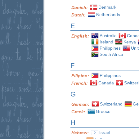
Denmark
Danish:
Netherlands
Dutch:
E
Australia
Cana
English:
Ireland
Kenya
Philippines
Uni
South Africa
F
Philippines
Filipino:
Canada
Switzer
French:
G
Switzerland
Ge
German:
Greece
Greek:
H
Israel
Hebrew: