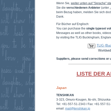
Wenn Sie,
weiter unten auf "Sprache" sta
Sie die
verschiedenen Anbieter
(unter 
beim Bezug haben, melden Sie sich doc
Dank.
Für Bücher auf Englisch:
You can purchase the
single typeset v
Messages as well as other books, video
by visiting the TLIG Buckingham, Englan
TLIG (Bu
Worldwid
Suppliers, please send corrections or 
LISTE DER 
Japan
TENSHIKAN
3-323, Omuro-Kougen, Ito-shi, Shizuok
Tel: +81-557-51-2343 / Fax: +81-557-51
email:
mail@tenshikan.jp