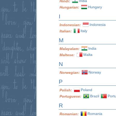
India
Hindi:
Hungary
Hungarian:
I
Indonesia
Indonesian:
Italy
Italian:
M
India
Malayalam:
Malta
Maltese:
N
Norway
Norwegian:
P
Poland
Polish:
Brazil
Port
Portuguese:
R
Romania
Romanian: