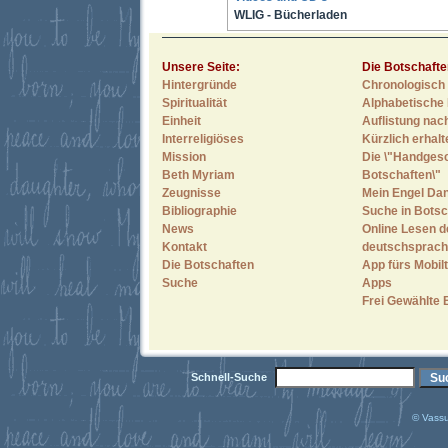
WLIG - Bücherladen
Unsere Seite:
Die Botschafte
Hintergründe
Chronologisch 
Spiritualität
Alphabetische 
Einheit
Auflistung nac
Interreligiöses
Kürzlich erhal
Mission
Die \"Handges
Beth Myriam
Botschaften\"
Zeugnisse
Mein Engel Dan
Bibliographie
Suche in Botsc
News
Online Lesen d
Kontakt
deutschsprach
Die Botschaften
App fürs Mobilt
Suche
Apps
Frei Gewählte 
Schnell-Suche
© Vassu