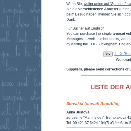
Wenn Sie,
weiter unten auf "Sprache" sta
Sie die
verschiedenen Anbieter
(unter 
beim Bezug haben, melden Sie sich doc
Dank.
Für Bücher auf Englisch:
You can purchase the
single typeset v
Messages as well as other books, video
by visiting the TLIG Buckingham, Englan
TLIG (Bu
Worldwid
Suppliers, please send corrections or 
LISTE DER 
Slovakia (slovak Republic)
Anna Justova
Zdruzenie "Mariine deti", Bernolakova 4
Tel: 00 421 37 6424 104
(TLIG books in S