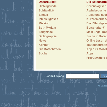
Unsere Seite:
Die Botschafte
Hintergründe
Chronologisch 
Spiritualität
Alphabetische 
Einheit
Auflistung nac
Interreligiöses
Kürzlich erhal
Mission
Die \"Handges
Beth Myriam
Botschaften\"
Zeugnisse
Mein Engel Dan
Bibliographie
Suche in Botsc
News
Online Lesen d
Kontakt
deutschsprach
Die Botschaften
App fürs Mobilt
Suche
Apps
Frei Gewählte 
Schnell-Suche
© Vassu