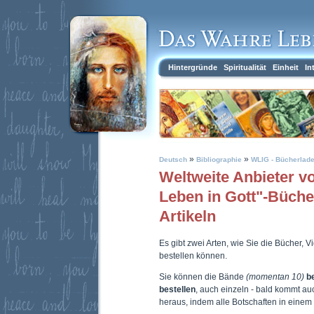
Hintergründe
Spiritualität
Einheit
In
»
»
Deutsch
Bibliographie
WLIG - Bücherlad
Weltweite Anbieter 
Leben in Gott"-Büch
Artikeln
Es gibt zwei Arten, wie Sie die Bücher, 
bestellen können.
Sie können die Bände
(momentan 10)
b
bestellen
, auch einzeln - bald kommt a
heraus, indem alle Botschaften in eine