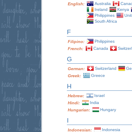
Australia
Cana
English:
Ireland
Kenya
Philippines
Uni
South Africa
F
Philippines
Filipino:
Canada
Switzer
French:
G
Switzerland
Ge
German:
Greece
Greek:
H
Israel
Hebrew:
India
Hindi:
Hungary
Hungarian:
I
Indonesia
Indonesian: