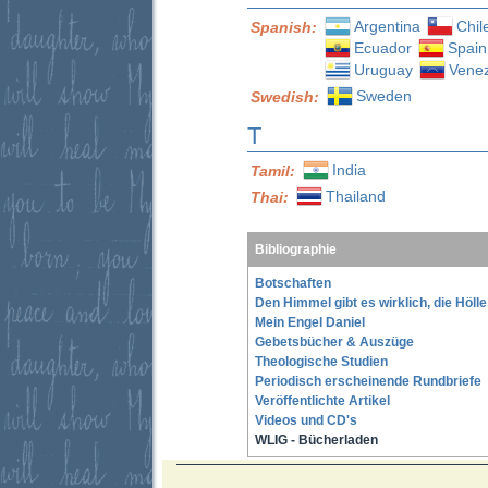
Argentina
Chil
Spanish:
Ecuador
Spain
Uruguay
Vene
Sweden
Swedish:
T
India
Tamil:
Thailand
Thai:
Bibliographie
Botschaften
Den Himmel gibt es wirklich, die Höll
Mein Engel Daniel
Gebetsbücher & Auszüge
Theologische Studien
Periodisch erscheinende Rundbriefe
Veröffentlichte Artikel
Videos und CD's
WLIG - Bücherladen