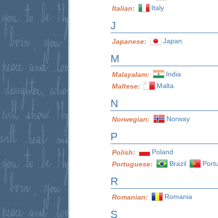
Italy
Italian:
J
Japan
Japanese:
M
India
Malayalam:
Malta
Maltese:
N
Norway
Norwegian:
P
Poland
Polish:
Brazil
Port
Portuguese:
R
Romania
Romanian:
S