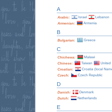
A
Israel
Lebanon
Arabic:
Armenia
Armenian:
B
Greece
Bulgarian:
C
Malawi
Chichewa:
Taiwan
United 
Chinese:
Croatia (local Nam
Croatian:
Czech Republic
Czech:
D
Denmark
Danish:
Netherlands
Dutch:
E