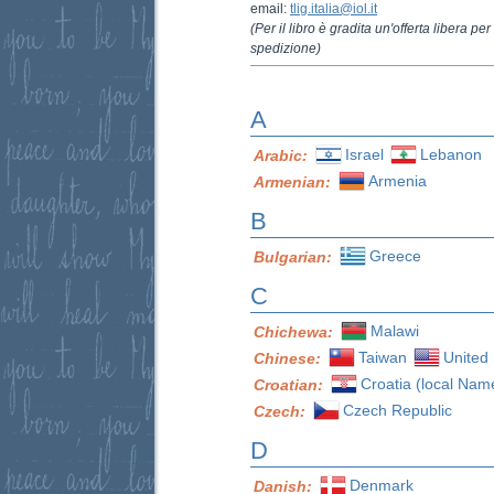
email:
tlig.italia@iol.it
(Per il libro è gradita un'offerta libera p
spedizione)
A
Israel
Lebanon
Arabic:
Armenia
Armenian:
B
Greece
Bulgarian:
C
Malawi
Chichewa:
Taiwan
United 
Chinese:
Croatia (local Nam
Croatian:
Czech Republic
Czech:
D
Denmark
Danish: