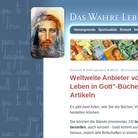
Hintergründe
Spiritualität
Einheit
In
»
»
Deutsch
Bibliographie
WLIG - Bücherlad
Weltweite Anbieter 
Leben in Gott"-Büch
Artikeln
Es gibt zwei Arten, wie Sie die Bücher, 
bestellen können.
Sie können die Bände
(momentan 10)
b
bestellen
, auch einzeln - bald kommt a
heraus, indem alle Botschaften in eine