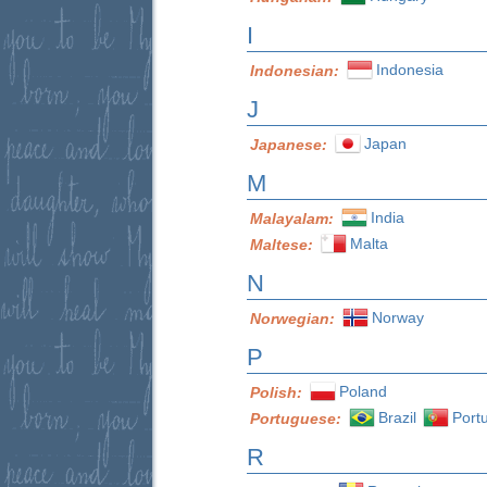
I
Indonesia
Indonesian:
J
Japan
Japanese:
M
India
Malayalam:
Malta
Maltese:
N
Norway
Norwegian:
P
Poland
Polish:
Brazil
Port
Portuguese:
R