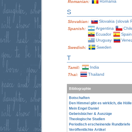
Romania
Romanian:
S
Slovakia (slovak 
Slovakian:
Argentina
Chil
Spanish:
Ecuador
Spain
Uruguay
Vene
Sweden
Swedish:
T
India
Tamil:
Thailand
Thai:
Bibliographie
Botschaften
Den Himmel gibt es wirklich, die Höll
Mein Engel Daniel
Gebetsbücher & Auszüge
Theologische Studien
Periodisch erscheinende Rundbriefe
Veröffentlichte Artikel