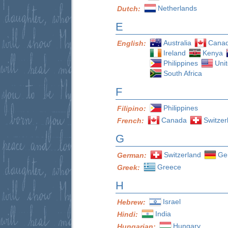
Netherlands
Dutch:
E
Australia
Cana
English:
Ireland
Kenya
Philippines
Uni
South Africa
F
Philippines
Filipino:
Canada
Switzer
French:
G
Switzerland
Ge
German:
Greece
Greek:
H
Israel
Hebrew:
India
Hindi:
Hungary
Hungarian: