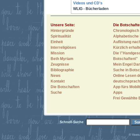
Videos und CD's
WLIG - Bücherladen
Unsere Seite:
Die Botschafte
Hintergründe
Chronologisch 
Spiritualität
Alphabetische 
Einheit
Auflistung nac
Interreligiöses
Kürzlich erhal
Mission
Die \"Handges
Beth Myriam
Botschaften\"
Zeugnisse
Mein Engel Dan
Bibliographie
Suche in Botsc
News
Online Lesen d
Kontakt
deutschsprach
Die Botschaften
App fürs Mobilt
Suche
Apps
Frei Gewählte 
Schnell-Suche
© Vassu