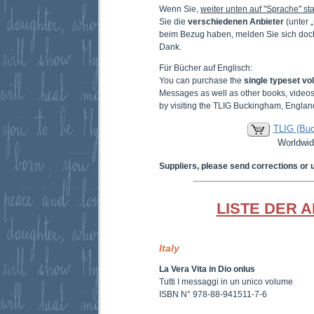
Wenn Sie,
weiter unten auf "Sprache" sta
Sie die
verschiedenen Anbieter
(unter 
beim Bezug haben, melden Sie sich doc
Dank.
Für Bücher auf Englisch:
You can purchase the
single typeset v
Messages as well as other books, video
by visiting the TLIG Buckingham, Englan
TLIG (Bu
Worldwid
Suppliers, please send corrections or 
LISTE DER 
Italy
La Vera Vita in Dio onlus
Tutti I messaggi in un unico volume
ISBN N° 978-88-941511-7-6