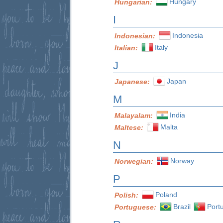
Hungary
Hungarian:
I
Indonesia
Indonesian:
Italy
Italian:
J
Japan
Japanese:
M
India
Malayalam:
Malta
Maltese:
N
Norway
Norwegian:
P
Poland
Polish:
Brazil
Port
Portuguese: