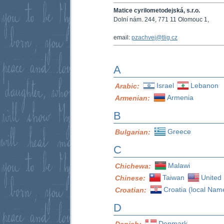
Matice cyrilometodejská, s.r.o.
Dolní nám. 244, 771 11 Olomouc 1,
email:
pzachvej@tlig.cz
A
Israel
Lebanon
Arabic:
Armenia
Armenian:
B
Greece
Bulgarian:
C
Malawi
Chichewa:
Taiwan
United 
Chinese:
Croatia (local Nam
Croatian:
D
Denmark
Danish: