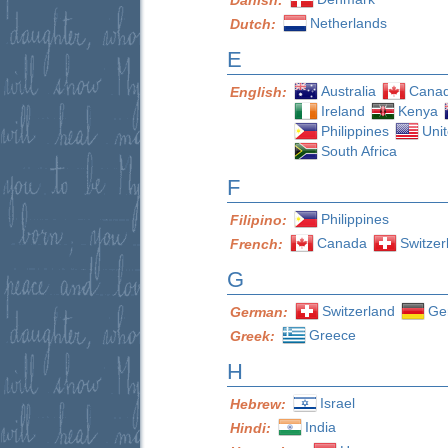
Netherlands
Dutch:
E
Australia
Cana
English:
Ireland
Kenya
Philippines
Uni
South Africa
F
Philippines
Filipino:
Canada
Switzer
French:
G
Switzerland
Ge
German:
Greece
Greek:
H
Israel
Hebrew:
India
Hindi: