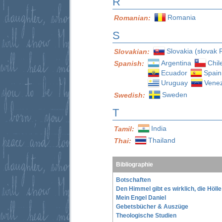
R
Romania
Romanian:
S
Slovakia (slovak 
Slovakian:
Argentina
Chil
Spanish:
Ecuador
Spain
Uruguay
Vene
Sweden
Swedish:
T
India
Tamil:
Thailand
Thai:
Bibliographie
Botschaften
Den Himmel gibt es wirklich, die Höll
Mein Engel Daniel
Gebetsbücher & Auszüge
Theologische Studien