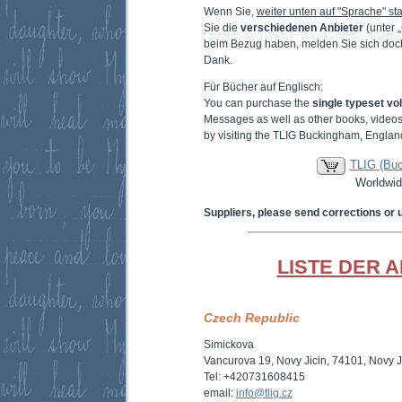
Wenn Sie,
weiter unten auf "Sprache" sta
Sie die
verschiedenen Anbieter
(unter 
beim Bezug haben, melden Sie sich doc
Dank.
Für Bücher auf Englisch:
You can purchase the
single typeset v
Messages as well as other books, video
by visiting the TLIG Buckingham, Englan
TLIG (Bu
Worldwid
Suppliers, please send corrections or 
LISTE DER 
Czech Republic
Simickova
Vancurova 19, Novy Jicin, 74101, Novy J
Tel: +420731608415
email:
info@tlig.cz