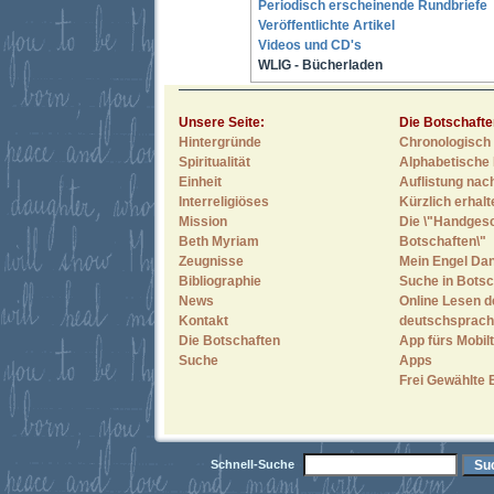
Periodisch erscheinende Rundbriefe
Veröffentlichte Artikel
Videos und CD's
WLIG - Bücherladen
Unsere Seite:
Die Botschafte
Hintergründe
Chronologisch 
Spiritualität
Alphabetische 
Einheit
Auflistung nac
Interreligiöses
Kürzlich erhal
Mission
Die \"Handges
Beth Myriam
Botschaften\"
Zeugnisse
Mein Engel Dan
Bibliographie
Suche in Botsc
News
Online Lesen d
Kontakt
deutschsprach
Die Botschaften
App fürs Mobilt
Suche
Apps
Frei Gewählte 
Schnell-Suche