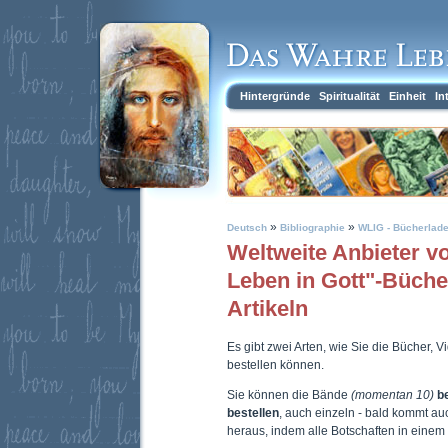
Hintergründe
Spiritualität
Einheit
In
»
»
Deutsch
Bibliographie
WLIG - Bücherlad
Weltweite Anbieter 
Leben in Gott"-Büch
Artikeln
Es gibt zwei Arten, wie Sie die Bücher, 
bestellen können.
Sie können die Bände
(momentan 10)
b
bestellen
, auch einzeln - bald kommt a
heraus, indem alle Botschaften in eine