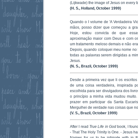
(Lijkwade) the image of Jesus on every bo
(H. S., Holland, October 1999)
Quando o I volume de 'A Verdadeira V
mãos, posso dizer que começou a gra
Hoje, estou convicta de que es
aproximação maior com Deus e com os i
um tratamento meloso demais e não era
Depois, quando coloquei meu nome no l
todas as palavras serem dirigidas a mi
Jesus.
(N. S., Brazil, October 1999)
Desde a primeira vez que li os escritos
de uma coisa verdadeira, inspirada po
escolhida para ser divulgadora dos li
o princípio a minha vida mudou muito.
prazer em participar da Santa Eucaris
Mergulhei de verdade nas coisas que n
(V. S., Brazil, October 1999)
After I read
True Life in God
book, I found 
- That The Holy Trinity is One. - Jesus 
Names for us to be intimate with in t