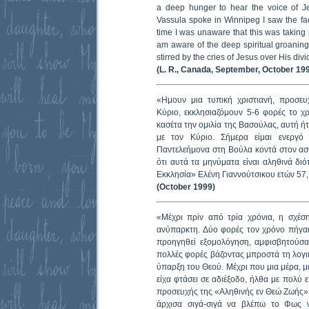
a deep hunger to hear the voice of J
Vassula spoke in Winnipeg I saw the fac
time I was unaware that this was taking p
am aware of the deep spiritual groanin
stirred by the cries of Jesus over His divi
(L. R., Canada, September, October 19
«Ημουν μια τυπική χριστιανή, προσευ
Κύριο, εκκλησιαζόμουν 5-6 φορές το χρ
κασέτα την ομιλία της Βασούλας, αυτή ήτ
με τον Κύριο. Σήμερα είμαι ενεργό 
Παντελεήμονα στη Βούλα κοντά στον ασ
ότι αυτά τα μηνύματα είναι αληθινά δι
Εκκλησία» Ελένη Γιαννούτσικου ετών 5
(October 1999)
«Μέχρι πρίν από τρία χρόνια, η σχέσ
ανύπαρκτη. Δύο φορές τον χρόνο πήγαι
προηγηθεί εξομολόγηση, αμφισβητούσα
πολλές φορές βάζοντας μπροστά τη λογι
ύπαρξη του Θεού. Μέχρι που μια μέρα, 
είχα φτάσει σε αδιέξοδο, ήλθα με πολύ
προσευχής της «Αληθινής εν Θεώ Ζωής» 
άρχισα σιγά-σιγά να βλέπω το Φως ν