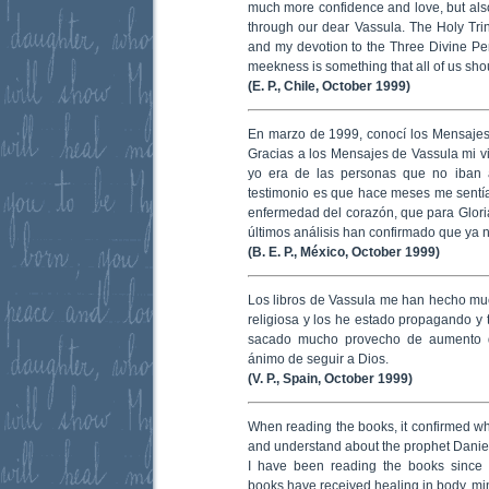
much more confidence and love, but also
through our dear Vassula. The Holy Tr
and my devotion to the Three Divine Per
meekness is something that all of us sho
(E. P., Chile, October 1999)
En marzo de 1999, conocí los Mensajes
Gracias a los Mensajes de Vassula mi vi
yo era de las personas que no iban a
testimonio es que hace meses me sentí
enfermedad del corazón, que para Gloria
últimos análisis han confirmado que ya n
(B. E. P., México, October 1999)
Los libros de Vassula me han hecho much
religiosa y los he estado propagando y 
sacado mucho provecho de aumento d
ánimo de seguir a Dios.
(V. P., Spain, October 1999)
When reading the books, it confirmed wha
and understand about the prophet Daniel
I have been reading the books since
books have received healing in body, mi