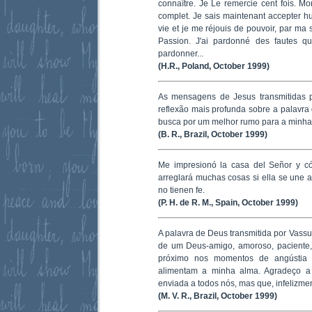
connaître. Je Le remercie cent fois. 
complet. Je sais maintenant accepter h
vie et je me réjouis de pouvoir, par ma
Passion. J'ai pardonné des fautes q
pardonner...
(H.R., Poland, October 1999)
As mensagens de Jesus transmitidas 
reflexão mais profunda sobre a palavr
busca por um melhor rumo para a minha 
(B. R., Brazil, October 1999)
Me impresionó la casa del Señor y c
arreglará muchas cosas si ella se une a
no tienen fe.
(P. H. de R. M., Spain, October 1999)
A palavra de Deus transmitida por Vassul
de um Deus-amigo, amoroso, paciente, 
próximo nos momentos de angústia e
alimentam a minha alma. Agradeço a
enviada a todos nós, mas que, infelizmen
(M. V. R., Brazil, October 1999)