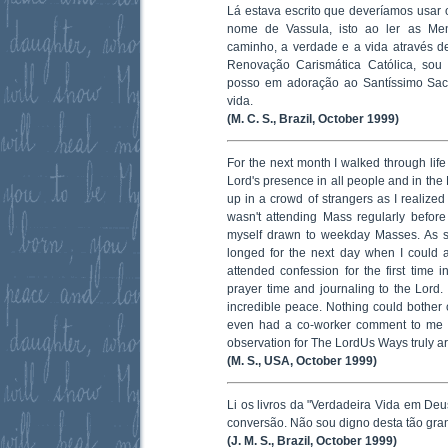
Lá estava escrito que deveríamos usar
nome de Vassula, isto ao ler as Me
caminho, a verdade e a vida através des
Renovação Carismática Católica, sou 
posso em adoração ao Santíssimo Sac
vida.
(M. C. S., Brazil, October 1999)
For the next month I walked through lif
Lord's presence in all people and in the 
up in a crowd of strangers as I realized
wasn't attending Mass regularly befor
myself drawn to weekday Masses. As 
longed for the next day when I could 
attended confession for the first time 
prayer time and journaling to the Lord.
incredible peace. Nothing could bother 
even had a co-worker comment to me o
observation for The LordUs Ways truly ar
(M. S., USA, October 1999)
Li os livros da "Verdadeira Vida em Deu
conversão. Não sou digno desta tão gra
(J. M. S., Brazil, October 1999)