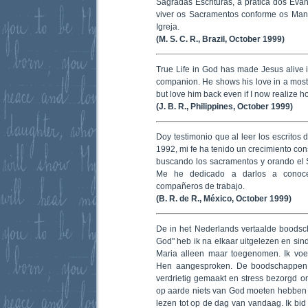
Sagradas Escrituras, a prática dos Evan
viver os Sacramentos conforme os Ma
Igreja.
(M. S. C. R., Brazil, October 1999)
True Life in God has made Jesus alive in
companion. He shows his love in a most i
but love him back even if I now realize 
(J. B. R., Philippines, October 1999)
Doy testimonio que al leer los escritos
1992, mi fe ha tenido un crecimiento co
buscando los sacramentos y orando el 
Me he dedicado a darlos a conocer
compañeros de trabajo.
(B. R. de R., México, October 1999)
De in het Nederlands vertaalde boods
God" heb ik na elkaar uitgelezen en sind
Maria alleen maar toegenomen. Ik voeld
Hen aangesproken. De boodschappen
verdrietig gemaakt en stress bezorgd om
op aarde niets van God moeten hebben e
lezen tot op de dag van vandaag. Ik bid