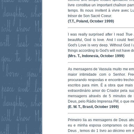
livre constitue un important chaînon pa
temps. Ils nous invitent à vivre avec Lu
trésor de Son Sacré Coeur.
(T.T., Poland, October 1999)
I was really surprised after I read
True 
beautiful, God is love. And I could fee
God's Love is very deep. Without God I 
things according to God's will not have d
(Mrs. T., Indonesia, October 1999)
As mensagens de Vassula muito me em
maior intimidade com o Senhor. Fre
procurando respostas e encontro trech
escritos para mim. É a obra que mais
extraordinário amor do Criador pela sua
mensagens através de 5 minutos de l
Deus, pelo Rádio Imprensa FM, o que mui
(E. W. T., Brasil, October 1999)
Primeiro lia as mensagens de Deus atrav
eu e minha esposa compramos os dez 
Deus , lemos do 1 livro ao décimo em 