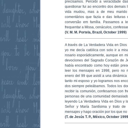
precisamos. Percebi a veracidade d
questionar fui ao encontro dos demais
vida mudou, mas a de meu marido 
comentários que fazia e das leituras
conversão em família. Passamos a ler
frequentar a Missa, cenáculos, confessa
(V. M. M. Portela, Brazil, October 1999)
A través de La Verdadera Vida en Dios 
yo me decía católica con solo ir a mi
rosario esporádicamente, aunque en mí
devociones del Sagrado Corazón de Je
había encontrado como hoy están pres
leer los mensajes en 1998, pero no m
enero del 99 que asistí a una dinámica
tanto mi esposo y yo logramos nos enc
dos siempre peleábamos. Todos los do
recibir la comunión, confesarnos con fr
personas de una comunidad demasiado 
leyendo La Verdadera Vida en Dios y la
Señor y María Santísima y trato de
mensajes y hago oración por los que no 
(T. de Jesús T. P., México, October 1999