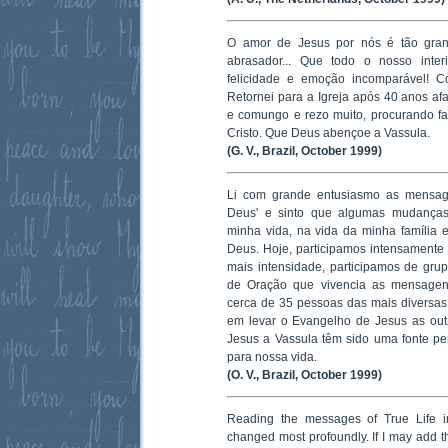
O amor de Jesus por nós é tão grand
abrasador... Que todo o nosso inte
felicidade e emoção incomparável! C
Retornei para a Igreja após 40 anos a
e comungo e rezo muito, procurando f
Cristo. Que Deus abençoe a Vassula.
(G. V., Brazil, October 1999)
Li com grande entusiasmo as mensag
Deus' e sinto que algumas mudanças 
minha vida, na vida da minha família
Deus. Hoje, participamos intensament
mais intensidade, participamos de gr
de Oração que vivencia as mensagen
cerca de 35 pessoas das mais diversa
em levar o Evangelho de Jesus as ou
Jesus a Vassula têm sido uma fonte pe
para nossa vida.
(O. V., Brazil, October 1999)
Reading the messages of True Life i
changed most profoundly. If I may add tha