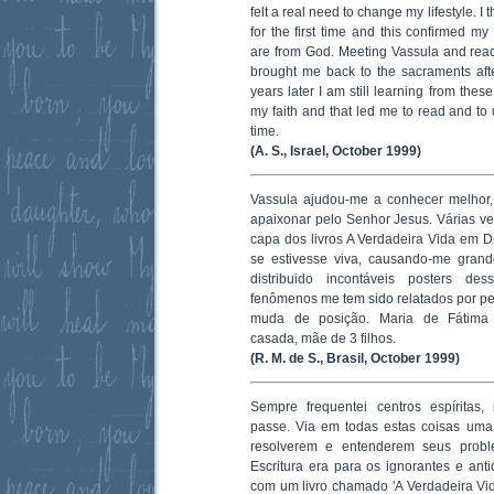
felt a real need to change my lifestyle. 
for the first time and this confirmed m
are from God. Meeting Vassula and rea
brought me back to the sacraments af
years later I am still learning from the
my faith and that led me to read and to u
time.
(A. S., Israel, October 1999)
Vassula ajudou-me a conhecer melhor
apaixonar pelo Senhor Jesus. Várias v
capa dos livros A Verdadeira Vida em
se estivesse viva, causando-me gran
distribuido incontáveis posters d
fenômenos me tem sido relatados por pes
muda de posição. Maria de Fátima 
casada, mãe de 3 filhos.
(R. M. de S., Brasil, October 1999)
Sempre frequentei centros espíritas,
passe. Via em todas estas coisas uma
resolverem e entenderem seus proble
Escritura era para os ignorantes e an
com um livro chamado 'A Verdadeira Vi