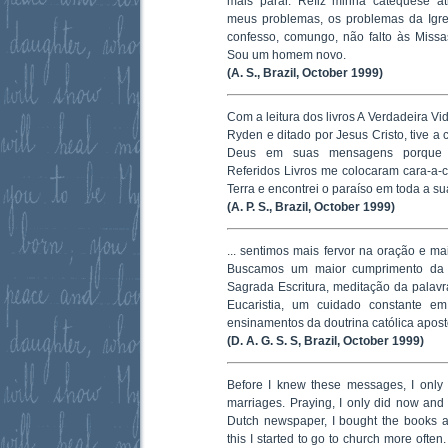
mais parar. Refiz minha catequese at
meus problemas, os problemas da Igrej
confesso, comungo, não falto às Miss
Sou um homem novo.
(A. S., Brazil, October 1999)
Com a leitura dos livros A Verdadeira Vi
Ryden e ditado por Jesus Cristo, tive a
Deus em suas mensagens porque pe
Referidos Livros me colocaram cara-a-
Terra e encontrei o paraíso em toda a su
(A. P. S., Brazil, October 1999)
... sentimos mais fervor na oração e mai
Buscamos um maior cumprimento da le
Sagrada Escritura, meditação da palav
Eucaristia, um cuidado constante em
ensinamentos da doutrina católica apost
(D. A. G. S. S, Brazil, October 1999)
Before I knew these messages, I only 
marriages. Praying, I only did now and t
Dutch newspaper, I bought the books a
this I started to go to church more often