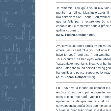
Je remercie Dieu qui a voulu m'ouvrir l
montré ma nullité... Mais juste après, Il
m'a attiré vers Son Coeur. Dieu m'aime!
que j'ai faite par la lecture des écrit
capable de Le remercier pour la grâce d
qu'Il m'a donné...
(M.W., Poland, October 1999)
Ayako was suddenly struck by the words
where Jesus said, "Are you not able to c
have for you?" and also "I am wealthy,
This occurred as her eyes were absor
Yatsugatake mountains. Next year her 
died. Later she found herself having gone
tranquility and peace, supported by rea
(A. Y., Japan, October 1999)
En 1995 tuve la fortuna de conocer lo
en Dios. Creo que lo primero que le com
esos escritos me había vuelto la mem
epidemia de dengue en la cual fui 
convalecencia pedí a Dios que me sanara
5 hijos se quedarían solos, y le dije que