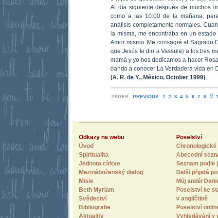
Al día siguiente después de muchos i
como a las 10:00 de la mañana, para
análisis completamente normales. Cuand
la misma, me encontraba en un estado d
Amor mismo. Me consagré al Sagrado C
que Jesús le dio a Vassula) a los tres m
mamá y yo nos dedicamos a hacer Rosar
dando a conocer La Verdadera vida en D
(A. R. de Y., México, October 1999)
9
PAGES:
PREVIOUS
1
2
3
4
5
6
7
8
Odkazy na webu
Poselství
Úvod
Chronologické 
Spiritualita
Abecední sez
Jednota církve
Seznam podle j
Mezináboženský dialog
Další přijatá po
Misie
Můj anděl Dani
Beth Myriam
Poselství ke st
Svědectví
v angličtině
Bibliografie
Poselství onlin
Aktuality
Vyhledávání v 