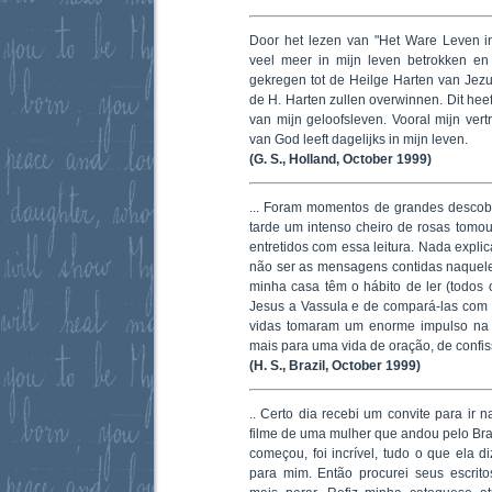
Door het lezen van "Het Ware Leven i
veel meer in mijn leven betrokken en
gekregen tot de Heilge Harten van Jezu
de H. Harten zullen overwinnen. Dit hee
van mijn geloofsleven. Vooral mijn vert
van God leeft dagelijks in mijn leven.
(G. S., Holland, October 1999)
... Foram momentos de grandes descob
tarde um intenso cheiro de rosas tomo
entretidos com essa leitura. Nada expl
não ser as mensagens contidas naquele
minha casa têm o hábito de ler (todo
Jesus a Vassula e de compará-las com 
vidas tomaram um enorme impulso na 
mais para uma vida de oração, de confi
(H. S., Brazil, October 1999)
.. Certo dia recebi um convite para ir 
filme de uma mulher que andou pelo Brasi
começou, foi incrível, tudo o que ela d
para mim. Então procurei seus escrito