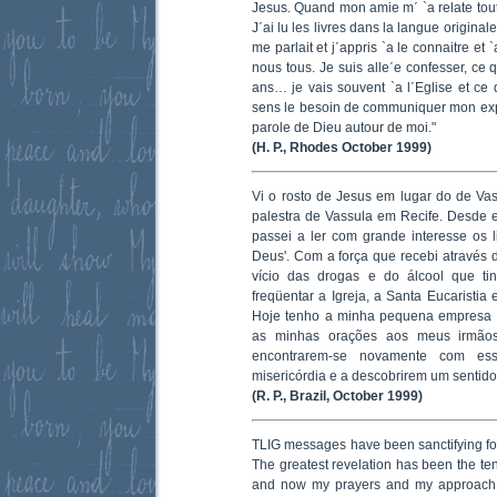
Jesus. Quand mon amie m΄ `a relate tout 
J΄ai lu les livres dans la langue original
me parlait et j΄appris `a le connaitre et
nous tous. Je suis alle΄e confesser, ce 
ans… je vais souvent `a l΄Eglise et ce q
sens le besoin de communiquer mon expe
parole de Dieu autour de moi."
(H. P., Rhodes Οctober 1999)
Vi o rosto de Jesus em lugar do de Vass
palestra de Vassula em Recife. Desde 
passei a ler com grande interesse os 
Deus'. Com a força que recebi através 
vício das drogas e do álcool que t
freqüentar a Igreja, a Santa Eucaristia
Hoje tenho a minha pequena empresa 
as minhas orações aos meus irmão
encontrarem-se novamente com e
misericórdia e a descobrirem um sentido
(R. P., Brazil, October 1999)
TLIG messages have been sanctifying for
The greatest revelation has been the te
and now my prayers and my approach to