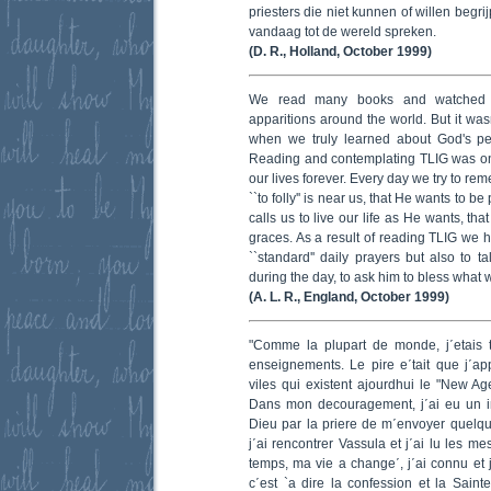
priesters die niet kunnen of willen begr
vandaag tot de wereld spreken.
(D. R., Holland, October 1999)
We read many books and watched s
apparitions around the world. But it was
when we truly learned about God's per
Reading and contemplating TLIG was on
our lives forever. Every day we try to r
``to folly'' is near us, that He wants to be
calls us to live our life as He wants, th
graces. As a result of reading TLIG we h
``standard'' daily prayers but also to 
during the day, to ask him to bless what 
(A. L. R., England, October 1999)
"Comme la plupart de monde, j΄etais t
enseignements. Le pire e΄tait que j΄a
viles qui existent ajourdhui le "New Age
Dans mon decouragement, j΄ai eu un i
Dieu par la priere de m΄envoyer quelq
j΄ai rencontrer Vassula et j΄ai lu les m
temps, ma vie a change΄, j΄ai connu et j
c΄est `a dire la confession et la Sai