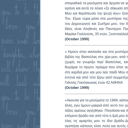
σποραδικά τα μηνύματα και άρχισα να γ
ειρήνη και αυτά τα λόγια «Σε σήκωσα απ'
Μου και θεράπευσα την ψυχή σου» ήταν 
Του. Είμαι τώρα μέσα στα μυστήρια τη
του Δημιουργού και Σωτήρα μου, την δ
Θεός είναι Αληθινός και Πανταχού Π
Μαρίκα Γιαλλούση, 35 ετών, Ξεν/υπαλλη
(October 1999)
« Ημουν στην εκκλησία και στα μυστήρι
βιβλίο της Βασούλας στο χέρι μου, από
(χωρίς να γνωρίζω περί Βασούλας, κα
θυμάμαι το πρώτο πράγμα που είπα: αυ
στη καρδιά μου και μου λέει παιδί Μου
έντονα και από τότε ξέρω γιατί συμμετέ
Γιάννης Γιανόγκωνας ετών 42 ΑΘΗΝΑ
(October 1999)
«Ακουσα για τα μηνύματα το 1989, κάποια
άλλη, εγώ ήμουν μακριά από αυτό τον χ
λέξεις αμέσως αγγίχθηκα. Πλησίασα και 
επόμενο βράδυ και από τότε η ζωή μου ά
όλες τις αμαρτίες μου το ίδιο βράδυ.
αγαπήσει κάποιος τόσο πολύ και αυτός ο