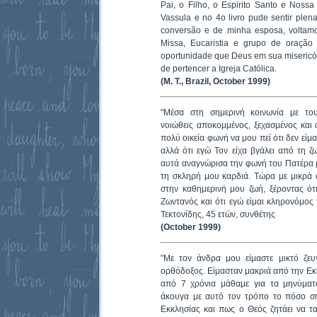
Pai, o Filho, o Espirito Santo e Noss
Vassula e no 4o livro pude sentir ple
conversão e de minha esposa, voltamos
Missa, Eucaristia e grupo de oração 
oportunidade que Deus em sua miseric
de pertencer a Igreja Católica.
(M. T., Brazil, October 1999)
"Μέσα στη σημερινή κοινωνία με του
νοιώθεις αποκομμένος, ξεχασμένος και 
πολύ οικεία φωνή να μου πεί ότι δεν είμ
αλλά ότι εγώ Τον είχα βγάλει από τη 
αυτά αναγνώρισα την φωνή του Πατέρα 
τη σκληρή μου καρδιά. Τώρα με μικρά 
στην καθημερινή μου ζωή, ξέροντας ότι
Ζωντανός και ότι εγώ είμαι κληρονόμος 
Τεκτονίδης, 45 ετών, συνθέτης
(October 1999)
"Με τον άνδρα μου είμαστε μικτό ζευγ
ορθόδοξος. Είμασταν μακριά από την Εκ
από 7 χρόνια μάθαμε για τα μηνύμ
άκουγα με αυτό τον τρόπο το πόσο ση
Εκκλησίας και πως ο Θεός ζητάει να τ