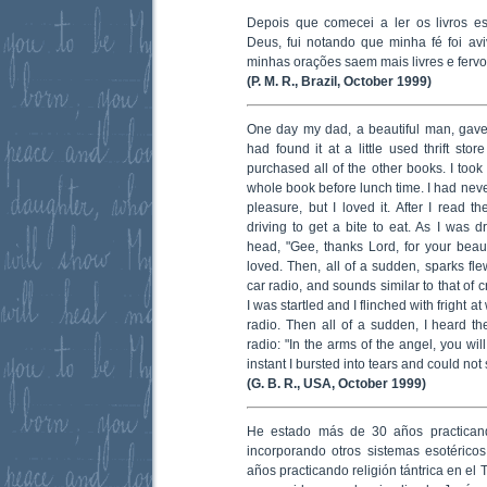
Depois que comecei a ler os livros es
Deus, fui notando que minha fé foi av
minhas orações saem mais livres e fervo
(P. M. R., Brazil, October 1999)
One day my dad, a beautiful man, gav
had found it at a little used thrift sto
purchased all of the other books. I took
whole book before lunch time. I had never
pleasure, but I loved it. After I read t
driving to get a bite to eat. As I was d
head, "Gee, thanks Lord, for your beaut
loved. Then, all of a sudden, sparks flew
car radio, and sounds similar to that of 
I was startled and I flinched with fright
radio. Then all of a sudden, I heard th
radio: "In the arms of the angel, you wil
instant I bursted into tears and could not
(G. B. R., USA, October 1999)
He estado más de 30 años practicand
incorporando otros sistemas esotéricos:
años practicando religión tántrica en el 