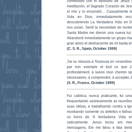
conmovido con el episodio de Jesús 
meditación, el Sagrado Corazón de Jesú
el mío y lo encendió.... Casualmente 
Vida en Dios, inmediatamente rec
descubriendo La Verdadera Vida en Di
nos unían. Sentí la necesidad de recibi
Santa Madre me dieron una nueva luz 
Abandoné inmediatamente un grupo mas
gran alivio el deshacerme de mi basta bi
(C. S. R., Spain, October 1999)
J'ai vu Vassula à Toulouse en novembre
par son exemple et tout ce que j'a
profondément, à suivre mon chemin spiri
nécessaires, à comprendre, à accepter, à
(S. R., France, October 1999)
Fui católica, nunca praticante, fui u
frequentando assiduamente as reuniõe
suas idéias, e trabalhando contra a Igre
mostrando somente os defeitos e falhas
os livros de 'A Verdadeira Vida 
radicalmente. Jesus tocou em me
mensagens, Ele me falou e fala diret