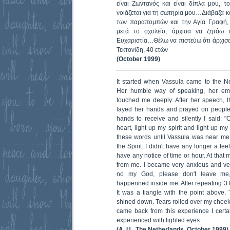
είναι Ζωντανός και είναι δίπλα μου, 
νοιάζεται για τη σωτηρία μου…Διάβαζα 
των παραπομπών και την Αγία Γραφή,
μετά το σχολείο, άρχισα να ζητάω 
Ευχαριστία…Θέλω να πιστεύω ότι άρχισα
Τεκτονίδη, 40 ετών
(October 1999)
It started when Vassula came to the N
Her humble way of speaking, her ema
touched me deeply. After her speech, th
layed her hands and prayed on people
hands to receive and silently I said: "
heart, light up my spirit and light up my
these words until Vassula was near me
the Spirit. I didn't have any longer a fee
have any notice of time or hour. At that
from me. I became very anxious and ver
no my God, please don't leave me,
happenned inside me. After repeating 3 t
It was a tiangle with the point above. T
shined down. Tears rolled over my cheeks
came back from this experience I certain
experienced with lighted eyes.
(A. U., The Netherlands, October 1999)