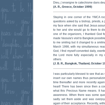
Dieu, j΄enseigne le catechisme dans deu
(A. R., Greece, October 1999)
Staying in one corner of the YMCA roo
questions asked by a bishop, priests, a j
my face when she said that Jesus assur
to her and she would go to them to d
one of the organizers, I thanked God 
made Vassula's visit to Bangkok possible.
to me smiling but it changed to a smilin
March 1998, with my simultaneous readi
God, I find myself converted daily, exerti
the Lord more fully especially in my 
others.
(J. B. R., Bangkok, Thailand, October 1
I was particularly blessed to see that 
insert our own names thus personalizi
time thereafter and more recently agai
heart! There has been since then a cont
what this Precious Name means. It h
awareness. When there was some ques
sadly set them aside and was overjo
again of their acceptance. Recently, with