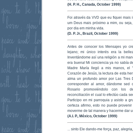
(H. P. H., Canada, October 1999)
Foi através da VVD que eu fiquei mais i
um Deus mais próximo a mim, ou seja,
por dia em minha vida.
(D. P. Jr., Brazil, October 1999)
Antes de conocer los Mensajes yo cr
lejano; mi único interés era la belle
Inventándome así una religión a mi man
era buena! Mi conciencia ya no sabía d
Madre María llegó a mis manos, el 
Corazón de Jesús, la lectura de esta he
alma un profundo amor por Las Tres 
corresponder al amor, dándome sed d
Rosario promoviéndolo con los d
reconciliación el cual lo efectúo cada 
Participo en mi parroquia y asisto a g
certeza afirmo, esto no puede proveni
moverme de tal manera y hacerme dar un
(A.I. P., México, October 1999)
... sinto Ele dando-me força, paz, alegri