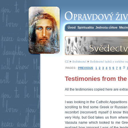
Úvod
Spiritualita
Jednota církve
Mezin
»
»
CZ
Svědectví
Svědectví laiků z celého s
9
PAGES:
PREVIOUS
1
2
3
4
5
6
7
8
Testimonies from the 
All the testimonies copied here are extrac
I was looking in the Catholic Apparition
scrolling to find some Greek or Russia
reconfort (reconvert) myself (I know thi
very Holy, but God takes us from where 
Vassula name which looked to me Gree
realized how ignorant I was of the tende