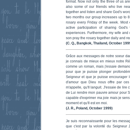
format. Now not only the three of us are
also some of our friends who live nea
together and listen and share God's wor
two months our group increases up to 8
rosary every Friday of the week. Most
active participation of sharing God'
experiences. Furthermore, my wife and m
son pray the rosary together daily and re
(C. Q., Bangkok, Thailand, October 199
Grâce aux messages de notre soeur dans 
je connais de mieux en mieux notre Réd
comme un roman, mais j'essaie demander 
pour que je puisse plonger profondém
Seigneur et que je puisse encourager le
d'amour que Dieu nous offre par ce
m'appelle, qu'Il languit. J'essaie de lir
de Lui rendre mon pauvre amour pour S
capable d'exprimer ma joie mais je sens
moment et qu'Il est en moi.
(J. R., Poland, October 1999)
Je suis reconnaissante pour les messag
que c'est par la volonté du Seigneur J