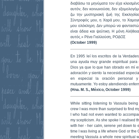
διαβάσω τα μηνύματα τον είχα κλεισμένο
αυτόν, δεν κοινωνούσα, δεν εξομολογόμ
ζω την μυστηριακή ζωή της Εκκλησίας
Σύντροφός μου, η Χαρά μου, το Χαμογ
μου ολόκληρη. Δεν μπορώ να φανταστώ 
είναι άδεια και ψεύτικη. Η μόνη Αλήθεια
αυτός.» Ρένα Γιαλλούση, ΡΟΔΟΣ
(October 1999)
En 1995 leí los escritos de la Verdade
una ayuda muy grande espiritual para 
Dios ya que lo que han obrado en mí es
adoración y siento la necesidad especial
en especial la oración personal y
mutuamente. Yo estoy atendiendo enfer
(Hna. M. S., México, October 1999)
While sitting listening to Vassula bein
crew I was more than surprised to find m
I who had not even wanted to accompany 
my scepticism. As she spoke I realised 
with her - her calm, serene yet down to e
time I was living a life where God or the 
meeting Vassula a whole new spiritual 