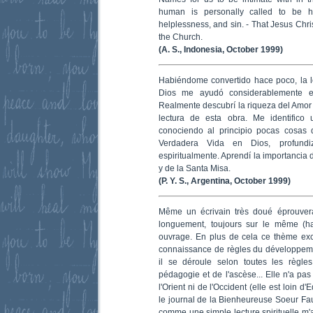
human is personally called to be ho
helplessness, and sin. - That Jesus Chri
the Church.
(A. S., Indonesia, October 1999)
Habiéndome convertido hace poco, la l
Dios me ayudó considerablemente e
Realmente descubrí la riqueza del Amor 
lectura de esta obra. Me identifico
conociendo al principio pocas cosas d
Verdadera Vida en Dios, profundi
espiritualmente. Aprendí la importancia 
y de la Santa Misa.
(P. Y. S., Argentina, October 1999)
Même un écrivain très doué éprouverait
longuement, toujours sur le même (ha
ouvrage. En plus de cela ce thème exc
connaissance de règles du développeme
il se déroule selon toutes les règles
pédagogie et de l'ascèse... Elle n'a pa
l'Orient ni de l'Occident (elle est loin d
le journal de la Bienheureuse Soeur Faus
comme une simple lecture spirituelle m