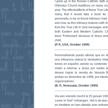
I grew up in the Roman Catholic faith an
Orthodox Church traditions on many occ
year. The effects/affects of these True Li
many, that if would take a book for 
personally, is my re-found intimacy I had 
and now, as this intimacy matures with ti
from the True Life in God messages and r
both Eastern and Western Catholic Chu
been 'Fortressed' because of Jesus and 
child.
(P. P., USA, October 1999)
Personalmente puedo afirmar que en el
una influencia radical la Verdadera Vida
tomos en español, siendo su contenido
orden a retornar a Jesús por medio d
desear lograr la venida de Vassula 
profujo en diciembre de 1999, por efecto
organizadores.
(B. P., Venezuala, October 1999)
Via een vriendin mocht ik 25 januari 19
Leven in God" ontvangen. Het is de taal d
en mediteer en ben dikwijls zeer ontroerd