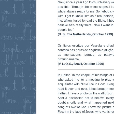
Now, since a year I go to church every w
possible. Through these messages I le
who's always ready for me. Somebody, wh
with. I got to know Him as a real person
me. When I used to read the Bible, I thou
believe he's really there. Now I want t
people too."
(D. S., The Netherlands, October 1999)
Os livros escritos por Vassula e dit
conforto nas horas de angústia e aflição
as mensagens, porque as palavr
profundamente.
(V. L. Q. S., Brazil, October 1999)
In Heiloo, in the chapel of blessings o
who asked me for a meeting to pray t
acquainted with "True Life in God". Ever
read it over and over. It has brought me
Father. I have a photo on the wall of our 
After a discussion not to believe eve
doubt shortly and what happened nex
song of Love of God. I saw the picture 
Face) in the face of Jesus, who vanishe