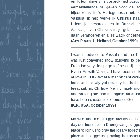
en Ik ben dijwijls in gesprek met Jezu
eerherstellende te geven voor de z
bijeenkomst in 's Hertogebosch heb i
Vassula, ik heb werkelijk Christus na
tijdens je toespraak, en in Brussel e
Aanschijn van Christus in je gelaat w
gaan veranderen en alles wat ik onderne
(Ans P. van U., Holland, October 1999)
I was introduced to Vassula and the 
was just converted (now studying to be
From the very first page to [the end] I
Hymn. As with Vassula I have been suckl
of love in TLIG. What a magnificent wor
hand and slowly yet steadily leads the
breathtaking. Oh how I've intimately gro
and so tangible and intangible all at th
have been chosen to experience God th
(K.P., USA, October 1999)
My wife and me struggle always on hav
day our friend, Joan Daengsvang, sugges
place to join us to pray the rosary toget
place and suggested praying the rosary u