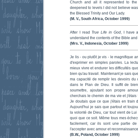
Church and all it represented to the
deepened to levels I did not believe was
the Blessed Trinity and Our Lady.
(M. V., South Africa, October 1999)
After I read
True Life in God
, I have a
understand the contents of the Bible and 
(Mrs. V., Indonesia, October 1999)
Je lis - ou plutôt je vis - le magnifique
d'exprimer en simples paroles. La lec
mieux vivre et endurer les difficultés q
bien qu'au travail. Maintenant je sais 
ma capacité de remplir les devoirs du c
dans le Plan de Dieu. Il suffit de bi
soumettre, ajoutant son propre amour
cherchais le chemin de ma vie et j'étais 
Je doutais que ce que j'étais en train d
Aujourd'hui je sais que partout et toujo
la volonté de Dieu, car tout vient de Lui
quoi que ce soit. Même tous mes échecs
facilement, car ils sont une partie de
l'accepter avec amour et reconnaissance.
(B.W., Poland, October 1999)