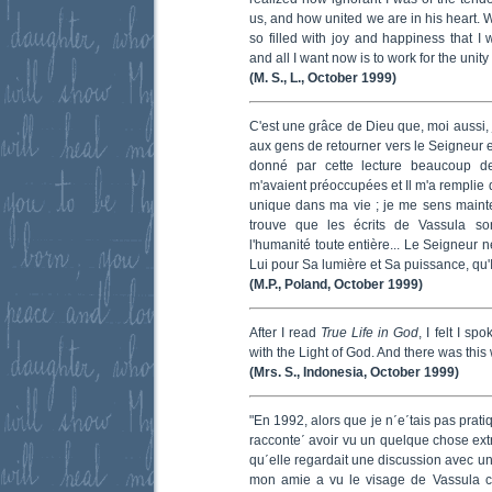
us, and how united we are in his heart. 
so filled with joy and happiness that 
and all I want now is to work for the unity
(M. S., L., October 1999)
C'est une grâce de Dieu que, moi aussi, j
aux gens de retourner vers le Seigneur et
donné par cette lecture beaucoup d
m'avaient préoccupées et Il m'a remplie 
unique dans ma vie ; je me sens maint
trouve que les écrits de Vassula so
l'humanité toute entière... Le Seigneur
Lui pour Sa lumière et Sa puissance, qu'
(M.P., Poland, October 1999)
After I read
True Life in God
, I felt I sp
with the Light of God. And there was this
(Mrs. S., Indonesia, October 1999)
"En 1992, alors que je n΄e΄tais pas prat
racconte΄ avoir vu un quelque chose extra
qu΄elle regardait une discussion avec
mon amie a vu le visage de Vassula c