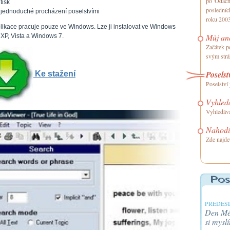
po 'Ódách 
tisk
posledníc
jednoduché procházení poselstvími
roku 200
plikace pracuje pouze ve Windows. Lze ji instalovat ve Windows
Můj an
 XP, Vista a Windows 7.
Začátek p
svým str
Poselst
Ke stažení
Poselství 
Vyhledá
Vyhledává
Nahodil
Zde najde
PŘEDEŠL
Den Méh
si myslí