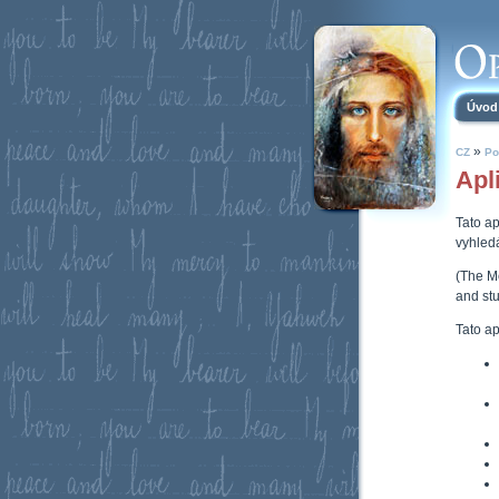
Úvod
»
CZ
Po
Apl
Tato ap
vyhledá
(The M
and stu
Tato a