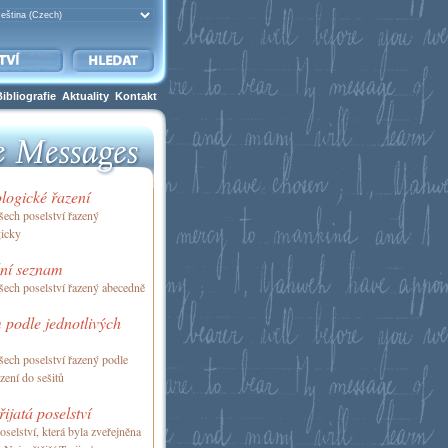
Bibliografie
Aktuality
Kontakt
logické řazení
ech poselství řazený
gicky
ní seznam
ech poselství řazený abecedně
 podle jednotlivých
ech poselství řazený podle
azení do sešitů
řijatá poselství
selství, která byla zveřejněna