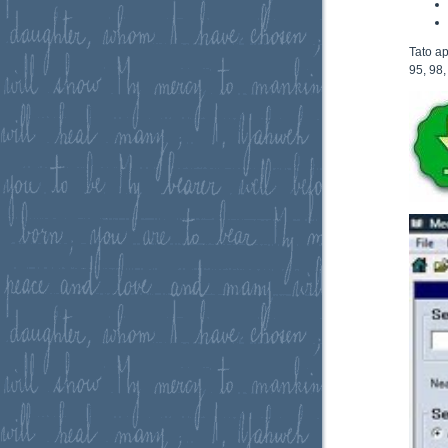
Tato a
95, 98,