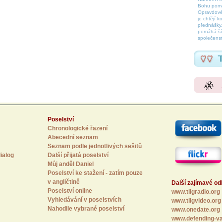
Bohu pomáh
Opravdové
je chtějí k
přednášky,
pomáhá šíř
společenst
Poselství
Chronologické řazení
Abecední seznam
Seznam podle jednotlivých sešitů
ialog
Další přijatá poselství
Můj anděl Daniel
Poselství ke stažení - zatím pouze
v angličtině
Další zajímavé o
Poselství online
www.tligradio.org
Vyhledávání v poselstvích
www.tligvideo.org
Nahodile vybrané poselství
www.onedate.org
www.defending-va