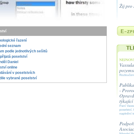
Žij pro
ství
ologické řazení
ední seznam
m podle jednotlivých sešitů
 přijatá poselství
NEJNOVĚ
nděl Daniel
Vassula
ství online
pozems
dávání v poselstvích
Rozloučen
ile vybrané poselství
Publika
- Proroc
Opravdo
týkajíc
Paní Vassu
poselství, 
naplnění t
Podpořt
Asocia
Národní A