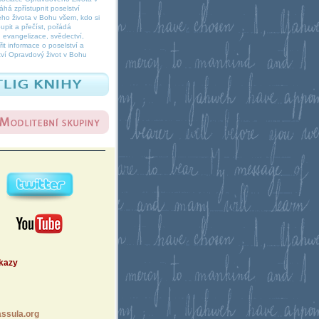
á zpřístupnit poselství
ho života v Bohu všem, kdo si
oupit a přečíst, pořádá
 evangelizace, svědectví,
it informace o poselství a
ví Opravdový život v Bohu
dkazy
ssula.org