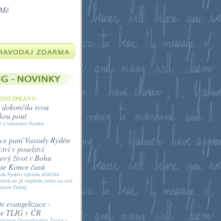
 Mě
JŠÍ ZPRÁVY:
 dokončila svou
kou pouť
í s Vassulou Rydén
ce paní Vassuly Rydén
tví v poselství
vý život v Bohu
í se Konce časů
la Rydén vybrala důležitá
která se již naplnila nebo na své
eprve čekají.
e evangelizace -
ce TLIG v ČR
sociace Opravdového Života v