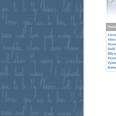
Posel
Chron
Abec
Sezna
Další
Můj a
Posel
Vyhle
Nahod