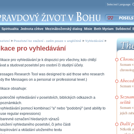
Spiritualita
Jednota církve
Mezináboženský dialog
Misie
Beth Myriam
Svědectví
»
»
»
selství
Poselství ke stažení - zatím pouze v angličtině
Vyhledávání
ikace pro vyhledávání
Chrono
likace pro vyhledávání je k dispozici pro všechny, kdo chtějí
Seznam vš
vat a studovat poselství pro osobní či studijní účely.
chronolo
essages Research Tool was designed to aid those who research
Abeced
dy the Messages on a personal or professional level.)
Seznam vš
plikace obsahuje:
Seznam
pokročilé vyhledávání v poselstvích, biblických odkazech a
sešitů
poznámkách.
Seznam vš
vyhledávání pomocí kombinací "a" nebo "podobný" (and ability to
jejich zař
use regular expressions)
barevné označení hledaných výrazů
Další p
uložení vyhledaného poselství, či jeho části
Několik po
kopírování a vkládání uloženého textu