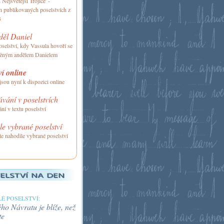
Nejsvětější Trojice' -
h publikovaných poselstvích z
3
děl Daniel
oselství, kdy Vassula hovoří se
ážným andělem Danielem
ví online
jsou nyní k dispozici online
vání v poselstvích
ní v textu poselství
e vybrané poselství
te nahodile vybrané poselství
É POSELSTVÍ:
o Návratu je blíže, než
te